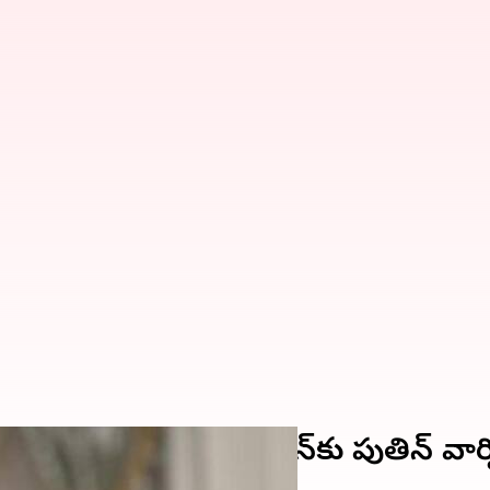
ే, అది మాదే.. ఉక్రెయిన్‌కు పుతిన్‌ వార్ని