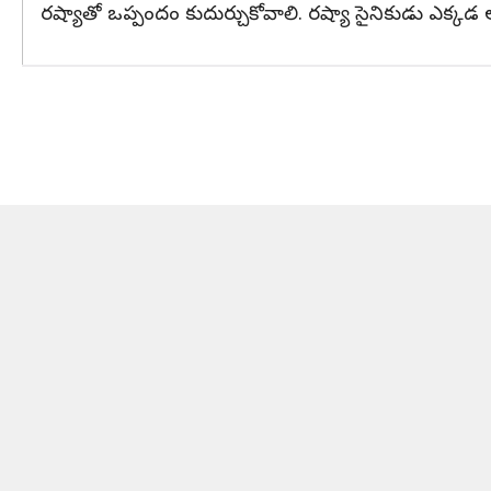
రష్యాతో ఒప్పందం కుదుర్చుకోవాలి. రష్యా సైనికుడు ఎక్కడ 