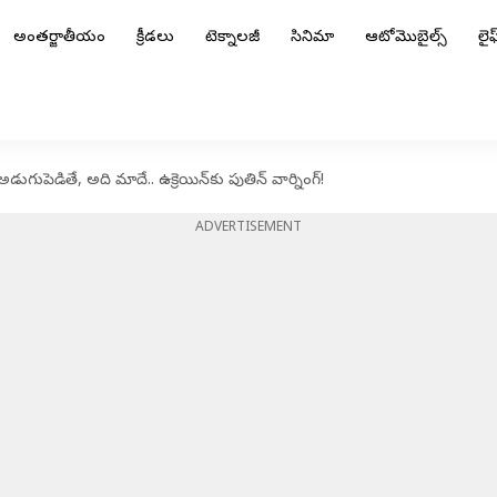
అంతర్జాతీయం
క్రీడలు
టెక్నాలజీ
సినిమా
ఆటోమొబైల్స్
లైఫ్
గుపెడితే, అది మాదే.. ఉక్రెయిన్‌కు పుతిన్‌ వార్నింగ్‌!
ADVERTISEMENT