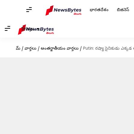
భారతదేశం
బిజినెస్
Telugu
హోమ్
/
వార్తలు
/
అంతర్జాతీయం వార్తలు
/
Putin: రష్యా సైనికుడు ఎక్కడ అడు