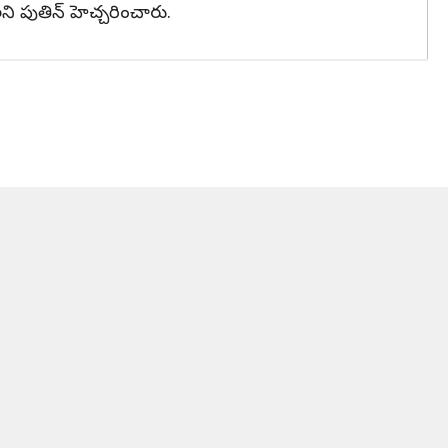
ని పుతిన్ హెచ్చరించారు.