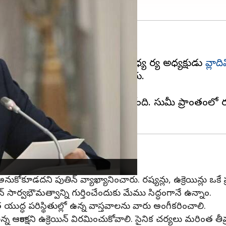
.
ి ప్రవేశించాయి. ఈ పరిణామాల మధ్య రష్యా అధ్యక్షుడు
వ్లాద
 కీవ్‌ పై తీవ్ర హెచ్చరికలు చేశారు.
ుంటున్నాము.
గుతుండటంతో మాకు ముప్పు పెరుగుతోంది. సుమీ ప్రాంతంలో రష
ి అనుకోకూడదని పుతిన్ వ్యాఖ్యానించారు. రష్యన్లు, ఉక్రెయిన్లు ఒకే
 సార్వభౌమత్వాన్ని గుర్తించేందుకు మేము సిద్ధంగానే ఉన్నాం.
త యుద్ధ పరిస్థితుల్లో ఉన్న వాస్తవాలను వారు అంగీకరించాలి.
న ఆకాంక్షని ఉక్రెయిన్ విరమించుకోవాలి. సైనిక చర్యలు మరింత తీవ