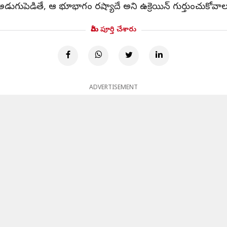
అడుగుపెడితే, ఆ భూభాగం రష్యాదే అని ఉక్రెయిన్ గుర్తుంచుకోవాల
మీరు పూర్తి చేశారు
ADVERTISEMENT