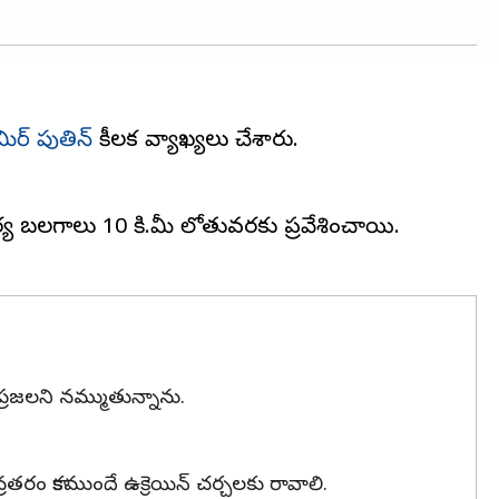
ిమిర్ పుతిన్
కీలక వ్యాఖ్యలు చేశారు.
్యా బలగాలు 10 కి.మీ లోతువరకు ప్రవేశించాయి.
 ప్రజలని నమ్ముతున్నాను.
్రతరం కాకముందే ఉక్రెయిన్ చర్చలకు రావాలి.