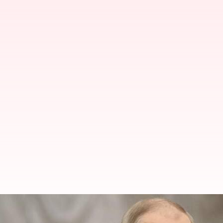
Putin: రష్యా సైనికుడు ఎక్కడ అడుగుపెడిత