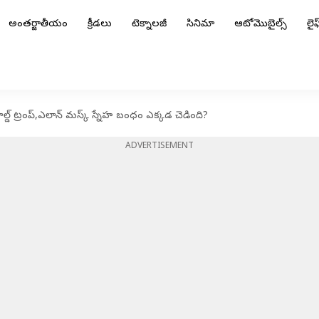
అంతర్జాతీయం
క్రీడలు
టెక్నాలజీ
సినిమా
ఆటోమొబైల్స్
లైఫ్
డ్ ట్రంప్,ఎలాన్ మస్క్ స్నేహ బంధం ఎక్కడ చెడింది?
ADVERTISEMENT