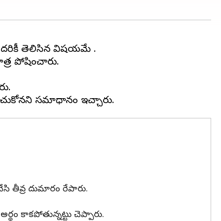
దరికీ తెలిసిన విషయమే .
ాత్ర పోషించారు.
రు.
 చేసి తీవ్ర దుమారం రేపారు.
్థం కాకపోతున్నట్టు చెప్పారు.