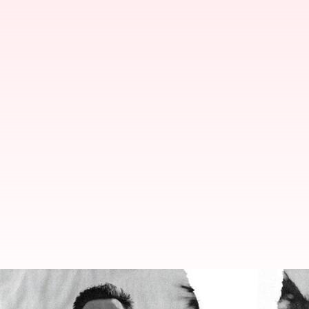
#NewsBytesExplainer: డోనాల్డ్ ట్రం