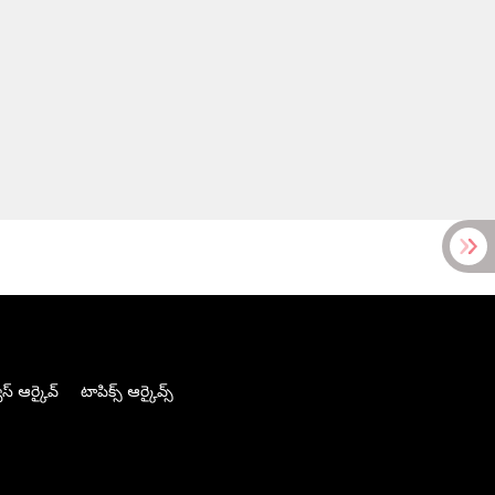
స్ ఆర్కైవ్
టాపిక్స్ ఆర్కైవ్స్