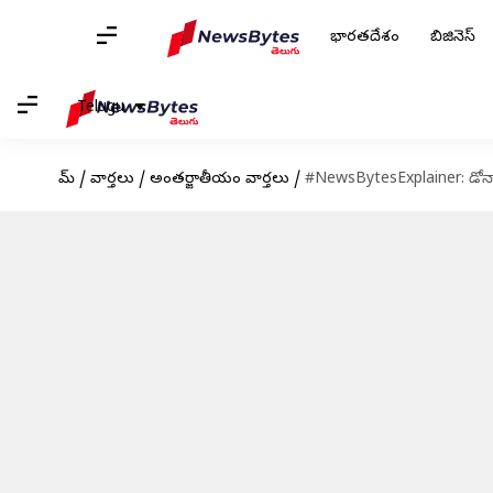
భారతదేశం
బిజినెస్
Telugu
హోమ్
/
వార్తలు
/
అంతర్జాతీయం వార్తలు
/
#NewsBytesExplainer: డోనాల్