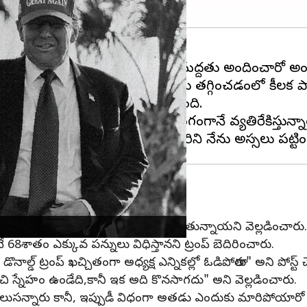
రుడు
ఎలాన్ మస్క్
ఆర్థికంగా ఎంత మద్దతు అందించారో అం
ితుడుగా మారి, డోజీ ద్వారా ఖర్చులు తగ్గించడంలో కీలక ప
బిల్ వారి స్నేహాన్ని తీవ్రంగా దెబ్బతీసింది.
 చేస్తున్నప్పటికీ, మస్క్ దానిపై బహిరంగంగానే వ్యతిరేకిస్తున్నా
 తగ్గుతాయని,పన్నుల తగ్గింపులు కూడా ఉండబోతున్నాయని వెల్లడించారు.
కంటే 68శాతం ఎక్కువ పన్నులు విధిస్తానని ట్రంప్ బెదిరించారు.
ొనాల్డ్ ట్రంప్ ఖచ్చితంగా అధ్యక్ష ఎన్నికల్లో ఓడిపోతారు" అని పోస్ట్
మంచి స్నేహం ఉండేది,కానీ ఇక అది కొనసాగదు" అని వెల్లడించారు.
ెలుసన్నారు కానీ, ఇప్పుడీ విధంగా అతడు ఎందుకు మారిపోయారో అర