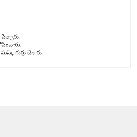
పేల్చారు.
ోపించారు.
స్క్ గుర్తు చేశారు.