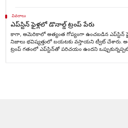
వివరాలు
ఎప్‌స్టిన్ ఫైళ్లలో డొనాల్డ్ ట్రంప్ పేరు
కాగా, అమెరికాలో అత్యంత గోప్యంగా ఉంచబడిన ఎప్‌స్టిన్ ఫైళ్
నిజాలు భవిష్యత్తులో బయటకు వస్తాయని ట్వీట్ చేశారు. అం
ట్రంప్ గతంలో ఎప్‌స్టిన్‌తో పరిచయం ఉందని ఒప్పుకున్నప్పట