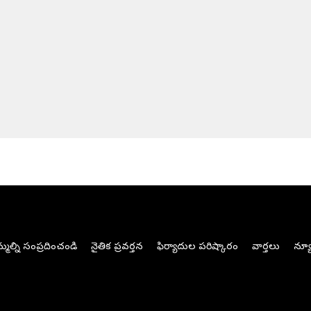
మల్ని సంప్రదించండి
నైతిక ప్రవర్తన
ఫిర్యాదుల పరిష్కారం
వార్తలు
న్యూ