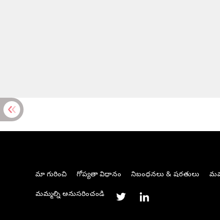
మా గురించి
గోప్యతా విధానం
నిబంధనలు & షరతులు
మమ్
మమ్మల్ని అనుసరించండి