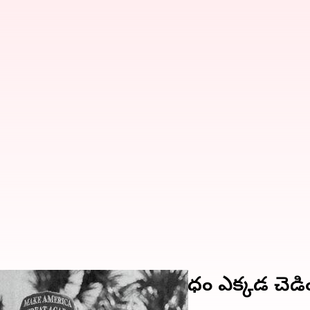
ప్,ఎలాన్ మస్క్ స్నేహ బంధం ఎక్కడ చెడి