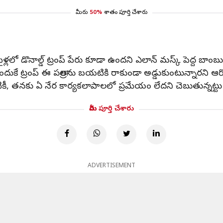
మీరు
50%
శాతం పూర్తి చేశారు
లలో డొనాల్డ్ ట్రంప్ పేరు కూడా ఉందని ఎలాన్ మస్క్ పెద్ద బాంబు 
దుకే ట్రంప్ ఈ పత్రాలను బయటికి రాకుండా అడ్డుకుంటున్నారని ఆర
ికీ, తనకు ఏ నేర కార్యకలాపాలలో ప్రమేయం లేదని చెబుతున్నట్టు మ
మీరు పూర్తి చేశారు
ADVERTISEMENT