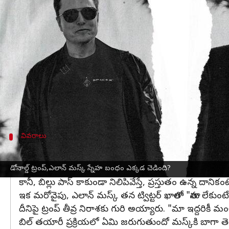
వ్రాసిన వారు
Jun 06, 2025
05:20 pm
Sirish Praharaju
ఈ వార్తాకథనం ఏంటి
అమెరికా అధ్యక్షుడు
డొనాల్డ్ ట్రంప్
గెలుపుకు ప్రపంచ కుబే
అయితే గెలిచిన తర్వాత మస్క్ ట్రంప్‌కి అత్యంత సన్నిహ
కానీ, ప్రస్తుతం ట్రంప్ ప్రవేశపెట్టిన బిగ్ బ్యూటిఫుల్ టాక్స్ 
ట్రంప్ ట్యాక్స్ తగ్గింపు బిల్లును పక్కన పెట్టకుండా సపోర్ట్
వివరాలు
68 శాతం అధిక ట్యాక్సులు
తాను తెస్తున్న బిల్లు ద్వారా ఖర్చులు 1.6ట్రిలియన్ డాలర్లు
డోనాల్డ్ ట్రంప్,ఎలాన్ మస్క్ స్నేహ బంధం ఎక్కడ చెడింది?
కానీ, బిల్లు పాస్ కాకుండా నిలిపివేస్తే, ప్రస్తుతం ఉన్న దాని
ఇక మరోవైపు, ఎలాన్ మస్క్ తన ట్విట్టర్ ఖాతాలో "తాను లేకుంటే డ
దీనిపై ట్రంప్ తీవ్ర నిరాశకు గురి అయ్యారు. "మా ఇద్దరికీ 
బిల్ తయారీ ప్రక్రియలో ఏమి జరుగుతుందో మస్క్‌కి బాగా త