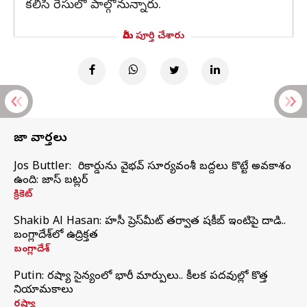
కలిసి రేసులో పాల్గొనున్నారు.
మీరు పూర్తి చేశారు
తాజా వార్తలు
Jos Buttler: నా రికార్డును వైభవ్ సూర్యవంశీ బద్దలు కొట్టే అవకాశం
ఉంది: జాస్ బట్లర్
క్రికెట్
Shakib Al Hasan: హసీనా ప్రెస్‌మీట్‌ తర్వాత షకీబ్‌ ఇంటిపై దాడి..
బంగ్లాదేశ్‌లో ఉద్రిక్తత
బంగ్లాదేశ్
Putin: రష్యా సైన్యంలో భారీ మార్పులు.. కీలక పదవుల్లో కొత్త
నియామకాలు
రష్యా