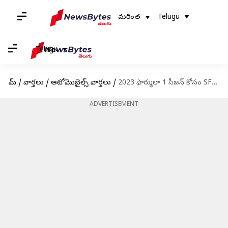
మరింత
Telugu
Telugu
హోమ్
/
వార్తలు
/
ఆటోమొబైల్స్ వార్తలు
/
2023 ఫార్ములా 1 సీజన్ కోసం SF-23 రేస్ కారును ప్రదర్శిస్తున్న ఫెరారీ
ADVERTISEMENT