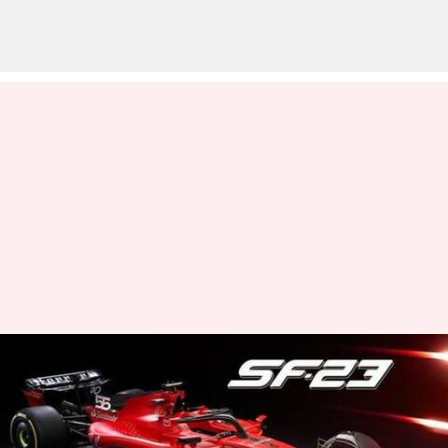
2023 ఫార్ములా 1 సీజన్ కోసం SF-23
రేస్ కారును ప్రదర్శిస్తున్న ఫెరారీ
వ్రాసిన వారు
Feb 15, 2023
05:10 pm
Nishkala Sathivada