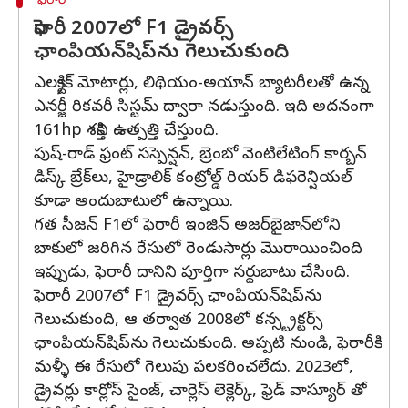
ఫెరారీ
ఫెరారీ 2007లో F1 డ్రైవర్స్
ఛాంపియన్‌షిప్‌ను గెలుచుకుంది
ఎలక్ట్రిక్ మోటార్లు, లిథియం-అయాన్ బ్యాటరీలతో ఉన్న
ఎనర్జీ రికవరీ సిస్టమ్ ద్వారా నడుస్తుంది. ఇది అదనంగా
161hp శక్తిని ఉత్పత్తి చేస్తుంది.
పుష్-రాడ్ ఫ్రంట్ సస్పెన్షన్, బ్రెంబో వెంటిలేటింగ్ కార్బన్
డిస్క్ బ్రేక్‌లు, హైడ్రాలిక్ కంట్రోల్డ్ రియర్ డిఫరెన్షియల్
కూడా అందుబాటులో ఉన్నాయి.
గత సీజన్ F1లో ఫెరారీ ఇంజిన్ అజర్‌బైజాన్‌లోని
బాకులో జరిగిన రేసులో రెండుసార్లు మొరాయించింది
ఇప్పుడు, ఫెరారీ దానిని పూర్తిగా సర్దుబాటు చేసింది.
ఫెరారీ 2007లో F1 డ్రైవర్స్ ఛాంపియన్‌షిప్‌ను
గెలుచుకుంది, ఆ తర్వాత 2008లో కన్స్ట్రక్టర్స్
ఛాంపియన్‌షిప్‌ను గెలుచుకుంది. అప్పటి నుండి, ఫెరారీకి
మళ్ళీ ఈ రేసులో గెలుపు పలకరించలేదు. 2023లో,
డ్రైవర్లు కార్లోస్ సైంజ్, చార్లెస్ లెక్లెర్క్, ఫ్రెడ్ వాస్యూర్ తో