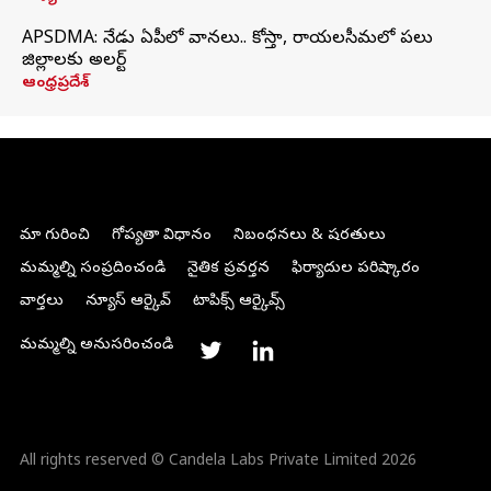
APSDMA: నేడు ఏపీలో వానలు.. కోస్తా, రాయలసీమలో పలు
జిల్లాలకు అలర్ట్
ఆంధ్రప్రదేశ్
మా గురించి
గోప్యతా విధానం
నిబంధనలు & షరతులు
మమ్మల్ని సంప్రదించండి
నైతిక ప్రవర్తన
ఫిర్యాదుల పరిష్కారం
వార్తలు
న్యూస్ ఆర్కైవ్
టాపిక్స్ ఆర్కైవ్స్
మమ్మల్ని అనుసరించండి
All rights reserved © Candela Labs Private Limited 2026