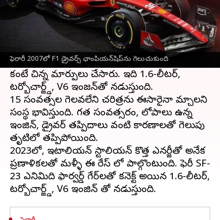
ఈ వార్తాకథనం ఏంటి
రాబోయే 2023
ఫార్ములా 1
(F1) సీజన్‌కు ముందు,
ఇటాలియన్ వాహన తయారీ సంస్థ ఫెరారీ తన SF-23
ఫెరారీ 2007లో F1 డ్రైవర్స్ ఛాంపియన్‌షిప్‌ను గెలుచుకుంది
రేస్ కారును ప్రకటించింది. గత సంవత్సరం మోడల్
కంటే చిన్న మార్పులు చేసారు. ఇది 1.6-లీటర్,
టర్బోచార్జ్డ్, V6 ఇంజన్‌తో నడుస్తుంది.
15 సంవత్సరాల గెలవలేని చరిత్రను ఈసారైనా మార్చాలని
సంస్థ భావిస్తుంది. గత సంవత్సరం, లోపాలు ఉన్న
ఇంజిన్‌, డ్రైవర్ తప్పిదాలు వంటి కారణాలతో గెలుపు
తృటిలో తప్పిపోయింది.
2023లో, ఇటాలియన్ స్టాలియన్ కొత్త ఎనర్జీతో అనేక
ప్రణాళికలతో మళ్ళీ ఈ రేస్ లో పాల్గొంటుంది. ఫెరారీ SF-
23 ఎనిమిది ఫార్వర్డ్ గేర్‌లతో కనెక్ట్ అయిన 1.6-లీటర్,