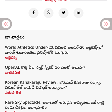
మీరు పూర్తి చేశారు
తాజా వార్తలు
World Athletics Under-20: ప్రపంచ అండర్-20 అథ్లెటిక్స్‌లో
భారత్‌ శుభారంభం.. ఫైనల్స్‌లోకి ముగ్గురు!
అథ్లెటిక్స్
OpenAI: కొత్త ఏఐ స్మార్ట్ స్పీకర్ ధర ఎంతో తెలుసా?
చాట్‌జీపీటీ
Korean Kanakaraju Review : కొరియన్ కనకరాజు రివ్యూ..
వరుణ్ తేజ్ కామెడీ వర్కౌట్ అయ్యిందా?
వరుణ్ తేజ్
Rare Sky Spectacle: ఆకాశంలో అరుదైన అద్భుతం.. ఒకే రాత్రి
రెండు చీకట్లు, ఉల్కాపాతం