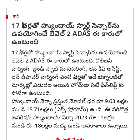
కార్
17 ఫీచర్లతో హ్యుందాయ్ స్మార్ట్ సెన్సార్‌ను
ఉపయోగించే లెవెల్ 2 ADAS ఈ కారులో
ఉంటుంది
17 ఫీచర్లతో హ్యుందాయ్ స్మార్ట్ సెన్సార్‌ను ఉపయోగించే
లెవెల్ 2 ADAS ఈ కారులో ఉంటుంది. కొలిజన్
వార్నింగ్, బ్లైండ్ స్పాట్ మానిటరింగ్, లెన్ కీప్ అసిస్ట్,
లెన్ డిపాచర్ వార్నింగ్ వంటి ఫీచర్లతో ఇదే టెక్నాలజీతో
మార్కెట్లో విడుదల అయిన హోమ్‌డా సిటీ ఫేస్‌లిఫ్ట్ కు
పోటీగా ఉంటుంది.
హ్యుందాయ్ వెర్నా ప్రస్తుత మోడల్ ధర రూ.9.63 లక్షల
నుండి 15.71లక్షలు (ఎక్స్-షోరూమ్) ఉంది. ఈ సరికొత్త
జనరేషన్ హ్యుందాయ్ వెర్నా 2023 రూ.11లక్షల
నుండి రూ.18లక్షల మధ్య ఉండే అవకాశాలు ఉన్నాయి.