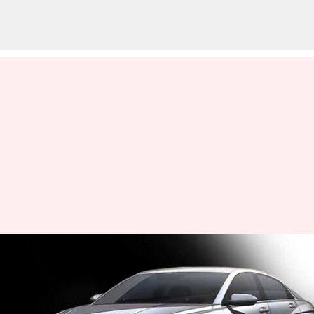
మార్చి 21న లాంచ్ కానున్న కొత్త
హ్యుందాయ్ వెర్నా
వ్రాసిన వారు
Mar 20, 2023
07:14 pm
Nishkala Sathivada