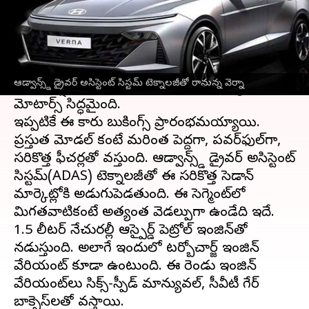
ఈ వార్తాకథనం ఏంటి
హ్యుందాయ్
వెర్నా 2023 కారు మార్చి 21న
భారతదేశంలోలాంచ్ కానుంది. హ్యుందాయ్ వెర్నా
ఆడ్వాన్స్డ్ డ్రైవర్ అసిస్టెంట్ సిస్టమ్ టెక్నాలజీతో రానున్న వెర్నా
2023 వెర్షన్ కారును లాంచ్ చేయడానికి హ్యుందాయ్
మోటార్స్ సిద్ధమైంది.
ఇప్పటికే ఈ కారు బుకింగ్స్ ప్రారంభమయ్యాయి.
ప్రస్తుత మోడల్ కంటే మరింత పెద్దగా, పవర్‌ఫుల్‌గా,
సరికొత్త ఫీచర్లతో వస్తుంది. ఆడ్వాన్స్డ్ డ్రైవర్ అసిస్టెంట్
సిస్టమ్(ADAS) టెక్నాలజీతో ఈ సరికొత్త సెడాన్
మార్కెట్లోకి అడుగుపెడతుంది. ఈ సెగ్మెంట్‌లో
మిగతవాటికంటే అత్యంత వెడల్పుగా ఉండేది ఇదే.
1.5 లీటర్ నేచురల్లీ ఆస్పైర్డ్ పెట్రోల్ ఇంజిన్‌తో
నడుస్తుంది. అలాగే ఇందులో టర్బోచార్జ్ ఇంజిన్
వేరియంట్ కూడా ఉంటుంది. ఈ రెండు ఇంజిన్
వేరియంట్‌లు సిక్స్-స్పీడ్ మాన్యువల్, సీవీటీ గేర్