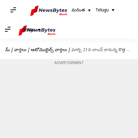
మరింత
Telugu
Telugu
హోమ్
/
వార్తలు
/
ఆటోమొబైల్స్ వార్తలు
/
మార్చి 21న లాంచ్ కానున్న కొత్త హ్యుందాయ్ వెర్నా
ADVERTISEMENT