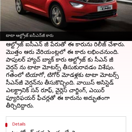
ఈ వార్తాకథనం ఏంటి
ప్రముఖ ఆటోమొబైల్ కంపెనీ
టాటా మోటర్స్ తన
ప్రీమియం హ్యాచ్ బ్యాక్ ఆల్ట్రోజ్ సీఎన్‌జీ వెర్షన్‌ను
టాటా ఆల్ట్రోజ్ ఐసీఎన్‍జీ కారు
మార్కెట్లోకి లాంచ్ చేసింది.
ఆల్ట్రోజ్ ఐసీఎన్ జీ పేరుతో ఈ కారును రిలీజ్ చేశారు.
మొత్తం ఆరు వేరియంట్లలో ఈ కారు లభించనుంది.
పాపులర్ హ్యాచ్ బ్యాక్ కారు ఆల్ట్రోజ్ కు సీఎన్ జీ
వెర్షన్ ను టాటా మోటర్స్ తీసుకురావడం విశేషం.
గతంలో టియాగో, టిగోర్ మోడళ్లకు టాటా మోటర్స్
సీఎన్‌జీ వెర్షన్‌ను తీసుకొచ్చింది. వాయిస్ అసిస్టెడ్
ఎలక్ట్రానిక్ సన్ రూఫ్, వైర్లెస్ చార్జింగ్, ఎయిర్
ఫ్యూరిఫయర్ ఫీచర్లతో ఈ కారును అద్భుతంగా
Details