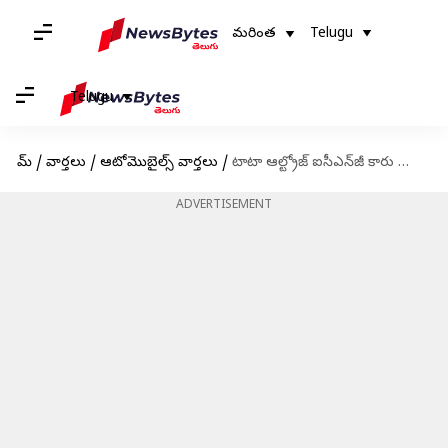
మరింత
Telugu
Telugu
హోమ్
/
వార్తలు
/
ఆటోమొబైల్స్ వార్తలు
/
టాటా ఆల్ట్రోజ్ ఐసీఎన్‍జీ కారు లాంచ్.. ధర, ఫీచర్లపై ఓ లుక్కేయండి
ADVERTISEMENT