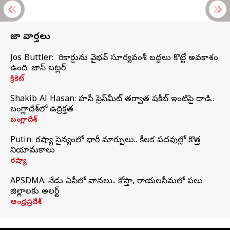
తాజా వార్తలు
Jos Buttler: నా రికార్డును వైభవ్ సూర్యవంశీ బద్దలు కొట్టే అవకాశం
ఉంది: జాస్ బట్లర్
క్రికెట్
Shakib Al Hasan: హసీనా ప్రెస్‌మీట్‌ తర్వాత షకీబ్‌ ఇంటిపై దాడి..
బంగ్లాదేశ్‌లో ఉద్రిక్తత
బంగ్లాదేశ్
Putin: రష్యా సైన్యంలో భారీ మార్పులు.. కీలక పదవుల్లో కొత్త
నియామకాలు
రష్యా
APSDMA: నేడు ఏపీలో వానలు.. కోస్తా, రాయలసీమలో పలు
జిల్లాలకు అలర్ట్
ఆంధ్రప్రదేశ్