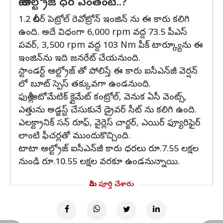
టాటా ఆల్ట్రోజ్ ధర ఎంతంటే..?
1.2 లీటర్ పెట్రోల్ రెవోట్రోన్ ఇంజిన్ ను ఈ కారు కలిగి
ఉంది. అదే విధంగా 6,000 rpm వద్ద 73.5 పీఎస్
పవర్, 3,500 rpm వద్ద 103 Nm పీక్ టార్క్యూను ఈ
ఇంజిన్‌ను ఇది జనరేట్ చేయనుంది.
స్టాండర్ట్ ఆల్ట్రోజ్ తో పోలిస్తే ఈ కారు ఐసీఎన్‌జీ వెర్షన్
లో బూట్ స్పెస్ తక్కువగా ఉండనుంది.
ఫుల్లీ ఆటోమేటిక్ క్లైమేట్ కంట్రోల్, వెనుక ఏసీ వెంట్స్,
ఎత్తును అడ్జస్ట్ చేసుకునే డ్రైవర్ సీట్ ను కలిగి ఉంది.
ఎలక్ట్రానిక్ సన్ రూఫ్, వైర్లెస్ చార్జర్, ఎయిర్ ఫ్యూరిఫైర్
లాంటి ఫీచర్లతో ముందుకొచ్చింది.
టాటా ఆల్ట్రోజ్ ఐసీఎన్‌జీ కారు ధరలు రూ.7.55 లక్షల
నుండి రూ.10.55 లక్షల వరకూ ఉండనున్నాయి.
మీరు పూర్తి చేశారు