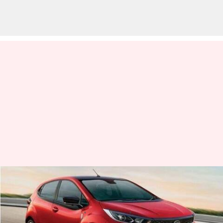
టాటా ఆల్ట్రోజ్ ఐసీఎన్‍జీ కారు లాంచ్..
ధర, ఫీచర్లపై ఓ లుక్కేయండి
వ్రాసిన వారు
May 22, 2023
06:06 pm
Jayachandra Akuri