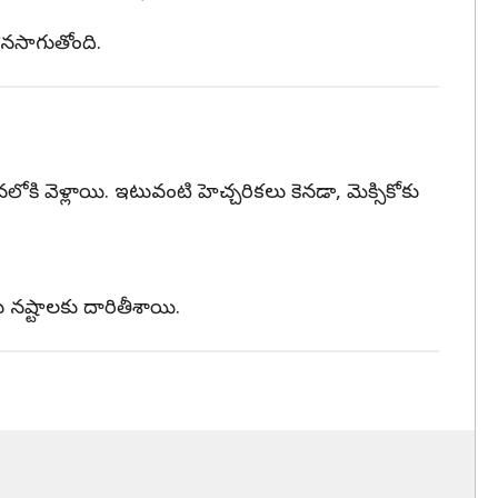
కొనసాగుతోంది.
ి వెళ్లాయి. ఇటువంటి హెచ్చరికలు కెనడా, మెక్సికోకు
 నష్టాలకు దారితీశాయి.