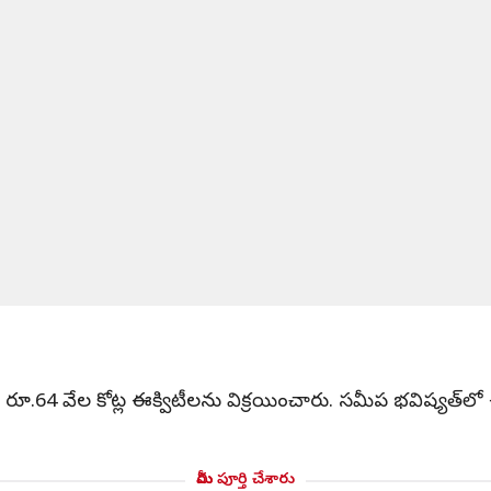
మారు రూ.64 వేల కోట్ల ఈక్విటీలను విక్రయించారు. సమీప భవిష్యత్
మీరు పూర్తి చేశారు