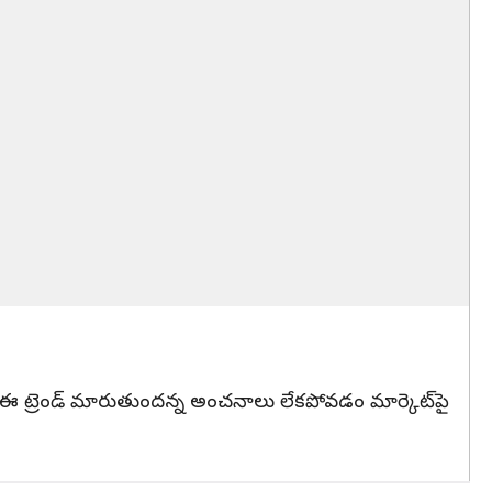
‌లో ఈ ట్రెండ్ మారుతుందన్న అంచనాలు లేకపోవడం మార్కెట్‌పై