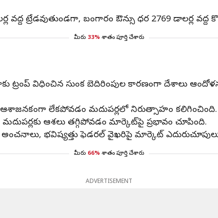
డాలర్ల వద్ద ట్రేడవుతుండగా, బంగారం ఔన్సు ధర 2769 డాలర్ల వద్ద 
మీరు
33%
శాతం పూర్తి చేశారు
ట్రంప్ విధించిన సుంక బెదిరింపుల కారణంగా దేశాలు ఆందోళనలోక
లు ఆశాజనకంగా లేకపోవడం మదుపర్లలో నిరుత్సాహం కలిగించింది.
పై మదుపర్లకు ఆశలు తగ్గిపోవడం మార్కెట్‌పై ప్రభావం చూపింది.
్న అంచనాలు, భవిష్యత్తు ఫెడరల్ వైఖరిపై మార్కెట్ ఎదురుచూపులు
మీరు
66%
శాతం పూర్తి చేశారు
ADVERTISEMENT