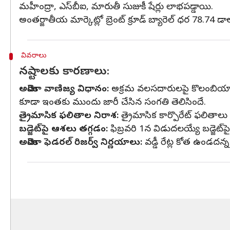
మహీంద్రా, ఎస్‌బీఐ, మారుతీ సుజుకీ షేర్లు లాభపడ్డాయి.
అంతర్జాతీయ మార్కెట్లో బ్రెంట్ క్రూడ్ బ్యారెల్ ధర 78.74 
వివరాలు
నష్టాలకు కారణాలు:
అమెరికా వాణిజ్య విధానం:
అక్రమ వలసదారులపై కొలంబియాకు 
కూడా ఇంతకు ముందు జారీ చేసిన సంగతి తెలిసిందే.
త్రైమాసిక ఫలితాల నిరాశ:
త్రైమాసిక కార్పొరేట్ ఫలితా
బడ్జెట్‌పై ఆశలు తగ్గడం:
ఫిబ్రవరి 1న విడుదలయ్యే బడ్జెట్‌
అమెరికా ఫెడరల్ రిజర్వ్ నిర్ణయాలు:
వడ్డీ రేట్ల కోత ఉండదన