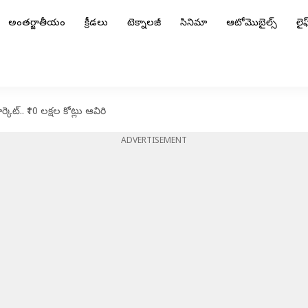
అంతర్జాతీయం
క్రీడలు
టెక్నాలజీ
సినిమా
ఆటోమొబైల్స్
లైఫ్
ెట్.. ₹10 లక్షల కోట్లు ఆవిరి
ADVERTISEMENT