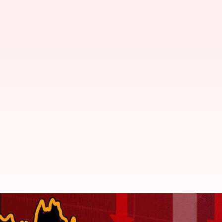
Stock Market: కూప్పకూలిన స్టాక్ మార్క