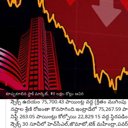
వ్రాసిన వారు
Jan 27, 2025
04:14 pm
Sirish Praharaju
ఈ వార్తాకథనం ఏంటి
దేశీయ
స్టాక్ మార్కెట్
సూచీలు (Stock Market Today) భా
బలహీన కార్పొరేట్ త్రైమాసిక ఫలితాలు, విదేశీ మదుప
ఇన్ఫోసిస్, హెచ్‌డీఎఫ్‌సీ బ్యాంక్, రిలయన్స్ వంటి ప్రము
ఇంట్రాడేలో
సెన్సెక్స్
900 పాయింట్లు కోల్పోగా, నిఫ్టీ 23,
ఓ దశలో బీఎస్‌ఈ మిడ్‌క్యాప్ 3 శాతం, బీఎస్‌ఈ స్మాల్‌
వివరాలు
సూచీల పతనం:
కూప్పకూలిన స్టాక్ మార్కెట్.. ₹10 లక్షల కోట్లు ఆవిరి
సెన్సెక్స్ ఉదయం 75,700.43 పాయింట్ల వద్ద (క్రితం ముగింప
నష్టాల శ్రేణి రోజంతా కొనసాగింది.ఇంట్రాడేలో 75,267.59 పాయ
నిఫ్టీ 263.05 పాయింట్లు కోల్పోయి 22,829.15 వద్ద స్థ
సెన్సెక్స్ 30 సూచీలో హెచ్‌సీఎల్,జొమాటో,టెక్ మహీంద్రా,పవర