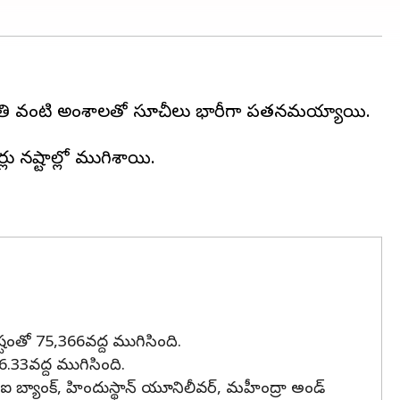
ిశ్చితి వంటి అంశాలతో సూచీలు భారీగా పతనమయ్యాయి.
లు నష్టాల్లో ముగిశాయి.
నష్టంతో 75,366వద్ద ముగిసింది.
.33వద్ద ముగిసింది.
ీఐసీఐ బ్యాంక్, హిందుస్థాన్ యూనిలీవర్, మహీంద్రా అండ్