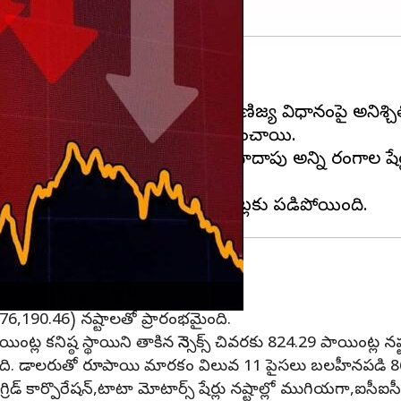
రీ నష్టాల్లో ముగిశాయి.
ర్ల అమ్మకాలు కొనసాగడం, అమెరికా వాణిజ్య విధానంపై అన
ఖ షేర్ల అమ్మకాలు సూచీలపై ఒత్తిడి పెంచాయి.
000 పాయింట్ల దిగువకు చేరుకుంది. దాదాపు అన్ని రంగాల షేర్
క్యాప్ 4 శాతం వరకూ తగ్గిపోయాయి.
ు 76,190.46) నష్టాలతో ప్రారంభమైంది.
ింట్ల కనిష్ఠ స్థాయిని తాకిన సెన్సెక్స్ చివరకు 824.29 పాయింట్ల 
ిరపడింది. డాలరుతో రూపాయి మారకం విలువ 11 పైసలు బలహీనపడి 86
్‌గ్రిడ్ కార్పొరేషన్,టాటా మోటార్స్ షేర్లు నష్టాల్లో ముగియగా,ఐస