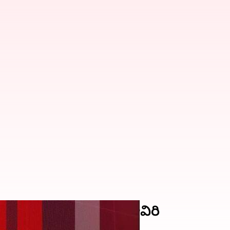
ెట్.. ₹10 లక్షల కోట్లు ఆవిరి