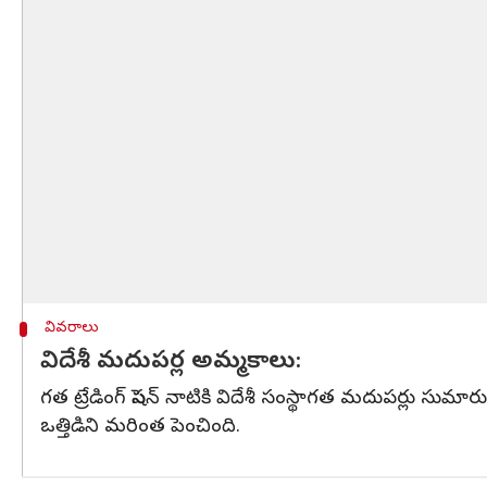
వివరాలు
విదేశీ మదుపర్ల అమ్మకాలు:
గత ట్రేడింగ్ సెషన్ నాటికి విదేశీ సంస్థాగత మదుపర్లు సు
ఒత్తిడిని మరింత పెంచింది.