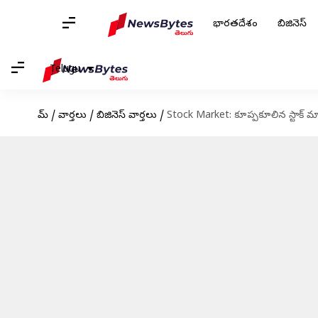
భారతదేశం
బిజినెస్
Telugu
హోమ్
/
వార్తలు
/
బిజినెస్ వార్తలు
/
Stock Market: కూప్పకూలిన స్టాక్ మార్క