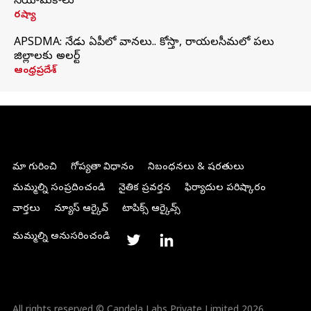
నియామకాలు
రష్యా
APSDMA: నేడు ఏపీలో వానలు.. కోస్తా, రాయలసీమలో పలు
జిల్లాలకు అలర్ట్
ఆంధ్రప్రదేశ్
మా గురించి
గోప్యతా విధానం
నిబంధనలు & షరతులు
మమ్మల్ని సంప్రదించండి
నైతిక ప్రవర్తన
ఫిర్యాదుల పరిష్కారం
వార్తలు
న్యూస్ ఆర్కైవ్
టాపిక్స్ ఆర్కైవ్స్
మమ్మల్ని అనుసరించండి
All rights reserved © Candela Labs Private Limited 2026