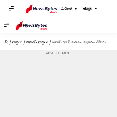
మరింత
Telugu
Telugu
హోమ్
/
వార్తలు
/
బిజినెస్ వార్తలు
/
అదానీ గ్రూప్ పతనం ప్రభావం దేశీయ రుణదాతలపై లేదంటున్న ఆర్ బి ఐ
ADVERTISEMENT