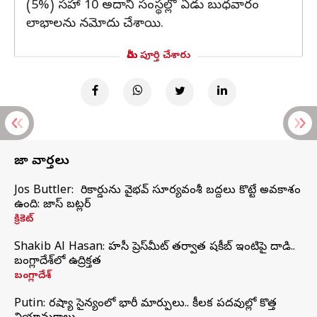
(5%) సహా 10 అదానీ సంస్థల్లో ఏడు బుధవారం
లాభాలను నమోదు చేశాయి.
మీరు పూర్తి చేశారు
తాజా వార్తలు
Jos Buttler: నా రికార్డును వైభవ్ సూర్యవంశీ బద్దలు కొట్టే అవకాశం
ఉంది: జాస్ బట్లర్
క్రికెట్
Shakib Al Hasan: హసీనా ప్రెస్‌మీట్‌ తర్వాత షకీబ్‌ ఇంటిపై దాడి..
బంగ్లాదేశ్‌లో ఉద్రిక్తత
బంగ్లాదేశ్
Putin: రష్యా సైన్యంలో భారీ మార్పులు.. కీలక పదవుల్లో కొత్త