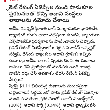
అదానీ
క్రెడిట్ రేటింగ్ ఏజెన్సీల నుండి సానుకూల
ప్రకటనలతో కొన్ని అదానీ సంస్థలు
లాభాలను నమోదు చేశాయి
ఆర్‌బిఐ గవర్నర్ శక్తికాంత దాస్ మాట్లాడుతూ భారతదేశ
బ్యాంకింగ్ రంగం చాలా పటిష్టంగా ఉందని, బ్యాంకులు
ఎక్స్‌పోజర్ మార్గదర్శకాలను పాటించాయని చెప్పారు.
క్రెడిట్ రేటింగ్ ఏజెన్సీలలో ఒకటైన మూడీస్ ఇన్వెస్టర్
సర్వీస్, దేశీయ బ్యాంకుల అదానీ గ్రూప్‌కు ఇచ్చిన
రుణాలపై ఆర్‌బిఐ లాగానే స్పందించింది. ఈ రుణాలు
అమలు చేసే ప్రాజెక్టులతో ముడిపడి ఉంది కాబట్టి
వాటిని రద్దు చేసే అవకాశం లేదని రేటింగ్ ఏజెన్సీ
పేర్కొంది.
షేర్లపై $1.11 బిలియన్ల రుణాలను ముందస్తుగా
చెల్లించాలనే నిర్ణయంతో పాటు క్రెడిట్ రేటింగ్ ఏజెన్సీల
నుండి సానుకూల ప్రకటనలతో అదానీ ఎంటర్‌ప్రైజెస్
(20%), అదానీ పోర్ట్స్ (8.34%), అదానీ ట్రాన్స్‌మిషన్