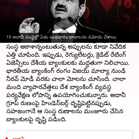
ఈ వార్తాకథనం ఏంటి
స్టాక్ మానిప్యులేషన్, అకౌంటింగ్ మోసానికి పాల్పడినట్లు
హిండెన్‌బర్గ్ రీసెర్చ్ ఒక నివేదికను ప్రచురించినప్పటి
10 అదానీ సంస్థల్లో ఏడు బుధవారం లాభాలను నమోదు చేశాయి
నుండి
అదానీ గ్రూప్
పై ప్రభుత్వం దృష్టి పెట్టింది. ఈ
సంస్థ ఆకాశాన్నంటుతున్న అప్పులను కూడా నివేదిక
ఎత్తి చూపింది. ఇప్పుడు, రెగ్యులేటర్లు, క్రెడిట్ రేటింగ్
ఏజెన్సీలు దేశీయ బ్యాంకులకు మద్దతుగా నిలిచాయి.
భారతీయ బ్యాంకింగ్ రంగం విజయ్ మాల్యా నుండి
నీరవ్ మోడీ వరకు చాలా మోసాలను చూసింది. చాలా
మంది వ్యాపారవేత్తలు దేశ బ్యాంకింగ్ వ్యవస్థ
పర్యవేక్షణ లోపాన్ని ఉపయోగించుకున్నారు. అదానీ
గ్రూప్ రుణంపై హిండెన్‌బర్గ్ దృష్టిపెట్టినప్పుడు,
సహజంగానే ఆ సంస్థ రుణాలను మంజూరు చేసిన