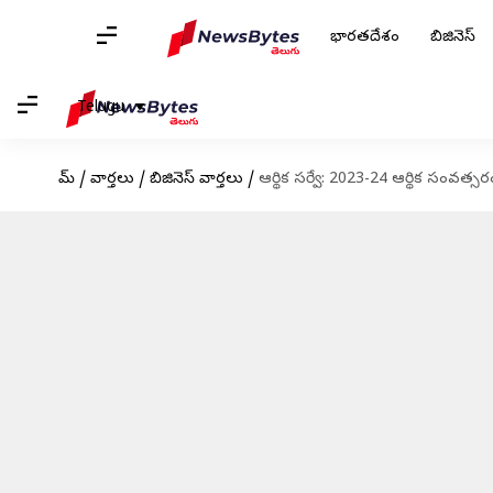
భారతదేశం
బిజినెస్
Telugu
హోమ్
/
వార్తలు
/
బిజినెస్ వార్తలు
/
ఆర్థిక సర్వే: 2023-24 ఆర్థిక సంవత్