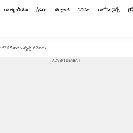
అంతర్జాతీయం
క్రీడలు
టెక్నాలజీ
సినిమా
ఆటోమొబైల్స్
లైఫ్
సరంలో 6.5శాతం వృద్ధి నమోదు
ADVERTISEMENT