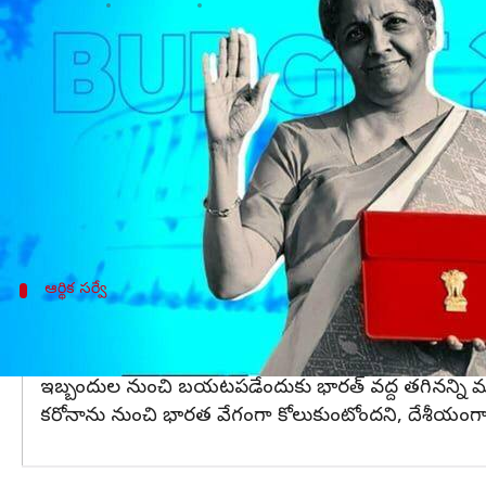
వ్రాసిన వారు
Jan 31, 2023
04:14 pm
Stalin
ఈ వార్తాకథనం ఏంటి
2023-24 ఆర్థిక సంవత్సరంలో
భారతదేశ వృద్ధిరేటు
6.5శ
మంగళవారం లోక్‌సభలో ప్రవేశ పెట్టారు. ఈ ఆర్థిక సంవత
వచ్చే ఆర్థిక సంవత్సరంలో భారత్ 6.5శాతం వృద్ధి సాధిం
ప్రపంచంలోని ఇతర దేశాల మాదిరిగానే భారత్ కూడా అనేక అన
ఆర్థిక సర్వే
రూపాయి పతనమైనా భారత్‌కు ఇబ్బంది లేదు: ఆర్థి
యూఎస్ ఫెడ్ వడ్డీ రేట్లను పెంచే అవకాశం ఉన్న నేపథ్యం
ఇబ్బందుల నుంచి బయటపడేందుకు భారత్ వద్ద తగినన్ని మారక
కరోనాను నుంచి భారత వేగంగా కోలుకుంటోందని, దేశీయంగా డిమ