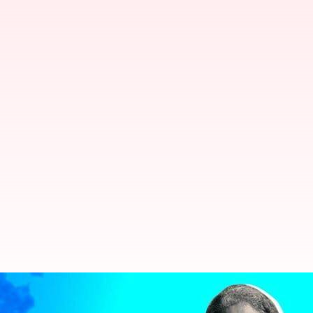
ఆర్థిక సర్వే: 2023-24 ఆర్థిక సంవత్సర