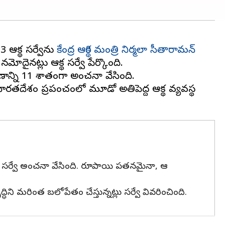
ఆర్థిక సర్వేను
కేంద్ర ఆర్థిక మంత్రి నిర్మలా సీతారామన్
నట్లు ఆర్థిక సర్వే పేర్కొంది.
బణాన్ని 11 శాతంగా అంచనా వేసింది.
 భారతదేశం ప్రపంచంలో మూడో అతిపెద్ద ఆర్థిక వ్యవస్థ
థిక సర్వే అంచనా వేసింది. రూపాయి పతనమైనా, ఆ
ని మరింత బలోపేతం చేస్తున్నట్లు సర్వే వివరించింది.