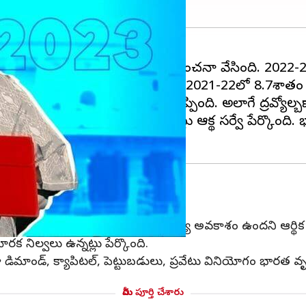
ాతం నమోదవుతుందని
ఆర్థిక సర్వే
అంచనా వేసింది. 2022-23 
్సరం 7శాతం నమోదు అవుతుందని, 2021-22లో 8.7శాతం నమోదై
చినా అది చాలా గొప్ప విషయమని చెప్పింది. అలాగే ద్రవ్యోల్
ేక సవాళ్లను ఎదుర్కోబోతున్నట్లు ఆర్థిక సర్వే పేర్కొంది.
క సర్వే
లో రూపాయి మారకం విలువ ఒత్తిడికి గురయ్యే అవకాశం ఉందని ఆర్
 నిల్వలు ఉన్నట్లు పేర్కొంది.
ాండ్, క్యాపిటల్, పెట్టుబడులు, ప్రవేటు వినియోగం భారత వృద్ధి
మీరు పూర్తి చేశారు