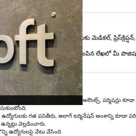
ందుకు సిద్ధమైంది.
ింపును ఎదుర్కొన్న ఉద్యోగులకు మెడికల్‌, ప్రిస్‌క్రిప్షన్‌, డెంటల
ర్హం. పనితీరు మెరుగుపడని ఉద్యోగులకు పంపిన లేఖలో మీ పొజ
ర్కొనడంతో, వారి మైక్రోసాఫ్ట్‌ వ్యవస్థలు, అకౌంట్స్‌, పర్మిషన్లు కూడా
సుకుంటోంది.
న ఉద్యోగులకు గత పనితీరు, అలాగే టర్మినేషన్‌ అంశాన్ని కూడా ప
న్నట్లు వెల్లడించారు.
కొన్ని ఉద్యోగులపై వేటు వేసింది