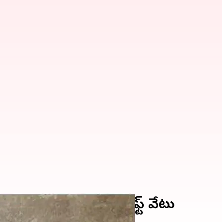
. ఉద్యోగులపై మైక్రోసాఫ్ట్‌ వేటు