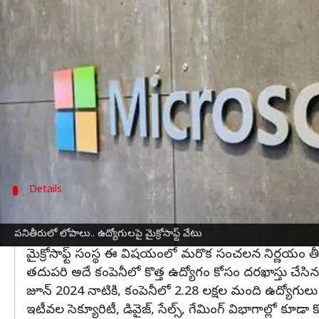
వ్రాసిన వారు
Feb 02, 2025
12:36 pm
Jayachandra Akuri
ఈ వార్తాకథనం ఏంటి
పనితీరు మెరుగుపడని ఉద్యోగులపై
మైక్రోసాఫ్ట్‌
చర్యలు చేపట్టే
బిజినెస్‌ ఇన్‌సైడర్‌ పత్రికలో వచ్చిన కథన ప్రకారం, ఇటీవల తొలగ
ప్రకటించారు.
కొన్ని కేసుల్లో సర్వీస్‌ పే కూడా చెల్లించకపోవడం గమనా
Details
కంపెనీలో 2.28 లక్షల మంది ఉద్యోగులు
పనితీరులో లోపాలు.. ఉద్యోగులపై మైక్రోసాఫ్ట్‌ వేటు
లేఖలో ఉద్యోగులను అన్ని విధానాల నుంచి రిలీవ్‌ చేస్తున్నట్లు పే
మైక్రోసాఫ్ట్‌ సంస్థ ఈ విషయంలో మరొక సంచలన నిర్ణయం తీ
తదుపరి అదే కంపెనీలో కొత్త ఉద్యోగం కోసం దరఖాస్తు చేసి
జూన్ 2024 నాటికి, కంపెనీలో 2.28 లక్షల మంది ఉద్యోగులు ఉ
ఇటీవల సెక్యూరిటీ, డివైజ్‌, సేల్స్‌, గేమింగ్‌ విభాగాల్లో కూడా 