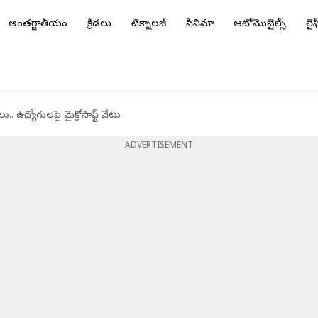
అంతర్జాతీయం
క్రీడలు
టెక్నాలజీ
సినిమా
ఆటోమొబైల్స్
లైఫ్
 ఉద్యోగులపై మైక్రోసాఫ్ట్‌ వేటు
ADVERTISEMENT