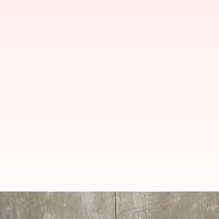
Microsoft layoffs: పనితీరులో లోపాలు.