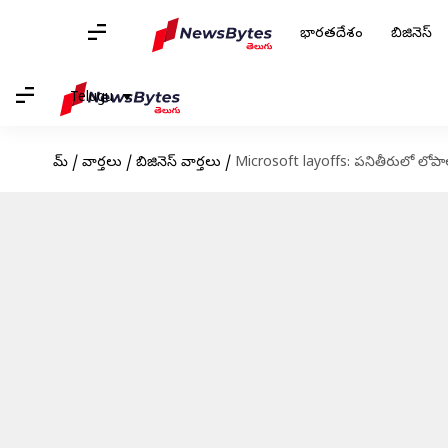
భారతదేశం
బిజినెస్
Telugu
హోమ్
/
వార్తలు
/
బిజినెస్ వార్తలు
/
Microsoft layoffs: పనితీరులో లోపాలు..