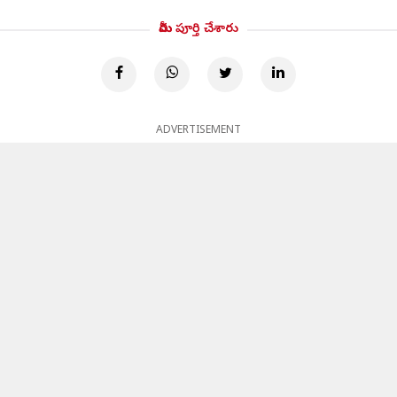
మీరు పూర్తి చేశారు
ADVERTISEMENT