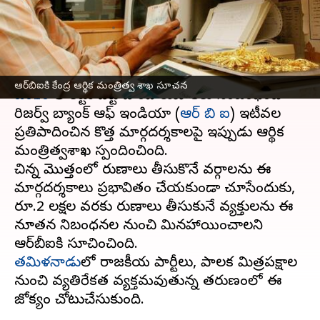
సూచన
వ్రాసిన వారు
May 30, 2025
02:36 pm
Sirish Praharaju
ఈ వార్తాకథనం ఏంటి
ఆర్‌బిఐకి కేంద్ర ఆర్థిక మంత్రిత్వ శాఖ సూచన
బంగారం
తాకట్టు పెట్టి పొందే రుణాలకు సంబంధించి
రిజర్వ్ బ్యాంక్ ఆఫ్ ఇండియా (
ఆర్‌ బి ఐ
) ఇటీవల
ప్రతిపాదించిన కొత్త మార్గదర్శకాలపై ఇప్పుడు ఆర్థిక
మంత్రిత్వశాఖ స్పందించింది.
చిన్న మొత్తంలో రుణాలు తీసుకొనే వర్గాలను ఈ
మార్గదర్శకాలు ప్రభావితం చేయకుండా చూసేందుకు,
రూ.2 లక్షల వరకు రుణాలు తీసుకునే వ్యక్తులను ఈ
నూతన నిబంధనల నుంచి మినహాయించాలని
తమిళనాడు
లో రాజకీయ పార్టీలు, పాలక మిత్రపక్షాల
నుంచి వ్యతిరేకత వ్యక్తమవుతున్న తరుణంలో ఈ