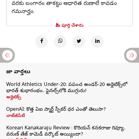
వరకు బంగారం తాకట్టు ఆధారిత రుణాలే కావడం
గమనార్హం.
మీరు పూర్తి చేశారు
తాజా వార్తలు
World Athletics Under-20: ప్రపంచ అండర్-20 అథ్లెటిక్స్‌లో
భారత్‌ శుభారంభం.. ఫైనల్స్‌లోకి ముగ్గురు!
అథ్లెటిక్స్
OpenAI: కొత్త ఏఐ స్మార్ట్ స్పీకర్ ధర ఎంతో తెలుసా?
చాట్‌జీపీటీ
Korean Kanakaraju Review : కొరియన్ కనకరాజు రివ్యూ..
వరుణ్ తేజ్ కామెడీ వర్కౌట్ అయ్యిందా?