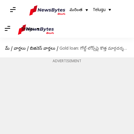
మరింత
Telugu
Telugu
హోమ్
/
వార్తలు
/
బిజినెస్ వార్తలు
/
Gold loan: గోల్డ్‌ లోన్స్‌పై కొత్త మార్గదర్శకాలను సడలించాలి.. ఆర్‌బిఐకి కేంద్ర ఆర్థిక మంత్రిత్వ శాఖ సూచన
ADVERTISEMENT