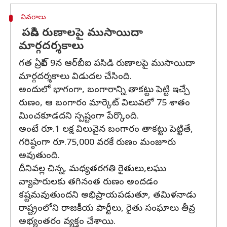
వివరాలు
పసిడి రుణాలపై ముసాయిదా
మార్గదర్శకాలు
గత ఏప్రిల్ 9న ఆర్‌బీఐ పసిడి రుణాలపై ముసాయిదా
మార్గదర్శకాలు విడుదల చేసింది.
అందులో భాగంగా, బంగారాన్ని తాకట్టు పెట్టి ఇచ్చే
రుణం, ఆ బంగారం మార్కెట్ విలువలో 75 శాతం
మించకూడదని స్పష్టంగా పేర్కొంది.
అంటే రూ.1 లక్ష విలువైన బంగారం తాకట్టు పెట్టితే,
గరిష్ఠంగా రూ.75,000 వరకే రుణం మంజూరు
అవుతుంది.
దీనివల్ల చిన్న, మధ్యతరగతి రైతులు,లఘు
వ్యాపారులకు తగినంత రుణం అందడం
కష్టమవుతుందని అభిప్రాయపడుతూ, తమిళనాడు
రాష్ట్రంలోని రాజకీయ పార్టీలు, రైతు సంఘాలు తీవ్ర
అభ్యంతరం వ్యక్తం చేశాయి.