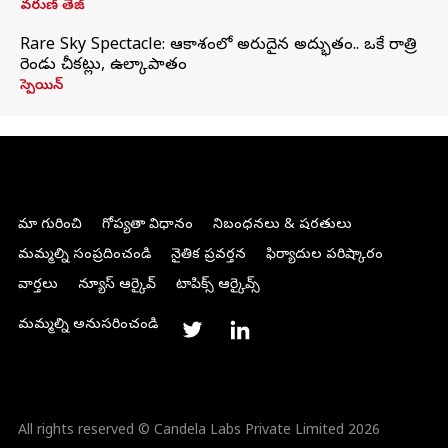
వరుణ్ తేజ్
Rare Sky Spectacle: ఆకాశంలో అరుదైన అద్భుతం.. ఒకే రాత్రి
రెండు చీకట్లు, ఉల్కాపాతం
స్పెయిన్
మా గురించి
గోప్యతా విధానం
నిబంధనలు & షరతులు
మమ్మల్ని సంప్రదించండి
నైతిక ప్రవర్తన
ఫిర్యాదుల పరిష్కారం
వార్తలు
న్యూస్ ఆర్కైవ్
టాపిక్స్ ఆర్కైవ్స్
మమ్మల్ని అనుసరించండి
All rights reserved © Candela Labs Private Limited 2026