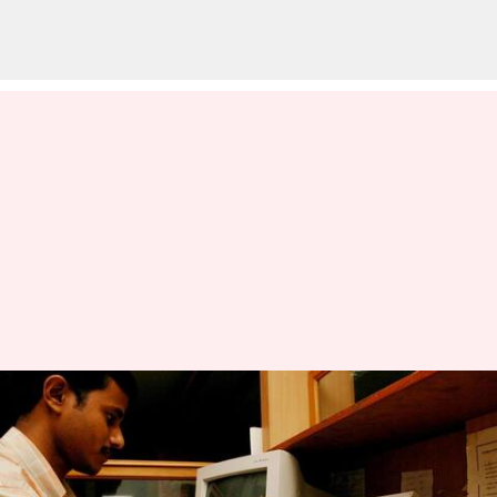
Gold loan: గోల్డ్‌ లోన్స్‌పై కొత్త
మార్గదర్శకాలను సడలించాలి..
ఆర్‌బిఐకి కేంద్ర ఆర్థిక మంత్రిత్వ శాఖ