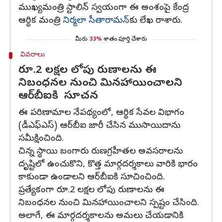
ముఖ్యమంత్రి స్టాలిన్‌ స్వయంగా ఈ అంశంపై కేంద్ర
ఆర్థిక మంత్రి
నిర్మలా సీతారామన్‌
కు లేఖ రాశారు.
మీరు
33%
శాతం పూర్తి చేశారు
వివరాలు
రూ.2 లక్షల లోపు రుణాలను ఈ
నిబంధనల నుంచి మినహాయించాలని
ఆర్‌బీఐకి సూచన
ఈ పరిణామాల నేపథ్యంలో, ఆర్థిక సేవల విభాగం
(డీఎఫ్‌ఎస్‌) ఆర్‌బీఐ జారీ చేసిన ముసాయిదాను
సమీక్షించింది.
చిన్న స్థాయి బంగారు రుణగ్రహీతల అవసరాలను
దృష్టిలో ఉంచుకొని, కొత్త మార్గదర్శకాలు వారికి భారం
కాకుండా ఉండాలని ఆర్‌బీఐకి సూచించింది.
ప్రత్యేకంగా రూ.2 లక్షల లోపు రుణాలను ఈ
నిబంధనల నుంచి మినహాయించాలని స్పష్టం చేసింది.
అలాగే, ఈ మార్గదర్శకాలను అమలు చేయడానికి