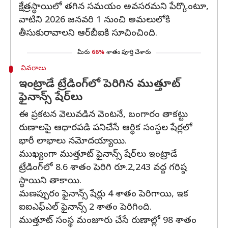
క్షేత్రస్థాయిలో తగిన సమయం అవసరమని పేర్కొంటూ,
వాటిని 2026 జనవరి 1 నుంచి అమలులోకి
తీసుకురావాలని ఆర్‌బీఐకి సూచించింది.
మీరు
66%
శాతం పూర్తి చేశారు
వివరాలు
ఇంట్రాడే ట్రేడింగ్‌లో పెరిగిన ముత్తూట్‌
ఫైనాన్స్‌ షేర్‌లు
ఈ ప్రకటన వెలువడిన వెంటనే, బంగారం తాకట్టు
రుణాలపై ఆధారపడి పనిచేసే ఆర్థిక సంస్థల షేర్లలో
భారీ లాభాలు నమోదయ్యాయి.
ముఖ్యంగా ముత్తూట్‌ ఫైనాన్స్‌ షేర్‌లు ఇంట్రాడే
ట్రేడింగ్‌లో 8.6 శాతం పెరిగి రూ.2,243 వద్ద గరిష్ఠ
స్థాయిని తాకాయి.
మణప్పురం ఫైనాన్స్‌ షేర్లు 4 శాతం పెరిగాయి, ఇక
ఐఐఎఫ్‌ఎల్ ఫైనాన్స్‌ 2 శాతం పెరిగింది.
ముత్తూట్‌ సంస్థ మంజూరు చేసే రుణాల్లో 98 శాతం