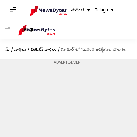
మరింత
Telugu
Telugu
హోమ్
/
వార్తలు
/
బిజినెస్ వార్తలు
/
గూగుల్ లో 12,000 ఉద్యోగుల తొలగింపు, క్షమాపణ కోరిన సుందర్ పిచాయ్
ADVERTISEMENT