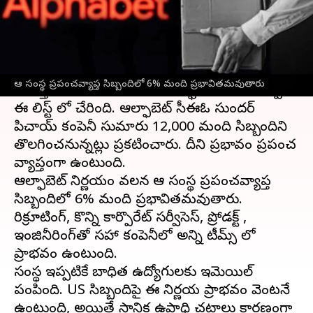
వ్రాసిన వారు
Jan 21, 2023
09:55 am
Nishkala Sathivada
ఈ వార్తాకథనం ఏంటి
టెక్నాలజీ రంగంలో
ఉద్యోగుల తొలగింపు
సీజన్
ఆ సంస్థ ప్రపంచవ్యాప్త సిబ్బందిలో 6% మంది ప్రభావితమవుతారు
నడుస్తుంది.
గూగుల్
పేరెంట్ ఆల్ఫాబెట్ ఇంక్. ఇప్పుడు
ఈ లిస్ట్ లో చేరింది. ఆల్ఫాబెట్ సీఈఓ సుందర్
పిచాయ్ కంపెనీ సుమారు 12,000 మంది సిబ్బందిని
తొలగించనున్నట్లు ప్రకటించారు. దీని ప్రభావం ప్రపంచ
వ్యాప్తంగా ఉంటుంది.
ఆల్ఫాబెట్ నిర్ణయం వలన ఆ సంస్థ ప్రపంచవ్యాప్త
సిబ్బందిలో 6% మంది ప్రభావితమవుతారు.
రిక్రూటింగ్, కొన్ని కార్పొరేట్ సర్వీసెస్, ప్రోడక్ట్ ,
ఇంజినీరింగ్‌తో సహా కంపెనీలో అన్ని టీమ్స్ లో
ప్రాభవం ఉంటుంది.
సంస్థ ఇప్పటికే బాధిత ఉద్యోగులకు ఇమెయిల్
పంపింది. US సిబ్బందిపై ఈ నిర్ణయ ప్రాభవం వెంటనే
ఉంటుంది, అయితే స్థానిక ఉపాధి చట్టాలు కారణంగా