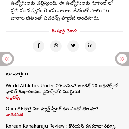
ఉద్యోగులకు చెల్లిస్తుంది. ఈ ఉద్యోగులకు గూగుల్ లో
ప్రతి సంవత్సరం రెండు వారాల జీతంతో పాటు 16
వారాల జీతంతో సెవెరెన్స్ ప్యాకేజీ అందిస్తారు.
మీరు పూర్తి చేశారు
తాజా వార్తలు
World Athletics Under-20: ప్రపంచ అండర్-20 అథ్లెటిక్స్‌లో
భారత్‌ శుభారంభం.. ఫైనల్స్‌లోకి ముగ్గురు!
అథ్లెటిక్స్
OpenAI: కొత్త ఏఐ స్మార్ట్ స్పీకర్ ధర ఎంతో తెలుసా?
చాట్‌జీపీటీ
Korean Kanakaraju Review : కొరియన్ కనకరాజు రివ్యూ..