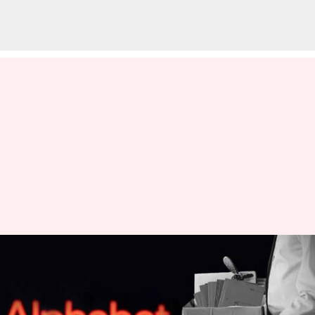
గూగుల్ లో 12,000 ఉద్యోగుల
తొలగింపు, క్షమాపణ కోరిన సుందర్
పిచాయ్