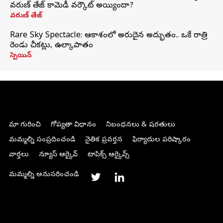
వరుణ్ తేజ్ కామెడీ వర్కౌట్ అయ్యిందా?
వరుణ్ తేజ్
Rare Sky Spectacle: ఆకాశంలో అరుదైన అద్భుతం.. ఒకే రాత్రి
రెండు చీకట్లు, ఉల్కాపాతం
స్పెయిన్
మా గురించి
గోప్యతా విధానం
నిబంధనలు & షరతులు
మమ్మల్ని సంప్రదించండి
నైతిక ప్రవర్తన
ఫిర్యాదుల పరిష్కారం
వార్తలు
న్యూస్ ఆర్కైవ్
టాపిక్స్ ఆర్కైవ్స్
మమ్మల్ని అనుసరించండి