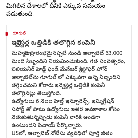
మిగిలిన దేశాలలో దీనికి ఎక్కువ సమయం
గూగుల్
ఇన్వెస్టర్ల ఒత్తిడికి తలొగ్గిన కంపెనీ
మహమ్మారి ప్రారంభమైనప్పటి నుండి ఆల్ఫాబెట్ 63,000
మంది సిబ్బందిని నియమించుకుంది. గత సంవత్సరం,
బిలియనీర్ హెడ్జ్ ఫండ్ మేనేజర్ క్రిస్టోఫర్ హోన్
ఆల్ఫాబెట్‌ను గూగుల్ లో ఎక్కువగా ఉన్న సిబ్బందిని
తగ్గించమని కోరారు.ఇన్వెస్టర్ల ఒత్తిడికి కంపెనీ
తలొగ్గినట్లు తెలుస్తోంది.
ఉద్యోగులు 6 నెలల హెల్త్ ఇన్సూరెన్స్, ఇమ్మిగ్రేషన్
సపోర్ట్ తో పాటు ఉద్యోగులు ఇతర అవకాశాల కోసం
వెతుకుతున్నప్పుడు కంపెనీ వారికి అండగా
ఉంటుందని పిచాయ్ పేర్కొన్నారు.
USలో, ఆల్ఫాబెట్ నోటీసు వ్యవధిలో పూర్తి జీతం