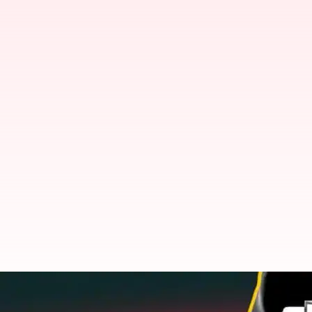
ఉద్యోగ కోతలు మొదలుపెట్టిన మరో కంపె