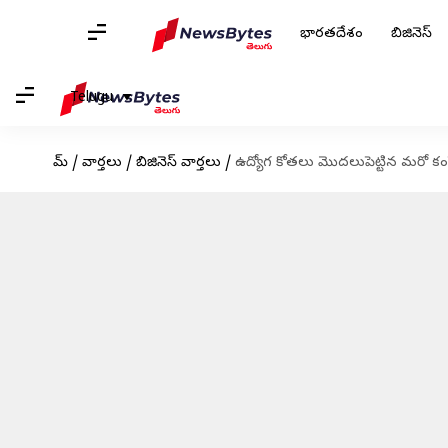
భారతదేశం
బిజినెస్
Telugu
హోమ్
/
వార్తలు
/
బిజినెస్ వార్తలు
/
ఉద్యోగ కోతలు మొదలుపెట్టిన మరో కం