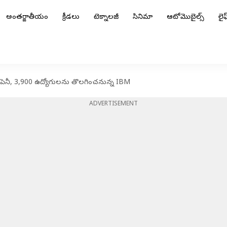
అంతర్జాతీయం
క్రీడలు
టెక్నాలజీ
సినిమా
ఆటోమొబైల్స్
లైఫ్
పెనీ, 3,900 ఉద్యోగులను తొలగించనున్న IBM
ADVERTISEMENT