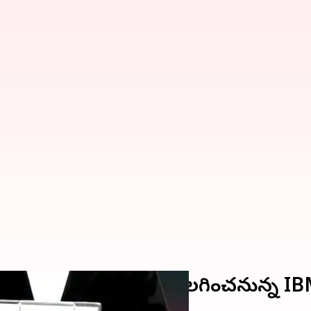
నీ, 3,900 ఉద్యోగులను తొలగించనున్న I