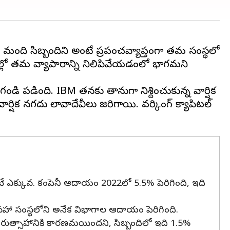
00 మంది సిబ్బందిని అంటే ప్రపంచవ్యాప్తంగా తమ సంస్థలో
ల్లో తమ వ్యాపారాన్ని నిలిపివేయడంలో భాగమని
డింది. IBM తనకు తానుగా నిర్దేశించుకున్న వార్షిక
వార్షిక నగదు లావాదేవీలు జరిగాయి. వర్కింగ్ క్యాపిటల్
టే ఎక్కువ. కంపెనీ ఆదాయం 2022లో 5.5% పెరిగింది, ఇది
ో సహా సంస్థలోని అనేక విభాగాల ఆదాయం పెరిగింది.
 నిరుత్సాహానికి కారణమయిందని, సిబ్బందిలో ఇది 1.5%