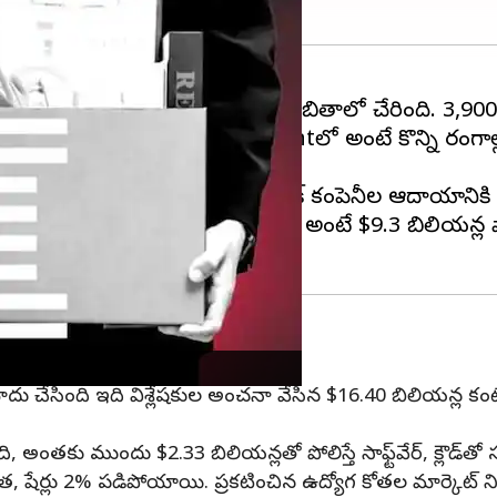
్యోగులను తొలగించే
టెక్ దిగ్గజాల జాబితాలో చేరింది. 3,9
ి. ఈ తొలగింపులు asset divestmentలో అంటే కొన్ని రంగా
సింది.
్గించుకోవడం ఇటువంటి టెక్ కంపెనీల ఆదాయానికి గండి ప
న $10 బిలియన్ల లక్ష్యం కంటే తక్కువగా అంటే $9.3 బిలియన్ల 
 తర్వాత, షేర్లు 2% పడిపోయాయి
దు చేసింది ఇది విశ్లేషకుల అంచనా వేసిన $16.40 బిలియన్ల కం
ంతకు ముందు $2.33 బిలియన్లతో పోలిస్తే సాఫ్ట్‌వేర్, క్లౌడ్‌త
్వాత, షేర్లు 2% పడిపోయాయి. ప్రకటించిన ఉద్యోగ కోతల మార్కెట్