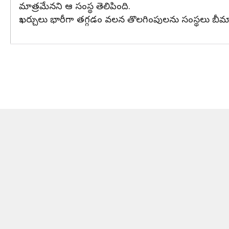
మాత్రమేనని ఆ సంస్థ తెలిపింది.
ఖర్చులు భారీగా తగ్గడం వలన తొలగింపులను సంస్థలు బీ