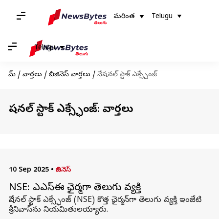
మరింత
Telugu
Telugu
హోమ్
/
వార్తలు
/
బిజినెస్ వార్తలు
/
నేషనల్ స్టాక్ ఎక్స్ఛేంజ్
నేషనల్ స్టాక్ ఎక్స్ఛేంజ్: వార్తలు
10 Sep 2025
•
బిజినెస్
NSE: ఎన్‌ఎస్‌ఈ ఛైర్మన్‌గా తెలుగు వ్యక్తి
నేషనల్‌ స్టాక్‌ ఎక్స్ఛేంజ్‌ (NSE) కొత్త ఛైర్మన్‌గా తెలుగు వ్యక్తి ఇంజేటి
శ్రీనివాస్‌ను నియమితులయ్యారు.