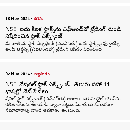
18 Nov 2024
•
బిజినెస్
NSE: ఐదు కీలక స్టాక్స్‌ను ఎఫ్‌అండ్‌వో ట్రేడింగ్‌ నుండి
నిషేదించిన స్టాక్‌ ఎక్స్చేంజ్
నేడు జాతీయ స్టాక్ ఎక్స్‌ఛేంజ్‌ (ఎన్‌ఎస్‌ఈ) ఐదు స్టాక్స్‌పై ఫ్యూచర్స్‌
అండ్‌ ఆప్షన్స్‌ (ఎఫ్‌అండ్‌వో) ట్రేడింగ్‌ నిషేధం విధించింది.
02 Nov 2024
•
వ్యాపారం
NSE: నేషనల్ స్టాక్ ఎక్స్ఛేంజ్.. తెలుగు సహా 11
భాషల్లో వెబ్ సేవలు
నేషనల్‌ స్టాక్‌ ఎక్స్ఛేంజ్‌ (ఎన్‌ఎస్‌ఈ) తాజాగా ఒక మొబైల్‌ యాప్‌ను
రిలీజ్ చేసింది. ఈ యాప్ ద్వారా పెట్టుబడిదారులు సులభంగా
సమాచారాన్ని పొందే అవకాశం ఉంటుంది.