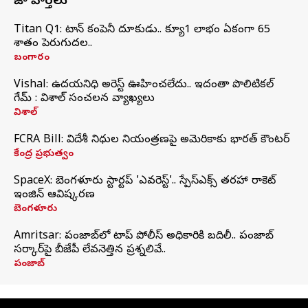
తాజా వార్తలు
Titan Q1: టైటాన్ కంపెనీ దూకుడు.. క్యూ1 లాభం ఏకంగా 65
శాతం పెరుగుదల..
బంగారం
Vishal: ఉదయనిధి అరెస్ట్‌ ఊహించలేదు.. ఇదంతా పొలిటికల్
గేమ్ : విశాల్ సంచలన వ్యాఖ్యలు
విశాల్
FCRA Bill: విదేశీ నిధుల నియంత్రణపై అమెరికాకు భారత్‌ కౌంటర్
కేంద్ర ప్రభుత్వం
SpaceX: బెంగళూరు స్టార్టప్‌ 'ఎవరెస్ట్'.. స్పేస్‌ఎక్స్ తరహా రాకెట్‌
ఇంజిన్‌ ఆవిష్కరణ
బెంగళూరు
Amritsar: పంజాబ్‌లో టాప్ పోలీస్ అధికారికి బదిలీ.. పంజాబ్
సర్కార్‌పై బీజేపీ లేవనెత్తిన ప్రశ్నలివే..
పంజాబ్