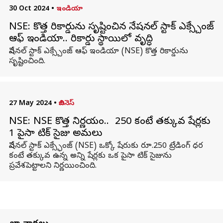
30 Oct 2024
•
ఇండియా
NSE: కొత్త రికార్డును సృష్టించిన నేషనల్ స్టాక్ ఎక్స్చేంజ్
ఆఫ్ ఇండియా.. రికార్డు స్థాయిలో వృద్ధి
నేషనల్ స్టాక్ ఎక్స్చేంజ్ ఆఫ్ ఇండియా (NSE) కొత్త రికార్డును
సృష్టించింది.
27 May 2024
•
బిజినెస్
NSE: NSE కొత్త నిర్ణయం.. ₹ 250 కంటే తక్కువ షేర్లకు
1 పైసా టిక్ సైజు అమలు
నేషనల్ స్టాక్ ఎక్స్ఛేంజ్ (NSE) ఒక్కో షేరుకు రూ.250 ట్రేడింగ్ ధర
కంటే తక్కువ ఉన్న అన్ని షేర్లకు ఒక పైసా టిక్ సైజును
ప్రవేశపెట్టాలని నిర్ణయించింది.