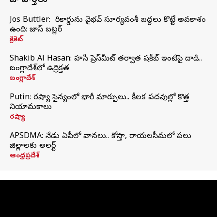
తాజా వార్తలు
Jos Buttler: నా రికార్డును వైభవ్ సూర్యవంశీ బద్దలు కొట్టే అవకాశం
ఉంది: జాస్ బట్లర్
క్రికెట్
Shakib Al Hasan: హసీనా ప్రెస్‌మీట్‌ తర్వాత షకీబ్‌ ఇంటిపై దాడి..
బంగ్లాదేశ్‌లో ఉద్రిక్తత
బంగ్లాదేశ్
Putin: రష్యా సైన్యంలో భారీ మార్పులు.. కీలక పదవుల్లో కొత్త
నియామకాలు
రష్యా
APSDMA: నేడు ఏపీలో వానలు.. కోస్తా, రాయలసీమలో పలు
జిల్లాలకు అలర్ట్
ఆంధ్రప్రదేశ్