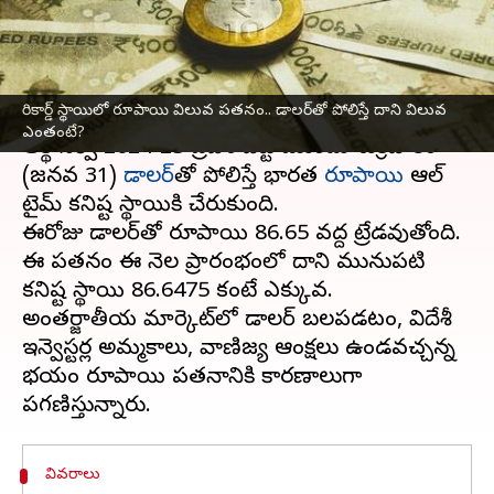
ఎంతంటే?
వ్రాసిన వారు
Jan 31, 2025
01:15 pm
Sirish Praharaju
ఈ వార్తాకథనం ఏంటి
రికార్డ్‌ స్థాయిలో రూపాయి విలువ పతనం.. డాలర్‌తో పోలిస్తే దాని విలువ
ఎంతంటే?
ఆర్థిక సర్వే 2024-25 ప్రవేశ పెట్టె ముందు శుక్రవారం
(జనవరి 31)
డాలర్‌
తో పోలిస్తే భారత
రూపాయి
ఆల్
టైమ్ కనిష్ట స్థాయికి చేరుకుంది.
ఈరోజు డాలర్‌తో రూపాయి 86.65 వద్ద ట్రేడవుతోంది.
ఈ పతనం ఈ నెల ప్రారంభంలో దాని మునుపటి
కనిష్ట స్థాయి 86.6475 కంటే ఎక్కువ.
అంతర్జాతీయ మార్కెట్‌లో డాలర్‌ బలపడటం, విదేశీ
ఇన్వెస్టర్ల అమ్మకాలు, వాణిజ్య ఆంక్షలు ఉండవచ్చన్న
భయం రూపాయి పతనానికి కారణాలుగా
వివరాలు