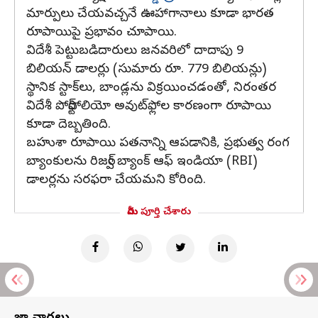
మార్పులు చేయవచ్చనే ఊహాగానాలు కూడా భారత
రూపాయిపై ప్రభావం చూపాయి.
విదేశీ పెట్టుబడిదారులు జనవరిలో దాదాపు 9
బిలియన్ డాలర్లు (సుమారు రూ. 779 బిలియన్లు)
స్థానిక స్టాక్‌లు, బాండ్లను విక్రయించడంతో, నిరంతర
విదేశీ పోర్ట్‌ఫోలియో అవుట్‌ఫ్లోల కారణంగా రూపాయి
కూడా దెబ్బతింది.
బహుశా రూపాయి పతనాన్ని ఆపడానికి, ప్రభుత్వ రంగ
బ్యాంకులను రిజర్వ్ బ్యాంక్ ఆఫ్ ఇండియా (RBI)
డాలర్లను సరఫరా చేయమని కోరింది.
మీరు పూర్తి చేశారు