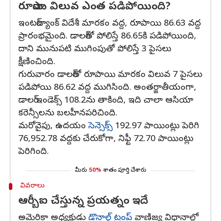
రూపాయి విలువ ఎంత పడిపోయింది?
ఇంటర్‌బ్యాంక్ విదేశీ మారకం వద్ద, రూపాయి 86.63 వద్ద
ప్రారంభమైంది. డాలర్‌తో పోలిస్తే 86.65కి పడిపోయింది,
దాని మునుపటి ముగింపుతో పోలిస్తే 3 పైసలు
క్షీణించింది.
గురువారం డాలర్‌తో రూపాయి మారకం విలువ 7 పైసలు
పడిపోయి 86.62 వద్ద ముగిసింది. అంతర్జాతీయంగా,
డాలర్ ఇండెక్స్ 108.2ను తాకింది, ఇది చాలా ఆసియా
కరెన్సీలను బలహీనపరిచింది.
మరోవైపు, ఉదయం
సెన్సెక్స్
192.97 పాయింట్లు పెరిగి
76,952.78 వద్దకు చేరుకోగా, నిఫ్టీ 72.70 పాయింట్లు
పెరిగింది.
మీరు
50%
శాతం పూర్తి చేశారు
వివరాలు
ఆర్బీఐ చేస్తున్న ప్రయత్నం ఇదే
అమెరికా అధ్యక్షుడు
డొనాల్డ్ ట్రంప్
వాణిజ్య విధానాల్లో