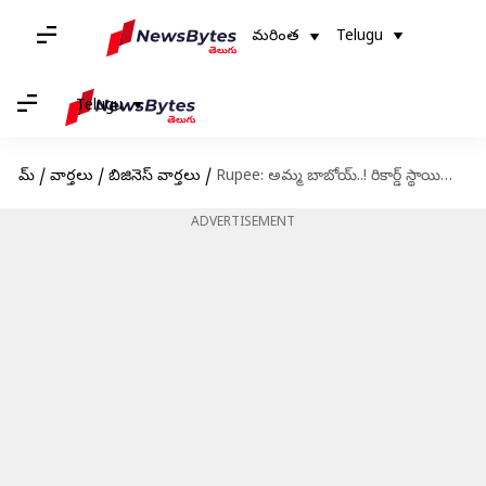
మరింత
Telugu
Telugu
హోమ్
/
వార్తలు
/
బిజినెస్ వార్తలు
/
Rupee: అమ్మ బాబోయ్..! రికార్డ్‌ స్థాయిలో రూపాయి విలువ పతనం.. డాలర్‌తో పోలిస్తే దాని విలువ ఎంతంటే?
ADVERTISEMENT