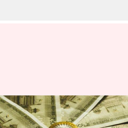
Rupee: అమ్మ బాబోయ్..! రికార్డ్‌
స్థాయిలో రూపాయి విలువ పతనం..
డాలర్‌తో పోలిస్తే దాని విలువ