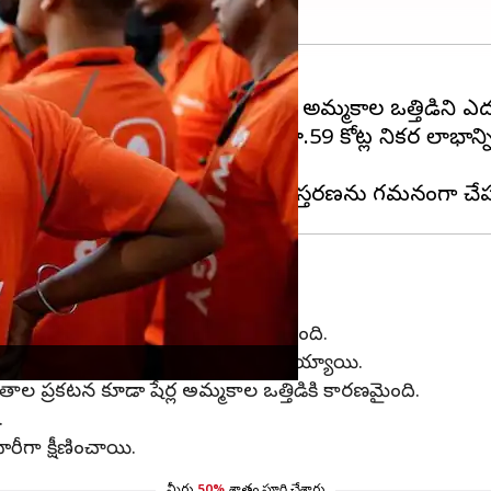
ఫలితాల నేపథ్యంలో జొమాటో షేర్లు అమ్మకాల ఒత్తిడిని ఎదుర్క
ో తమ మూడో త్రైమాసిక ఫలితాల్లో రూ.59 కోట్ల నికర లాభాన్ని
్షీణతను నమోదుచేసింది.
ంలో నష్టాలు నమోదవగలవని జొమాటో తెలిపింది.
ంచడంతో జొమాటో షేర్లు 11శాతం పతనమయ్యాయి.
ితాల ప్రకటన కూడా షేర్ల అమ్మకాల ఒత్తిడికి కారణమైంది.
.
ారీగా క్షీణించాయి.