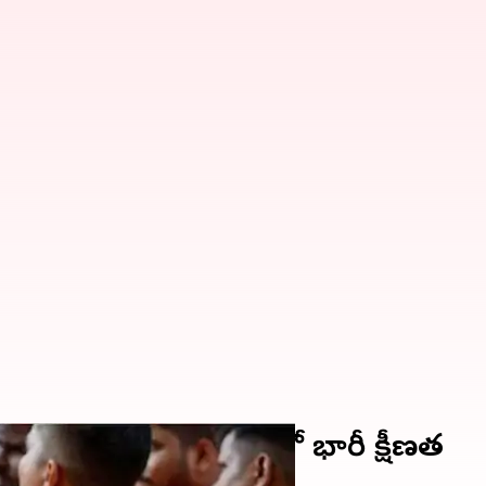
 పతనం.. స్విగ్గీ షేర్లలో భారీ క్షీణత