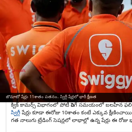
వ్రాసిన వారు
Jan 21, 2025
01:23 pm
Jayachandra Akuri
ఈ వార్తాకథనం ఏంటి
జొమాటో
, స్విగ్గీ షేర్లు మంగళవారం భారీగా పతనమయ్యాయి. 
రెండు కంపెనీల షేర్లు నష్టాల్లో ట్రేడవుతున్నాయి. జొమాట
కానీ గతేడాది ఇదే త్రైమాసికం గానూ 57.2% లాభంలో క
Details
స్విగ్గీ షేర్లు 10శాతం క్షీణత
పెరిగిన పెట్టుబడులు, స్టోర్‌ విస్తరణ కారణంగా సమీప కాల
ఫలితాల తరువాత, బ్రోకరేజీ సంస్థలు అంచనాలను తగ్గి
జొమాటో షేర్లు 11శాతం పతనం.. స్విగ్గీ షేర్లలో భారీ క్షీణత
క్విక్‌ కామర్స్‌ విభాగంలో పోటీ పెరిగే సమయంలో బలహీన ఫల
స్విగ్గీ
షేర్లు కూడా ఈరోజు 10శాతం కంటే ఎక్కువ క్షీణించాయి
గత నాలుగు ట్రేడింగ్‌ సెషన్లలో లాభాల్లో ఉన్న షేర్లు ఈ రోజు భ