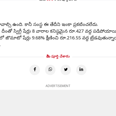
మీరు
50%
శాతం పూర్తి చేశారు
వాల్సి ఉంది. కానీ సంస్థ ఈ తేదీని ఇంకా ప్రకటించలేదు.
దీంతో స్విగ్గీ షేర్లు 8 వారాల కనిష్ఠమైన రూ.427 వద్ద పడిపోయాయ
ాటో షేర్లు 9.68% క్షీణించి రూ.216.55 వద్ద ట్రేడవుతున్నా
.
మీరు పూర్తి చేశారు
ADVERTISEMENT