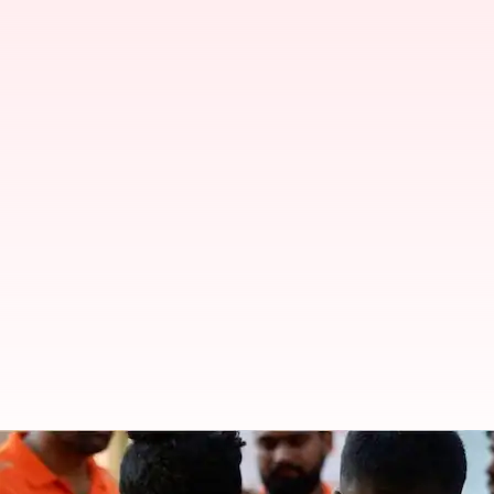
Zomato -Swiggy: జొమాటో షేర్లు 11శాతం