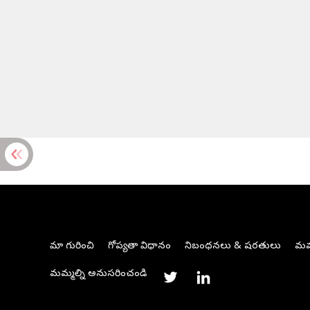
మా గురించి
గోప్యతా విధానం
నిబంధనలు & షరతులు
మమ్
మమ్మల్ని అనుసరించండి