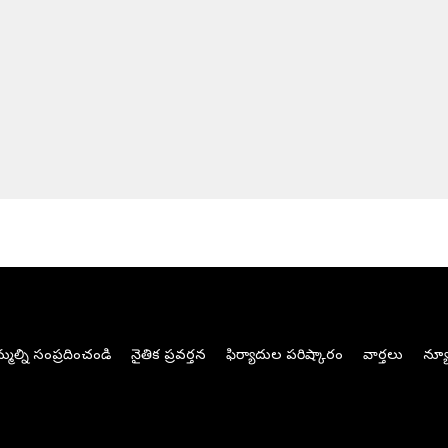
మల్ని సంప్రదించండి
నైతిక ప్రవర్తన
ఫిర్యాదుల పరిష్కారం
వార్తలు
న్యూ