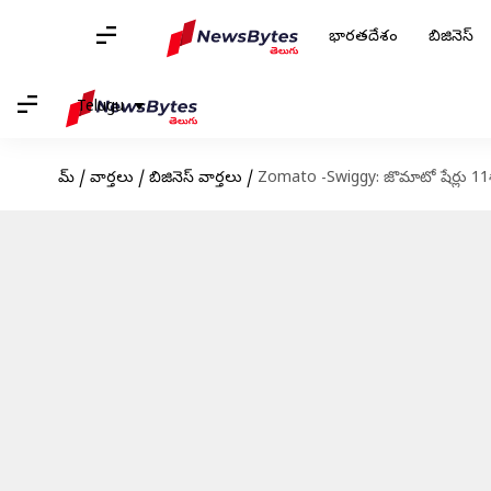
భారతదేశం
బిజినెస్
Telugu
హోమ్
/
వార్తలు
/
బిజినెస్ వార్తలు
/
Zomato -Swiggy: జొమాటో షేర్లు 11శాతం