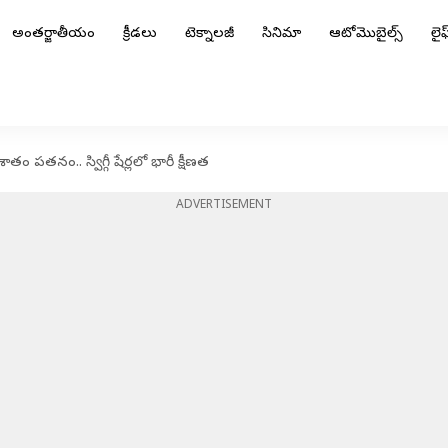
అంతర్జాతీయం
క్రీడలు
టెక్నాలజీ
సినిమా
ఆటోమొబైల్స్
లైఫ్
 పతనం.. స్విగ్గీ షేర్లలో భారీ క్షీణత
ADVERTISEMENT