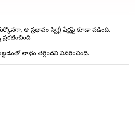
ొనగా, ఆ ప్రభావం స్విగ్గీ షేర్లపై కూడా పడింది.
 ప్రకటించింది.