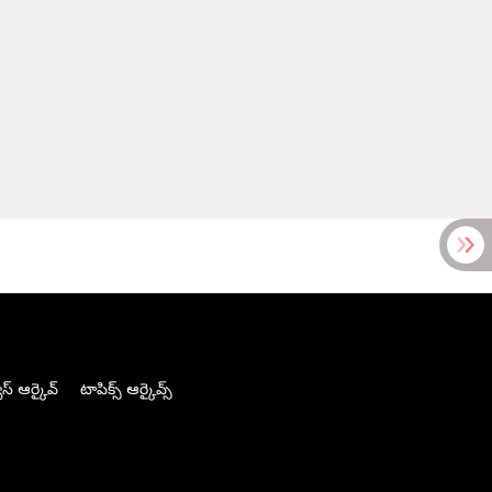
స్ ఆర్కైవ్
టాపిక్స్ ఆర్కైవ్స్