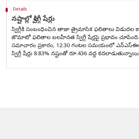
Details
నష్టాల్లో స్విగ్గీ షేర్లు
స్విగ్గీకి సంబంధించిన తాజా త్రైమాసిక ఫలితాలు విడుదల కా
జొమాటో ఫలితాల బలహీనత స్విగ్గీ షేర్లపై ప్రభావం చూపింది. 
సమాచారం ప్రకారం, 12:30 గంటల సమయంలో ఎన్‌ఎస్‌ఈలో జొమ
స్విగ్గీ షేర్లు 8.83% నష్టంతో రూ.436 వద్ద కదలాడుతున్నాయి