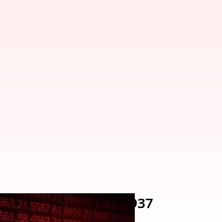
ట్ సూచీలు.. నిఫ్టీ @ 24,937