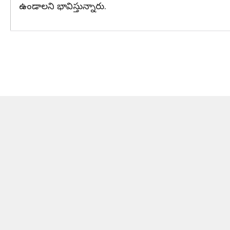
ఉండాలని భావిస్తున్నారు.