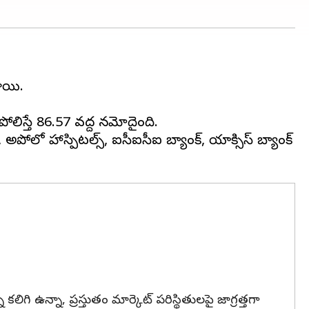
టాయి.
ిస్తే 86.57 వద్ద నమోదైంది.
్‌, అపోలో హాస్పిటల్స్‌, ఐసీఐసీఐ బ్యాంక్‌, యాక్సిస్ బ్యాంక్
గి ఉన్నా, ప్రస్తుతం మార్కెట్ పరిస్థితులపై జాగ్రత్తగా