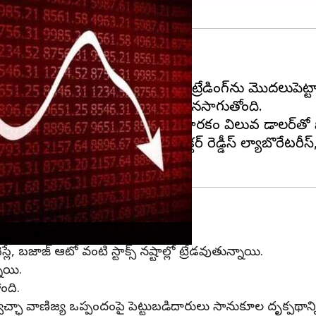
రంభించాయి.
్య, భారత మార్కెట్లు నెగటివ్‌గా ట్రేడింగ్‌ను మొదలుపెట్
్లు పడిపోయి 81,818 స్థాయిలో కొనసాగుతోంది.
ేడవుతోంది. ఈ సమయంలో రూపాయి మారకం విలువ డాలర్‌తో పోల
టిలో ఎస్‌బీఐ లైఫ్ ఇన్సూరెన్స్‌, డాక్టర్ రెడ్డీస్ ల్యాబొరేటరీస
 నెస్లే, బజాజ్ ఆటో వంటి స్టాక్స్ నష్టాల్లో ట్రేడవుతున్నాయి.
ాయి.
ోంది.
్ఛా వాణిజ్య ఒప్పందంపై పెట్టుబడిదారులు సానుకూల దృక్పథాన్ని కలి