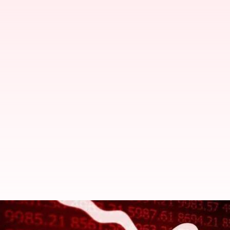
Stock Market : నష్టాల్లో దేశీయ మార్కె