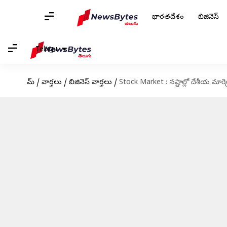
భారతదేశం
బిజినెస్
Telugu
హోమ్
/
వార్తలు
/
బిజినెస్ వార్తలు
/
Stock Market : నష్టాల్లో దేశీయ మార్క