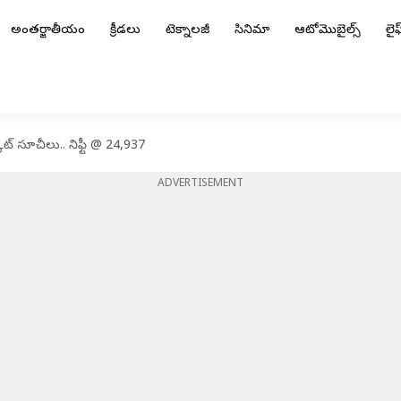
అంతర్జాతీయం
క్రీడలు
టెక్నాలజీ
సినిమా
ఆటోమొబైల్స్
లైఫ్
ెట్ సూచీలు.. నిఫ్టీ @ 24,937
ADVERTISEMENT