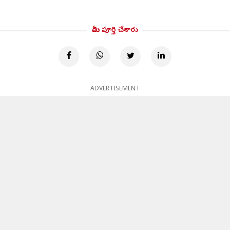
మీరు పూర్తి చేశారు
ADVERTISEMENT