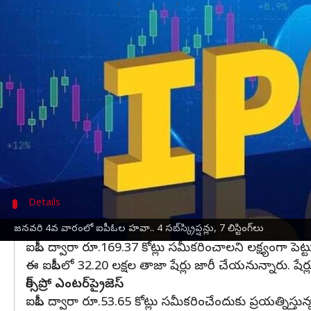
వ్రాసిన వారు
Jan 18, 2025
11:30 am
Jayachandra Akuri
ఈ వార్తాకథనం ఏంటి
జనవరి నాలుగో వారంలో
ఐపీఓ
ల దూకుడు కొనసాగనుంది
మార్కెట్ నుండి నిధులు సమీకరించేందుకు డెంటా వాటర్
దలాల్‌ స్ట్రీట్‌లో తమ షేర్లను లిస్ట్ చేయనున్నాయి.
డెంటా వాటర్ అండ్ ఇన్‌ఫ్రా సొల్యూషన్స్‌ మెయిన్ బోర్డ్‌ 
ఐపీఓ ద్వారా రూ.220.50 కోట్ల నిధులు సమీకరించాలని లక్ష
Details
క్యాపిటల్‌ నంబర్స్‌ ఇన్ఫోటెక్‌
జనవరి 4వ వారంలో ఐపీఓల హవా.. 4 సబ్‌స్క్రిప్షన్లు, 7 లిస్టింగ్‌లు
ఐపీఓ ద్వారా రూ.169.37 కోట్లు సమీకరించాలని లక్ష్యంగా పెట్
ఈ ఐపీఓలో 32.20 లక్షల తాజా షేర్లు జారీ చేయనున్నారు. షేర్లు
రెక్స్‌ప్రో ఎంటర్‌ప్రైజెస్
ఐపీఓ ద్వారా రూ.53.65 కోట్లు సమీకరించేందుకు ప్రయత్నిస్తున్న