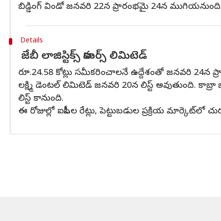
బిడ్డింగ్‌ విండో జనవరి 22న ప్రారంభమై 24న ముగియనుంది. 
Details
జేబీ లాజిస్టిక్స్‌ కామర్స్‌ లిమిటెడ్‌
రూ.24.58 కోట్లు సమీకరించాలనే ఉద్దేశంతో జనవరి 24న ప్రార
లక్ష్మి డెంటల్‌ లిమిటెడ్‌ జనవరి 20న లిస్ట్‌ అవుతుంది. కాబ్రా 
లిస్ట్ కానుంది.
ఈ రోజుల్లో ఐపీఓల రేట్లు, పెట్టుబడుల ప్రక్రియ మార్కెట్‌లో చ