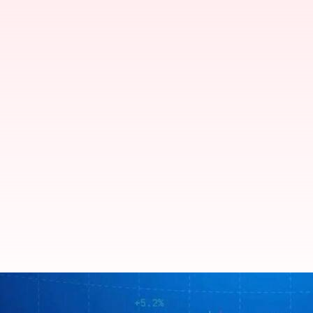
Upcoming IPOs: జనవరి 4వ వారంలో ఐపీఓ