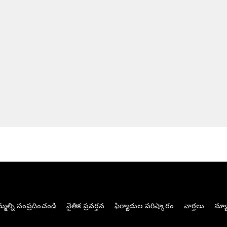
మల్ని సంప్రదించండి
నైతిక ప్రవర్తన
ఫిర్యాదుల పరిష్కారం
వార్తలు
న్యూ