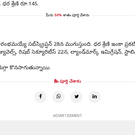
ధర శ్రేణి రూ.145.
మీరు
50%
శాతం పూర్తి చేశారు
ంభమయ్యే సబ్‌స్క్రిప్షన్ 28న ముగుస్తుంది. ధర శ్రేణి ఇంకా ప్రక
జ్యువెల్స్‌, రిషబ్ సెక్యూరిటీస్‌ 22న, ల్యాండ్‌మార్క్ ఇమిగ్రేషన్‌, స్
ురుగ్గా కొనసాగుతున్నాయి.
మీరు పూర్తి చేశారు
ADVERTISEMENT