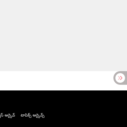
స్ ఆర్కైవ్
టాపిక్స్ ఆర్కైవ్స్