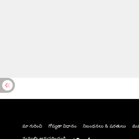
మా గురించి
గోప్యతా విధానం
నిబంధనలు & షరతులు
మమ్