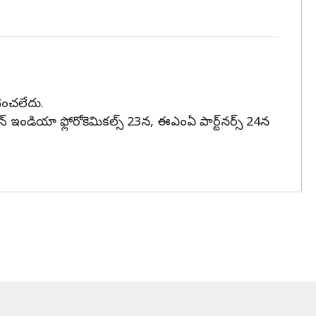
టించలేదు.
టాలిన్‌ ఇండియా ఫ్లోరోకెమికల్స్‌ 23న, ఈఎంఏ పార్ట్‌నర్స్ 24న