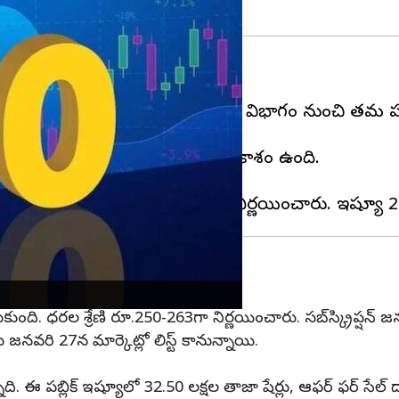
.
‌తో పాటు మూడు సంస్థలు ఎస్‌ఎంఈ విభాగం నుంచి తమ పబ్లి
నుంచి తొలి పబ్లిక్‌ ఇష్యూ చేపట్టే అవకాశం ఉంది.
్యంగా పెట్టుకుంది.
టుకుంది. ధరల శ్రేణి రూ.250-263గా నిర్ణయించారు. సబ్‌స్క్రిప్షన
 జనవరి 27న మార్కెట్లో లిస్ట్‌ కానున్నాయి.
ది. ఈ పబ్లిక్‌ ఇష్యూలో 32.50 లక్షల తాజా షేర్లు, ఆఫర్‌ ఫర్‌ సేల్‌ 