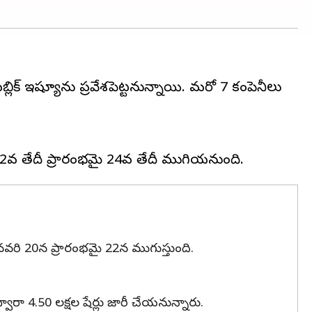
క్‌ ఇష్యూను ప్రవేశపెట్టనున్నాయి. మరో 7 కంపెనీలు
్ జనవరి 20న ప్రారంభమై 22న ముగుస్తుంది.
ద్వారా 4.50 లక్షల షేర్లు జారీ చేయనున్నారు.