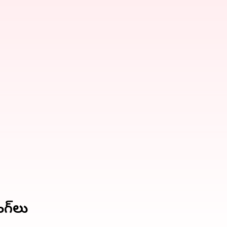
గ్‌లు