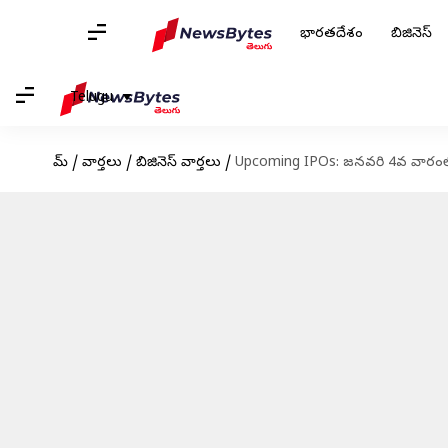
భారతదేశం
బిజినెస్
Telugu
హోమ్
/
వార్తలు
/
బిజినెస్ వార్తలు
/
Upcoming IPOs: జనవరి 4వ వారంలో ఐపీఓ