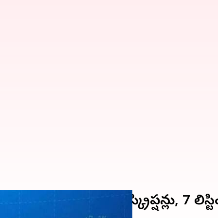
ల హవా.. 4 సబ్‌స్క్రిప్షన్లు, 7 లిస్టిం