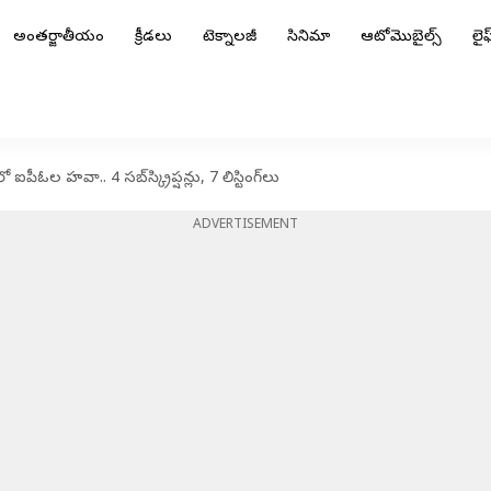
అంతర్జాతీయం
క్రీడలు
టెక్నాలజీ
సినిమా
ఆటోమొబైల్స్
లైఫ్
ల హవా.. 4 సబ్‌స్క్రిప్షన్లు, 7 లిస్టింగ్‌లు
ADVERTISEMENT