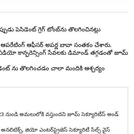
 ప్రెసిడెంట్ గ్రెగ్ టోంబ్‌ను తొలగించినట్లు
ఫ్ ఆపరేటింగ్ ఆఫీసర్ అపర్ణ బావా సంతకం చేశారు.
 వీడియో కాన్ఫరెన్సింగ్ సేవలకు డిమాండ్ తగ్గడంతో జూమ్
సిడెంట్ ను తొలగించడం చాలా మందికి ఆశ్చర్యం
 3, 2023 నుండి అమలులోకి వస్తుందని జూమ్ సెక్యూరిటీస్ అండ్
లిటిక్స్, జియో ఎంటర్‌ప్రైజెస్ సెక్యూరిటీ సేల్స్ వైస్