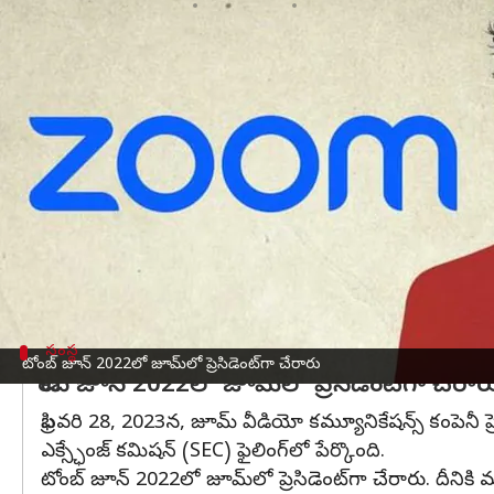
వ్రాసిన వారు
Mar 06, 2023
08:52 pm
Nishkala Sathivada
ఈ వార్తాకథనం ఏంటి
ప్రముఖ వీడియో కాన్ఫరెన్సింగ్ ప్లాట్‌ఫారమ్
జూమ్
ఒక నెల
సమాచారం.
రెగ్యులేటరీ ఫైలింగ్ ప్రకారం, ఎటువంటి కారణం లేకుండా
ఖర్చు తగ్గించే చర్యల్లో భాగంగా కంపెనీ తన ఎగ్జిక్యూ
కూడా ఉద్యోగుల తొలగింపులు ప్రారంభించింది.
మందగమనం ఉన్నప్పటికీ కంపెనీ నాల్గవ త్రైమాసిక EPS, 
సంస్థ
టోంబ్ జూన్ 2022లో జూమ్‌లో ప్రెసిడెంట్‌గా చేరారు
టోంబ్ జూన్ 2022లో జూమ్‌లో ప్రెసిడెంట్‌గా చేరార
ఫిబ్రవరి 28, 2023న, జూమ్ వీడియో కమ్యూనికేషన్స్ కంపెనీ ప్ర
ఎక్స్ఛేంజ్ కమిషన్ (SEC) ఫైలింగ్‌లో పేర్కొంది.
టోంబ్ జూన్ 2022లో జూమ్‌లో ప్రెసిడెంట్‌గా చేరారు. దీనికి మ