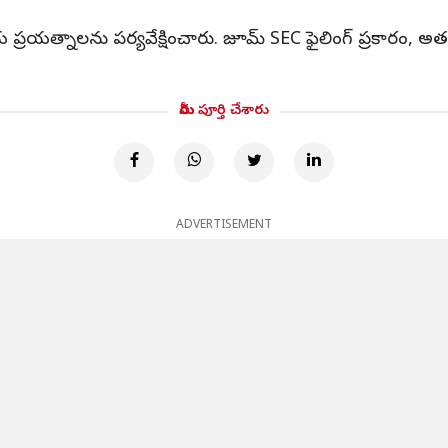
రయత్నాలను పర్యవేక్షించారు. జూమ్ SEC ఫైలింగ్ ప్రకారం, అ
మీరు పూర్తి చేశారు
ADVERTISEMENT