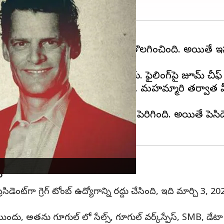
 క్రితం సిబ్బందిలో 15% మందిని తొలగించింది. అయితే ఇప్పుడు
 అతన్ని ఉద్యోగం నుండి తొలగించారు. ఫైలింగ్‌పై జూమ్ చీ
టివ్‌ల మూల వేతనాన్నికూడా తగ్గించింది. మహమ్మారి తర్వాత
రాబడి విశ్లేషకుల అంచనాల కన్నా పెరిగింది. అయితే ప్రె
ు
ెసిడెంట్‌గా గ్రెగ్ టోంబ్ ఉద్యోగాన్ని రద్దు చేసింది, ఇది మార్చి
ుందు, అతను గూగుల్ లో సేల్స్, గూగుల్ వర్క్‌స్పేస్, SMB, డేటా అన