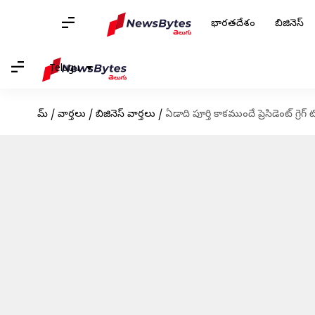
భారతదేశం
బిజినెస్
Telugu
హోమ్
/
వార్తలు
/
బిజినెస్ వార్తలు
/
ఏడాది పూర్తి కాకముందే ప్రెసిడెంట్ గ్రె