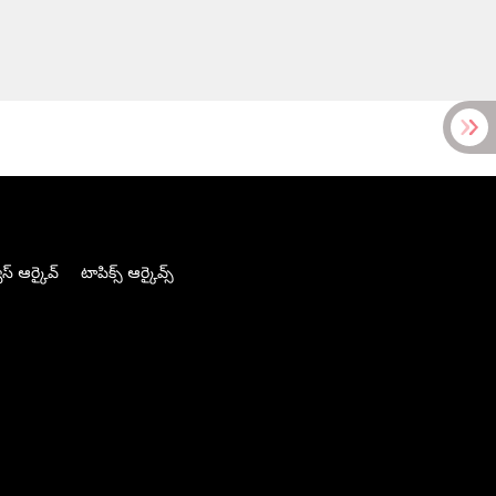
స్ ఆర్కైవ్
టాపిక్స్ ఆర్కైవ్స్