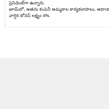
ప్రెసిడెంట్‌గా ఉన్నారు.
జూమ్‌లో, అతను కంపెనీ అమ్మకాల కార్యకలాపాలు, ఆదాయ ప్
వార్షిక బోనస్ లక్ష్యం 8%.