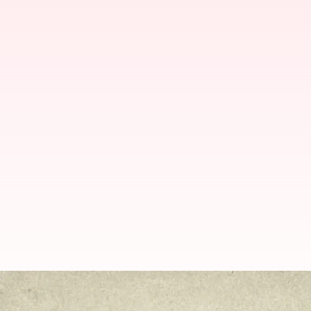
ఏడాది పూర్తి కాకముందే ప్రెసిడెంట్ గ్రెగ