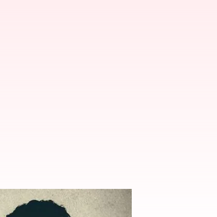
్ టోంబ్‌ను తొలగించిన జూమ్