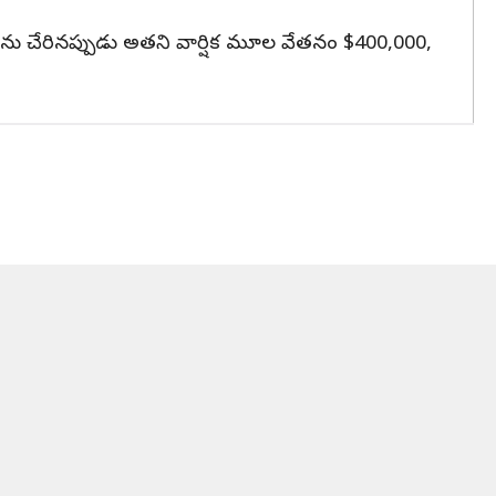
తను చేరినప్పుడు అతని వార్షిక మూల వేతనం $400,000,