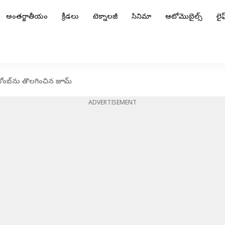
అంతర్జాతీయం
క్రీడలు
టెక్నాలజీ
సినిమా
ఆటోమొబైల్స్
లైఫ్
గ్ టోంబ్‌ను తొలగించిన జూమ్
ADVERTISEMENT