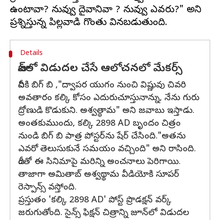
ఉంటావా? నువ్వు దైవానివా ? నువ్వు ఎవరు?" అని
Details
జూన్‌లో విడుదల చేసే ఆలోచనలో మేకర్స్‌
దీనికి బిగ్ బి ,"ద్వాపర యుగం నుంచి విష్ణువు చివరి
అవతారం కల్కి కోసం ఎదురుచూస్తునాన్ను, నేను గురు
ద్రోణుడి కొడుకుని. అశ్వత్థామ" అని జవాబు ఇస్తాడు.
అంతకుముందు, కల్కి 2898 AD బృందం చిత్రం
నుండి బిగ్ బి పాత్ర పోస్టర్‌ను షేర్ చేసింది."అతను
ఎవరో తెలుసుకునే సమయం వచ్చింది" అని రాసింది.
దీంతో ఈ సినిమాపై మరిన్ని అంచనాలు పెరిగాయి.
తాజాగా అమితాబ్‌ అశ్వథ్థామ వీడియోకి సూపర్‌
రెస్పాన్స్‌ వస్తోంది.
ప్రస్తుతం 'కల్కి 2898 AD' పోస్ట్ ప్రొడక్షన్ వర్క్
జరుగుతోంది. సైన్స్ ఫిక్షన్ చిత్రాన్ని జూన్‌లో విడుదల