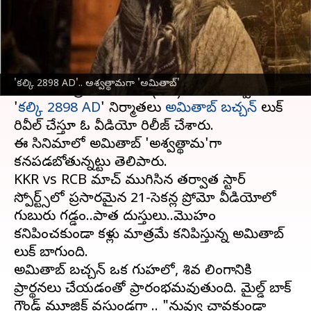
వ్రాసిన వారు
Apr 22, 2024
10:01 am
Sirish Praharaju
ఈ వార్తాకథనం ఏంటి
KKR, RCB మధ్య ఆదివారం ఉత్కంఠభరితమైన
'కల్కి 2898 AD'.. అశ్వత్థామగా 'అమితాబ్‌'
ఇండియన్ ప్రీమియర్ లీగ్ (IPL) మ్యాచ్ తర్వాత,
'
కల్కి 2898 AD
' నిర్మాతలు
అమితాబ్ బచ్చన్
లుక్
రివీల్ చేస్తూ ఓ వీడియో రిలీజ్ చేశారు.
ఈ సినిమాలో అమితాబ్ 'అశ్వత్థామ'గా
కనపడబోతున్నట్టు తెలిపారు.
KKR vs RCB మ్యాచ్ ముగిసిన తర్వాత స్టార్
స్పోర్ట్స్‌లో ప్రసారమైన 21-సెకన్ల ప్రోమో వీడియోలో
గుబురు గడ్డం..పాత దుస్తులు..మొహం
కనిపించకుండా కళ్లు మాత్రమే కనిపిస్తున్న అమితాబ్‌
లుక్‌ బాగుంది.
అమితాబ్ బచ్చన్ ఒక గుహలో, శివ లింగానికి
ప్రార్థనలు చేయడంతో ప్రారంభమవుతుంది. మైల్డ్ బ్యాక్
గ్రౌండ్ మ్యూజిక్ వస్తుండగా .. "నువ్వు చావకుండా