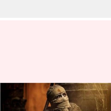
Amitabh Kalki Glimpse : 'కల్కి
2898 AD'.. అశ్వత్థామగా
'అమితాబ్‌'