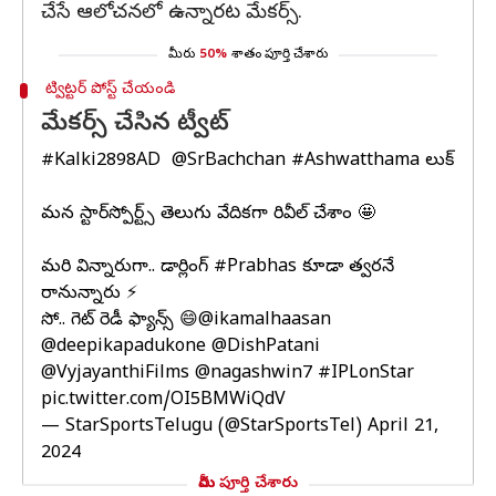
చేసే ఆలోచనలో ఉన్నారట మేకర్స్‌.
మీరు
50%
శాతం పూర్తి చేశారు
ట్విట్టర్ పోస్ట్ చేయండి
మేకర్స్ చేసిన ట్వీట్
#Kalki2898AD
లో
@SrBachchan
#Ashwatthama
లుక్
మన స్టార్‌స్పోర్ట్స్ తెలుగు వేదికగా రివీల్ చేశాం 🤩
మరి విన్నారుగా.. డార్లింగ్
#Prabhas
కూడా త్వరలోనే
రానున్నారు ⚡
సో.. గెట్ రెడీ ఫ్యాన్స్ 😄
@ikamalhaasan
@deepikapadukone
@DishPatani
@VyjayanthiFilms
@nagashwin7
#IPLonStar
pic.twitter.com/OI5BMWiQdV
— StarSportsTelugu (@StarSportsTel)
April 21,
2024
మీరు పూర్తి చేశారు