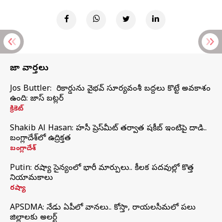
తాజా వార్తలు
Jos Buttler: నా రికార్డును వైభవ్ సూర్యవంశీ బద్దలు కొట్టే అవకాశం
ఉంది: జాస్ బట్లర్
క్రికెట్
Shakib Al Hasan: హసీనా ప్రెస్‌మీట్‌ తర్వాత షకీబ్‌ ఇంటిపై దాడి..
బంగ్లాదేశ్‌లో ఉద్రిక్తత
బంగ్లాదేశ్
Putin: రష్యా సైన్యంలో భారీ మార్పులు.. కీలక పదవుల్లో కొత్త
నియామకాలు
రష్యా
APSDMA: నేడు ఏపీలో వానలు.. కోస్తా, రాయలసీమలో పలు
జిల్లాలకు అలర్ట్