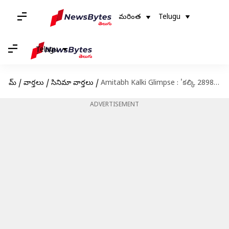
మరింత
Telugu
Telugu
హోమ్
/
వార్తలు
/
సినిమా వార్తలు
/
Amitabh Kalki Glimpse : 'కల్కి 2898 AD'.. అశ్వత్థామగా 'అమితాబ్‌'
ADVERTISEMENT