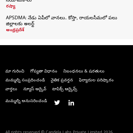
నియామకాలు
రష్యా
APSDMA: నేడు ఏపీలో వానలు.. కోస్తా, రాయలసీమలో పలు
జిల్లాలకు అలర్ట్
ఆంధ్రప్రదేశ్
మా గురించి
గోప్యతా విధానం
నిబంధనలు & షరతులు
మమ్మల్ని సంప్రదించండి
నైతిక ప్రవర్తన
ఫిర్యాదుల పరిష్కారం
వార్తలు
న్యూస్ ఆర్కైవ్
టాపిక్స్ ఆర్కైవ్స్
మమ్మల్ని అనుసరించండి
All rights reserved © Candela Labs Private Limited 2026