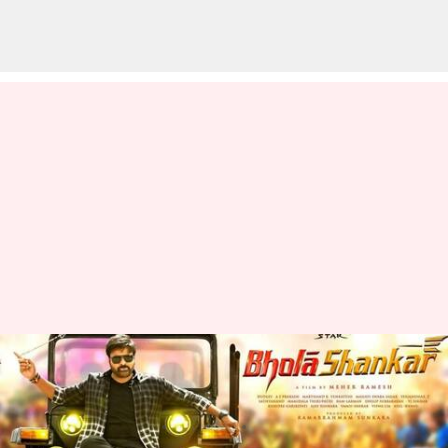
భోళాశంకర్ సినిమాకు అడ్వాంటేజ్:
రిలీజ్ రేసు నుంచి ఆ సినిమా ఔట్?
వ్రాసిన వారు
Jul 02, 2023
10:19 am
Sriram Pranateja