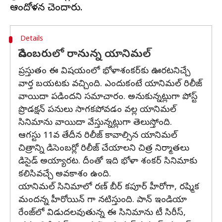
Details
డిసెంబరులో రానున్న యానిమల్
ప్రస్తుతం ఈ విషయంలో భోళాశంకర్‌కు ఊరటనిచ్చే
వార్త బయటకు వచ్చింది. ఎందుకంటే యానిమల్ రిలీజ్
వాయిదా పడిందని సమాచారం. అనుకున్నట్లుగా పోస్ట్
ప్రొడక్షన్ పనులు సాగకపోవడం వల్ల యానిమల్
సినిమాను వాయిదా వేస్తున్నట్లుగా తెలుస్తోంది.
ఆగస్టు 11వ తేదీన రిలీజ్ కావాల్సిన యానిమల్
చిత్రాన్ని డిసెంబర్లో రిలీజ్ చేయాలని చిత్ర నిర్మాతలు
డిసైడ్ అయ్యారట. దీంతో ఇది భోళా శంకర్ సినిమాకు
కలిసివచ్చే అవకాశం ఉంది.
యానిమల్ సినిమాలో రణ్ బీర్ కపూర్ హీరోగా, రష్మిక
మందన్న హీరోయిన్ గా నటిస్తుంది. పాన్ ఇండియా
రేంజ్‌లో విడుదలవుతున్న ఈ సినిమాను టీ సిరీస్,