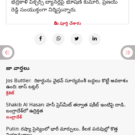
భద్రకాళి పిక్చర్స్ బ్యానర్లపై భూషణ్ కుమార్, ప్రణయ్
రెడ్డి సంయుక్తంగా నిర్మిస్తున్నారు.
మీరు పూర్తి చేశారు
తాజా వార్తలు
Jos Buttler: నా రికార్డును వైభవ్ సూర్యవంశీ బద్దలు కొట్టే అవకాశం
ఉంది: జాస్ బట్లర్
క్రికెట్
Shakib Al Hasan: హసీనా ప్రెస్‌మీట్‌ తర్వాత షకీబ్‌ ఇంటిపై దాడి..
బంగ్లాదేశ్‌లో ఉద్రిక్తత
బంగ్లాదేశ్
Putin: రష్యా సైన్యంలో భారీ మార్పులు.. కీలక పదవుల్లో కొత్త