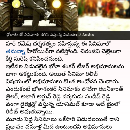
ఈ వార్తాకథనం ఏంటి
మెగాస్టార్
చిరంజీవి
నటిస్తున్న
భోళాశంకర్
సినిమా ఆగస్టు
11వ తేదీన రిలీజ్ అవుతున్న సంగతి అందరికీ
భోళాశంకర్ సినిమాకు కలిసి వస్తున్న విడుదల సమయం
తెలిసిందే.
మెహర్ రమేష్ దర్శకత్వం వహిస్తున్న ఈ సినిమాలో
తమన్నా
హీరోయిన్‌గా నటిస్తోంది. చిరంజీవి చెల్లెలుగా
కీర్తి సురేష్ కనిపించనుంది.
ఇటీవల విడుదలైన భోళా శంకర్ టీజర్ అభిమానులను
బాగా ఆకట్టుకుంది. అయితే సినిమా రిలీజ్
విషయంలో అభిమానులు కొంత ఆందోళన చెందారు.
ఎందుకంటే భోళాశంకర్ సినిమాకు పోటీగా రజనీకాంత్
జైలర్, అలాగే అర్జున్ రెడ్డి దర్శకుడు సందీప్ రెడ్డి
వంగా డైరెక్షన్లో వస్తున్న యానిమల్ కూడా అదే టైంలో
రిలీజ్ అవుతున్నాయి.
మూడు పెద్ద సినిమాలు ఒకేసారి విడుదలయితే దాని
ప్రభావం వసూళ్ల మీద ఉంటుందని అభిమానులు