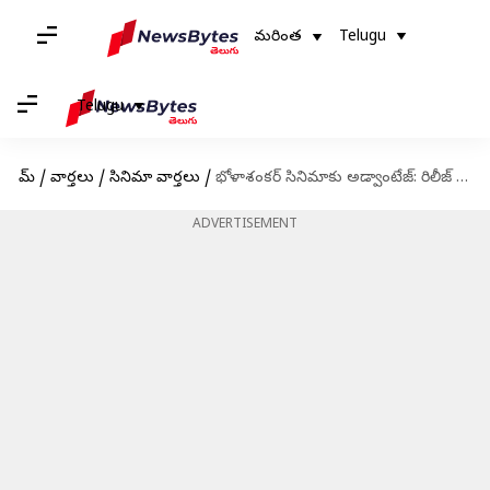
మరింత
Telugu
Telugu
హోమ్
/
వార్తలు
/
సినిమా వార్తలు
/
భోళాశంకర్ సినిమాకు అడ్వాంటేజ్: రిలీజ్ రేసు నుంచి ఆ సినిమా ఔట్?
ADVERTISEMENT