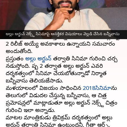
వ్రాసిన వారు
May 24, 2023
12:58 pm
Sriram Pranateja
ఈ వార్తాకథనం ఏంటి
పుష్ప 2
సినిమా కోసం అభిమానులు అందరూ
అల్లు అర్జున్ నెక్స్ట్ సినిమాపై ఆసక్తికర విషయాలు వెల్లడి చేసిన బన్నీవాసు
ఎంతగానో ఎదురుచూస్తున్నారు. ఈ ఏడాది చివర్లో పుష్ప
2 రిలీజ్ అయ్యే అవకాశాలు ఉన్నాయని సమచారం
అందుతోంది.
ప్రస్తుతం
అల్లు అర్జున్
తర్వాతి సినిమా గురించి చర్చ
నడుస్తోంది. పుష్ప 2 తర్వాత అల్లు అర్జున్ ఎవరి
దర్శకత్వంలో సినిమా చేయబోతున్నాడో నిర్మాత
బన్నీవాసు తెలియజేసాడు.
మళయాలంలో విజయం సాధించిన
2018సినిమా
ను
తెలుగులో విడుదల చేస్తున్న బన్నీవాసు, ఆ చిత్ర
ప్రమోషన్లలో మాట్లాడుతూ అల్లు అర్జున్ నెక్స్ట్ చిత్రం
గురించి ఇలా అన్నాడు.
మాటల మాంత్రికుడు త్రివిక్రమ్ దర్శకత్వంలో అల్లు
అర్జున్ తర్వాతి సినిమా ఉంటుందనీ, గీతా ఆర్ట్స్,