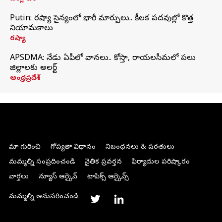
Putin: రష్యా సైన్యంలో భారీ మార్పులు.. కీలక పదవుల్లో కొత్త
నియామకాలు
రష్యా
APSDMA: నేడు ఏపీలో వానలు.. కోస్తా, రాయలసీమలో పలు
జిల్లాలకు అలర్ట్
ఆంధ్రప్రదేశ్
మా గురించి
గోప్యతా విధానం
నిబంధనలు & షరతులు
మమ్మల్ని సంప్రదించండి
నైతిక ప్రవర్తన
ఫిర్యాదుల పరిష్కారం
వార్తలు
న్యూస్ ఆర్కైవ్
టాపిక్స్ ఆర్కైవ్స్
మమ్మల్ని అనుసరించండి