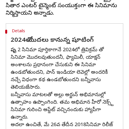
సితార ఎంటర్ టైన్మెంట్ సంయుక్తంగా ఈ సినిమాను
Details
2024లో మొదలు కానున్న షూటింగ్
పుష్ప 2 సినిమా పూర్తికాగానే 2024లో త్రివిక్రమ్ తో
సినిమా మొదలవుతుందనీ, ఫ్యామిలీ, యాక్షన్
అంశాలను ప్రధానంగా చేసుకుని ఈ సినిమా
ఉండబోతుందని, పాన్ ఇండియా లెవెల్లో అందరికీ
నచ్చే విధంగా కథ ఉండబోతుందని బన్నీవాసు
తెలియజేసారు.
బన్నీవాసు మాటలతో అల్లు అర్జున్ అభిమానుల్లో
ఉత్సాహం ఉప్పొంగింది. తమ అభిమాన హీరో నెక్స్ట్
సినిమా గురించి అప్డేట్ వచ్చినందుకు హ్యాపీగా
ఉన్నారు.
అదలా ఉంచితే, మే 26వ తేదీన 2018సినిమా రిలీజ్