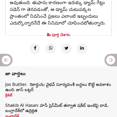
అవుతుంది. తుఫాను కారణంగా ఇరుక్కు డ్యామ్ గేట్లు
సడెన్ గా తెరవడంతో, ఆ డ్యామ్ చుటుపక్కల
ప్రాంతంలో నివసించే ప్రజలు ఎలాంటి ఇబ్బందులు
ఎదుర్కొన్నారనేదే ఈ సినిమాలో చూపించబోతున్నారు.
మీరు పూర్తి చేశారు
తాజా వార్తలు
Jos Buttler: నా రికార్డును వైభవ్ సూర్యవంశీ బద్దలు కొట్టే అవకాశం
ఉంది: జాస్ బట్లర్
క్రికెట్
Shakib Al Hasan: హసీనా ప్రెస్‌మీట్‌ తర్వాత షకీబ్‌ ఇంటిపై దాడి..
బంగ్లాదేశ్‌లో ఉద్రిక్తత
బంగ్లాదేశ్