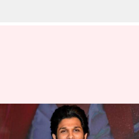
పుష్ప 2 తర్వాత అల్లు అర్జున్
చేయబోయే సినిమాపై క్లారిటీ ఇచ్చిన
నిర్మాత