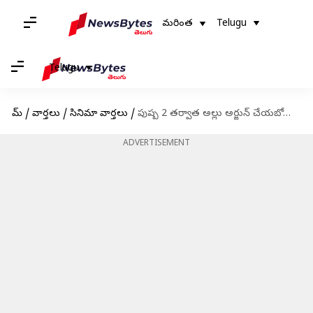
మరింత
Telugu
Telugu
హోమ్
/
వార్తలు
/
సినిమా వార్తలు
/
పుష్ప 2 తర్వాత అల్లు అర్జున్ చేయబోయే సినిమాపై క్లారిటీ ఇచ్చిన నిర్మాత
ADVERTISEMENT