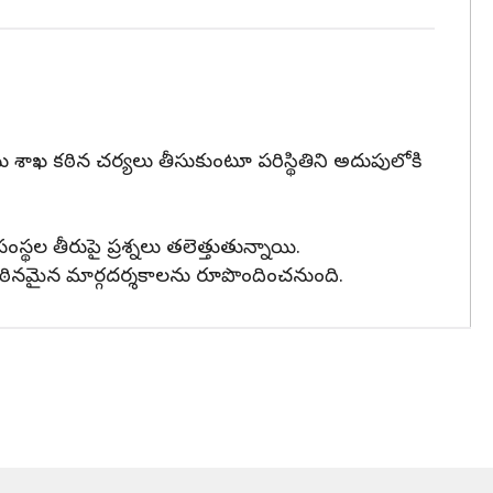
 శాఖ కఠిన చర్యలు తీసుకుంటూ పరిస్థితిని అదుపులోకి
ంస్థల తీరుపై ప్రశ్నలు తలెత్తుతున్నాయి.
ు కఠినమైన మార్గదర్శకాలను రూపొందించనుంది.