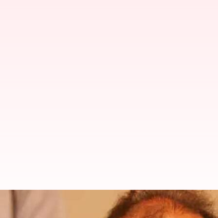
Mohan Babu: మీడియాపై దాడి కేసు..