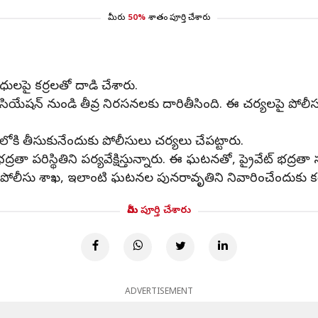
మీరు
50%
శాతం పూర్తి చేశారు
ధులపై కర్రలతో దాడి చేశారు.
ేషన్ నుండి తీవ్ర నిరసనలకు దారితీసింది. ఈ చర్యలపై పోలీసు
ోకి తీసుకునేందుకు పోలీసులు చర్యలు చేపట్టారు.
ా పరిస్థితిని పర్యవేక్షిస్తున్నారు. ఈ ఘటనతో, ప్రైవేట్ భద్రతా స
్తున్న పోలీసు శాఖ, ఇలాంటి ఘటనల పునరావృతిని నివారించేందుక
మీరు పూర్తి చేశారు
ADVERTISEMENT