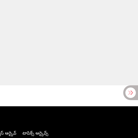
స్ ఆర్కైవ్
టాపిక్స్ ఆర్కైవ్స్