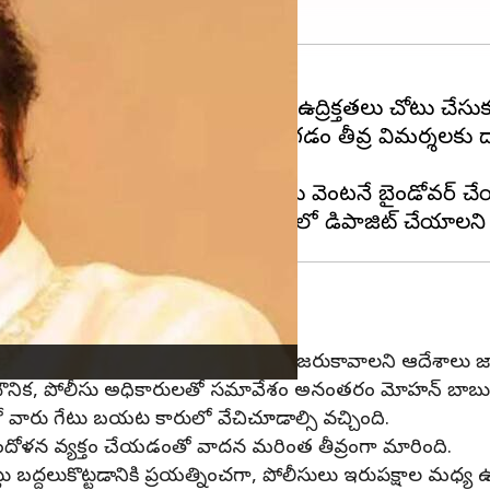
సం వద్ద మంగళవారం రాత్రి తీవ్ర ఉద్రిక్తతలు చోటు చేసుక
ే, మీడియా ప్రతినిధులపై దాడికి దిగడం తీవ్ర విమర్శలకు దా
ిన చర్యలు చేపట్టింది.
 బాబు చుట్టూ ఉన్న బౌన్సర్లను వెంటనే బైండోవర్ చే
లకు వ్యక్తిగతంగా పోలీసుల ఎదుట హాజరుకావాలని ఆదేశాలు జార
ిక, పోలీసు అధికారులతో సమావేశం అనంతరం మోహన్ బాబు నివాస
 వారు గేటు బయట కారులో వేచిచూడాల్సి వచ్చింది.
దోళన వ్యక్తం చేయడంతో వాదన మరింత తీవ్రంగా మారింది.
ద్దలుకొట్టడానికి ప్రయత్నించగా, పోలీసులు ఇరుపక్షాల మధ్య ఉద్