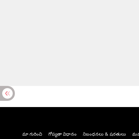
మా గురించి
గోప్యతా విధానం
నిబంధనలు & షరతులు
మమ్