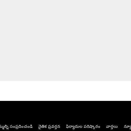
మల్ని సంప్రదించండి
నైతిక ప్రవర్తన
ఫిర్యాదుల పరిష్కారం
వార్తలు
న్యూ