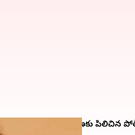
 మోహన్ బాబును విచారణకు పిలిచిన పో