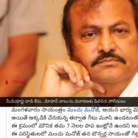
వ్రాసిన వారు
Dec 11, 2024
09:24 am
Jayachandra Akuri
ఈ వార్తాకథనం ఏంటి
హైదరాబాద్
జల్పల్లిలోని ప్రముఖ నటుడు మోహన్ బాబు నివా
అక్కడ విధుల్లో ఉన్న బౌన్సర్లు, మోహన్ బాబు సమక్షంలోన
ఈ ఘటనపై రాష్ట్ర పోలీస్‌ శాఖ సీరియస్‌గా స్పందించి, కఠ
తెలంగాణ పోలీసులు ఈ ఘటనపై అప్రమత్తమవుతూ, మోహన్
ఇక మోహన్ బాబు, ఆయన కుమారుడు
మంచు విష్ణు
Details
రేపు ఉదయం పోలీసుల ఎదుట హాజరుకావాలి
విచారణ నిమిత్తం మోహన్ బాబును రేపు ఉదయం 10:30 గంట
మీడియాపై దాడి కేసు.. మోహన్ బాబును విచారణకు పిలిచిన పోలీసులు
మంగళవారం సాయంత్రం
మంచు మనోజ్
, ఆయన భార్య మౌన
అయితే అక్కడికి చేరుకున్న తర్వాత గేటు మూసి ఉండటంతో
ఈ క్రమంలో మౌనిక తమ 7 నెలల పాప ఇంట్లోనే ఉందని ఆం
ఈ పరిస్థితులలో మంచు మనోజ్ తన బౌన్సర్ల సాయంతో గేట్లు బ