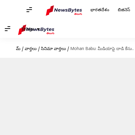
భారతదేశం
బిజినెస్
Telugu
హోమ్
/
వార్తలు
/
సినిమా వార్తలు
/
Mohan Babu: మీడియాపై దాడి కేసు.