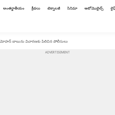
అంతర్జాతీయం
క్రీడలు
టెక్నాలజీ
సినిమా
ఆటోమొబైల్స్
లైఫ్
. మోహన్ బాబును విచారణకు పిలిచిన పోలీసులు
ADVERTISEMENT