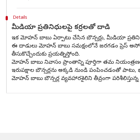
Details
మీడియా ప్రతినిధులపై కర్రలతో దాడి
ఇక మోహన్ బాబు ఏర్పాటు చేసిన బౌన్సర్లు, మీడియా ప్రతిని
ఈ దాడులు మోహన్ బాబు సమక్షంలోనే జరగడం ప్రెస్ అసోసియ
తీసుకొచ్చేందుకు ప్రయత్నిస్తోంది.
మోహన్ బాబు నివాసం ప్రాంతాన్ని పూర్తిగా తమ నియంత్రణల
ఇరుపక్షాల బౌన్సర్లను అక్కడి నుండి పంపించడంతో పాటు, భద్రత
మోహన్ బాబు బౌన్సర్ల వ్యవహారశైలిని తీవ్రంగా పరిశీలిస