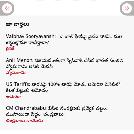
తాజా వార్తలు
Vaibhav Sooryavanshi : రెడ్ బాల్ క్రికెట్‌పై వైభవ్ ఫోకస్.. మరి
టెస్టుల్లోనూ రాణిస్తాడా?
క్రికెట్
Anil Menon: విజయవంతంగా స్పేస్‌వాక్‌ చేసిన భారత సంతతి
వ్యోమగామి అనిల్‌ మేనన్
వ్యోమగామి
US Tariffs: భారత్‌పై 100% టారిఫ్‌ మోత.. అమెరికా సెనెట్‌లో
కీలక బిల్లుకు ఆమోదం
అమెరికా
CM Chandrababu: బీసీల సంరక్షణకు ప్రత్యేక చట్టం..
ముసాయిదా సిద్ధం: చంద్రబాబు
చంద్రబాబు నాయుడు