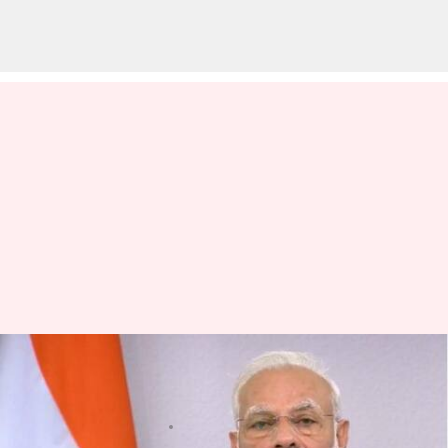
ఇండియా గర్వంతో ఉప్పొంగిపోతోంది :
ప్రధాని మోదీ
వ్రాసిన వారు
Mar 13, 2023
10:44 am
Jayachandra Akuri