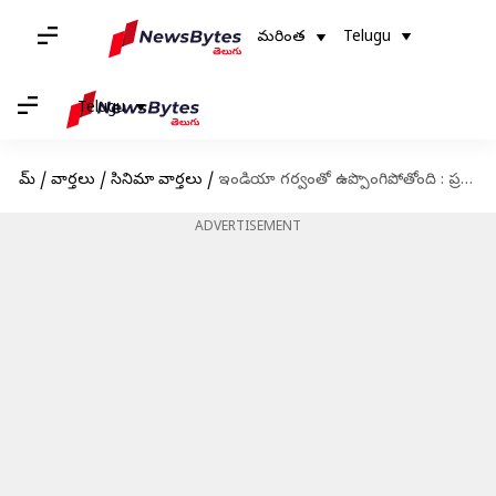
మరింత
Telugu
Telugu
హోమ్
/
వార్తలు
/
సినిమా వార్తలు
/
ఇండియా గర్వంతో ఉప్పొంగిపోతోంది : ప్రధాని మోదీ
ADVERTISEMENT