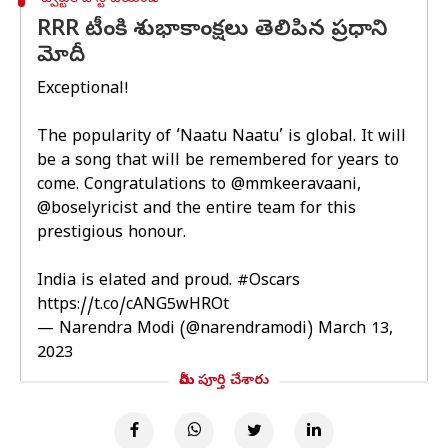
RRR టీంకి శుభాకాంక్షలు తెలిపిన ప్రధాని
మోదీ
Exceptional!
The popularity of ‘Naatu Naatu’ is global. It will
be a song that will be remembered for years to
come. Congratulations to
@mmkeeravaani
,
@boselyricist
and the entire team for this
prestigious honour.
India is elated and proud.
#Oscars
https://t.co/cANG5wHROt
— Narendra Modi (@narendramodi)
March 13,
2023
మీరు పూర్తి చేశారు