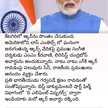
ఈ వార్తాకథనం ఏంటి
ఆస్కార్ అవార్డ్స్
2023 వేడుక అంగరంగ వైభవంగా
జరిగింది. భారతీయ సినీ ప్రపంచం గర్వించేలా
ఆర్ఆర్ఆర్
లోని నాటు నాటు బెస్ట్ ఒరిజినల్ సాంగ్
కేటగిరిలో ఆస్కార్‌ను సొంతం చేసుకుంది.
అమెరికాలోని లాస్ ఎంజెల్స్ లో ఘనంగా
జరుగుతున్న ఆస్కార్స్ వేదికపై ప్రముఖ సంగీత
దర్శకుడు ఎంఎం కీరవాణి, లిరిసిస్ట్ చంద్రబోస్
అవార్డును అందుకున్నారు. నాటు నాటు సాంగ్‌కి ఆస్కార్
రావడంపై పలువురు సినీ, రాజకీయ ప్రముఖులు
ఆనందం వ్యక్తం చేశారు.
ప్రతి భారతీయుడు గర్వపడే క్షణం రావడంతో
సంతోషిస్తున్నారు. బెస్ట్ డాక్యుమెంటరీ షార్ట్ ఫిల్మ్
విభాగంలో 'ది ఎలిఫెంట్ విష్పరర్స్' ద్వారా