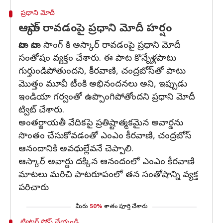
ప్రధాని మోదీ
ఆస్కార్ రావడంపై ప్రధాని మోదీ హర్షం
నాటు నాటు సాంగ్ కి అస్కార్ రావడంపై ప్రధాని మోదీ
సంతోషం వ్యక్తం చేశారు. ఈ పాట కొన్నేళ్లపాటు
గుర్తుండిపోతుందని, కీరవాణి, చంద్రబోస్‌తో పాటు
మొత్తం మూవీ టీంకి అభినందనలు అని, ఇప్పుడు
ఇండియా గర్వంతో ఉప్పొంగిపోతోందని ప్రధాని మోదీ
ట్విట్ చేశారు.
అంతర్జాయతీ వేదికపై ప్రతిష్టాత్మకమైన అవార్డను
సొంతం చేసుకోవడంతో ఎంఎం కీరవాణి, చంద్రబోస్
ఆనందానికి అవధుల్లేవనే చెప్పాలి.
ఆస్కార్ అవార్డు దక్కిన ఆనందంలో ఎంఎం కీరవాణి
మాటలు మరిచి పాటరూపంలో తన సంతోషాన్ని వ్యక్త
పరిచారు
మీరు
50%
శాతం పూర్తి చేశారు
ట్విట్టర్ పోస్ట్ చేయండి