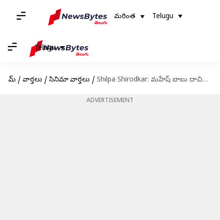
మరింత
Telugu
Telugu
హోమ్
/
వార్తలు
/
సినిమా వార్తలు
/
Shilpa Shirodkar: మహేష్ బాబు దాచిన మరాఠీ సీక్రెట్.. పెళ్లయ్యాకే తెలిసిందంటూ శిల్పా శిరోద్కర్ షాకింగ్ కామెంట్స్..
ADVERTISEMENT