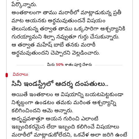
పేర్కొన్నారు.
అంతకాలంగా తాము మరాఠీలో మాట్లాడుకున్న ప్రతీ
మాట ఆయనకు అర్థమవుతుందనే విషయం
తెలుసుకున్న తర్వాత తాము ఒక్కసారిగా ఆశ్చర్యానికి
గురయ్యామని శిల్పా నవ్వుతూ గుర్తు చేసుకున్నారు.
ఆ తర్వాత మహేష్ బాబే తనకు మరాఠీ
అర్థమవుతుందని చెప్పారని వెల్లడించారు.
మీరు
50%
శాతం పూర్తి చేశారు
వివరాలు
సినీ ఇండస్ట్రీలో ఆదర్శ దంపతులు..
అయితే ఇంతకాలం ఆ విషయాన్ని బయటపెట్టకుండా
నిశ్శబ్దంగా ఉండటం తమకు మరింత ఆశ్చర్యాన్ని
కలిగించిందని ఆమె అన్నారు.
అదృష్టవశాత్తూ ఆయన గురించి ఎలాంటి
ఇబ్బందికరమైన లేదా ఇబ్బంది కలిగించే విషయాలు
మరాఠీలో మాట్లాడుకోలేదని, ఒకవేళ అలా జరిగి ఉంటే