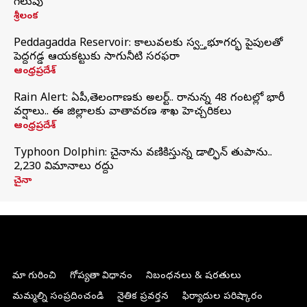
గెలుపు
శ్రీలంక
Peddagadda Reservoir: కాలువలకు స్వస్తి.. భూగర్భ పైపులతో
పెద్దగడ్డ ఆయకట్టుకు సాగునీటి సరఫరా
ఆంధ్రప్రదేశ్
Rain Alert: ఏపీ,తెలంగాణకు అలర్ట్.. రానున్న 48 గంటల్లో భారీ
వర్షాలు.. ఈ జిల్లాలకు వాతావరణ శాఖ హెచ్చరికలు
ఆంధ్రప్రదేశ్
Typhoon Dolphin: చైనాను వణికిస్తున్న డాల్ఫిన్‌ తుపాను..
2,230 విమానాలు రద్దు
చైనా
మా గురించి
గోప్యతా విధానం
నిబంధనలు & షరతులు
మమ్మల్ని సంప్రదించండి
నైతిక ప్రవర్తన
ఫిర్యాదుల పరిష్కారం