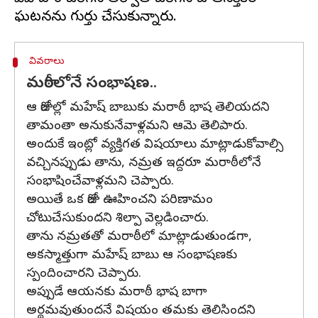
వివరాలు
మరాఠీలోనే సంభాషణ..
ఆ రోజుల్లో మహేష్ బాబుకు మరాఠీ భాష తెలియదని
తామంతా అనుకునేవాళ్లమని ఆమె తెలిపారు.
అందుకే ఇంట్లో వ్యక్తిగత విషయాలు మాట్లాడుకోవాల్సి
వచ్చినప్పుడు తాను, నమ్రత ఇద్దరూ మరాఠీలోనే
సంభాషించేవాళ్లమని చెప్పారు.
అయితే ఒక రోజు ఊహించని పరిణామం
చోటుచేసుకుందని శిల్పా వెల్లడించారు.
తాను నమ్రతతో మరాఠీలో మాట్లాడుతుండగా,
అకస్మాత్తుగా మహేష్ బాబు ఆ సంభాషణకు
స్పందించారని చెప్పారు.
అప్పుడే ఆయనకు మరాఠీ భాష బాగా
అర్థమవుతుందనే విషయం తమకు తెలిసిందని