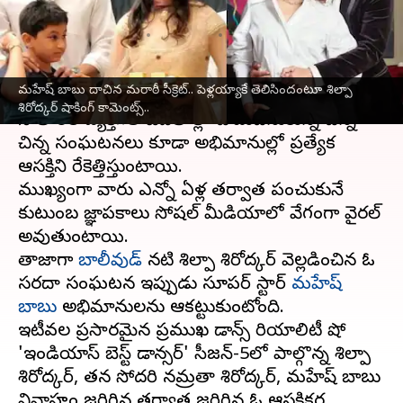
షాకింగ్ కామెంట్స్..
వ్రాసిన వారు
Jul 08, 2026
12:04 pm
Moogati Shabari
ఈ వార్తాకథనం ఏంటి
మహేష్ బాబు దాచిన మరాఠీ సీక్రెట్.. పెళ్లయ్యాకే తెలిసిందంటూ శిల్పా
శిరోద్కర్ షాకింగ్ కామెంట్స్..
సినీ తారల వ్యక్తిగత జీవితాల్లో చోటుచేసుకున్న చిన్న
చిన్న సంఘటనలు కూడా అభిమానుల్లో ప్రత్యేక
ఆసక్తిని రేకెత్తిస్తుంటాయి.
ముఖ్యంగా వారు ఎన్నో ఏళ్ల తర్వాత పంచుకునే
కుటుంబ జ్ఞాపకాలు సోషల్ మీడియాలో వేగంగా వైరల్
అవుతుంటాయి.
తాజాగా
బాలీవుడ్
నటి శిల్పా శిరోద్కర్ వెల్లడించిన ఓ
సరదా సంఘటన ఇప్పుడు సూపర్ స్టార్
మహేష్
బాబు
అభిమానులను ఆకట్టుకుంటోంది.
ఇటీవల ప్రసారమైన ప్రముఖ డాన్స్ రియాలిటీ షో
'ఇండియాస్ బెస్ట్ డాన్సర్' సీజన్-5లో పాల్గొన్న శిల్పా
శిరోద్కర్, తన సోదరి నమ్రతా శిరోద్కర్, మహేష్ బాబు
వివాహం జరిగిన తర్వాత జరిగిన ఓ ఆసక్తికర