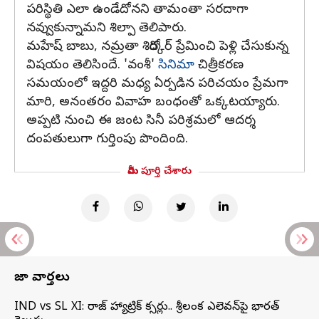
పరిస్థితి ఎలా ఉండేదోనని తామంతా సరదాగా
నవ్వుకున్నామని శిల్పా తెలిపారు.
మహేష్ బాబు, నమ్రతా శిరోద్కర్ ప్రేమించి పెళ్లి చేసుకున్న
విషయం తెలిసిందే. 'వంశీ'
సినిమా
చిత్రీకరణ
సమయంలో ఇద్దరి మధ్య ఏర్పడిన పరిచయం ప్రేమగా
మారి, అనంతరం వివాహ బంధంతో ఒక్కటయ్యారు.
అప్పటి నుంచి ఈ జంట సినీ పరిశ్రమలో ఆదర్శ
దంపతులుగా గుర్తింపు పొందింది.
మీరు పూర్తి చేశారు
తాజా వార్తలు
IND vs SL XI: సిరాజ్‌ హ్యాట్రిక్‌ సిక్సర్లు.. శ్రీలంక ఎలెవన్‌పై భారత్‌