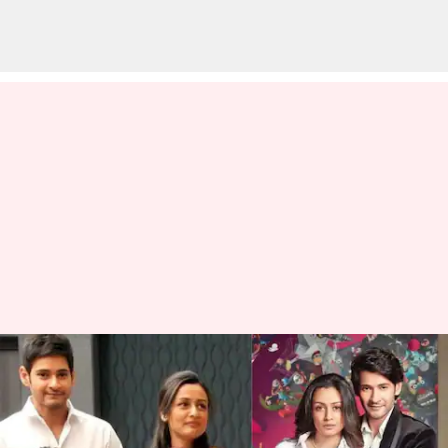
Shilpa Shirodkar: మహేష్ బాబు
దాచిన మరాఠీ సీక్రెట్.. పెళ్లయ్యాకే
తెలిసిందంటూ శిల్పా శిరోద్కర్