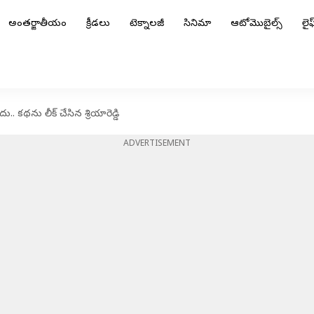
అంతర్జాతీయం
క్రీడలు
టెక్నాలజీ
సినిమా
ఆటోమొబైల్స్
లైఫ్
.. కథను లీక్ చేసిన శ్రియారెడ్డి
ADVERTISEMENT