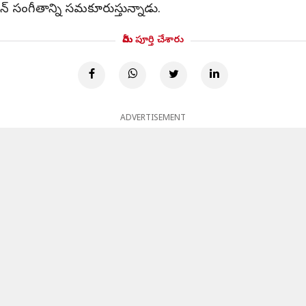
్ సంగీతాన్ని సమకూరుస్తున్నాడు.
మీరు పూర్తి చేశారు
ADVERTISEMENT