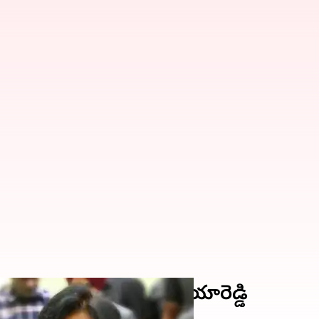
.. కథను లీక్ చేసిన శ్రియారెడ్డి