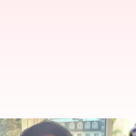
Sriya Reddy: 'ఓజీ' యాక్షన్ సినిమా కాదు