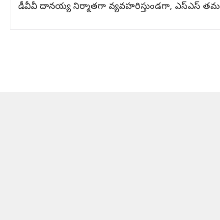
డీవీవీ దానయ్య నిర్మాతగా వ్యవహరిస్తుండగా, ఎస్ఎస్ తమన