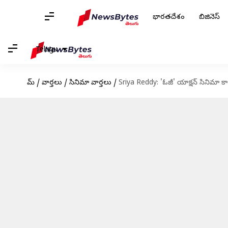
భారతదేశం
బిజినెస్
Telugu
హోమ్
/
వార్తలు
/
సినిమా వార్తలు
/
Sriya Reddy: 'ఓజీ' యాక్షన్ సినిమా కాదు