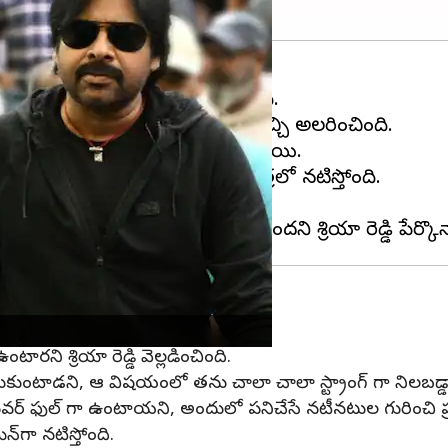
ెడ్డి (Sriya Reddy) మెస్మరైజ్ చేసింది.
ాలతో తెలుగు ప్రేక్షకులకు ముందుకొచ్చి అలరించింది.
(OG) సినిమాలో శ్రియా రెడ్డి కీలక పాత్రలో నటిస్తోంది.
లను బయటపెట్టింది.
రియా రెడ్డి
ని శ్రియా రెడ్డి వెల్లడించింది.
ుకుంటాడని, ఆ విషయంలో తను చాలా చాలా స్ట్రాంగ్ గా నిలబడ్డా
వర్ ఫుల్ గా ఉంటాయని, అందులో పనిచేసే నటీనటుల గురించి ప్ర
‌గా నటిస్తోంది.