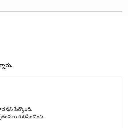
డనని పేర్కొంది.
శంసలు కురిపించింది.