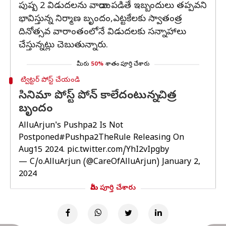
పుష్ప 2 విడుదలను వాయిదా పడితే ఇబ్బందులు తప్పవని
భావిస్తున్న నిర్మాణ బృందం,ఎట్టకేలకు స్వాతంత్ర
దినోత్సవ వారాంతంలోనే విడుదలకు సన్నాహాలు
చేస్తున్నట్లు చెబుతున్నారు.
మీరు
50%
శాతం పూర్తి చేశారు
ట్విట్టర్ పోస్ట్ చేయండి
సినిమా పోస్ట్ పోన్ కాలేదంటున్న చిత్ర
బృందం
AlluArjun's Pushpa2 Is Not
Postponed
#Pushpa2TheRule
Releasing On
Aug15 2024.
pic.twitter.com/YhI2vIpgby
— C/o.AlluArjun (@CareOfAlluArjun)
January 2,
2024
మీరు పూర్తి చేశారు