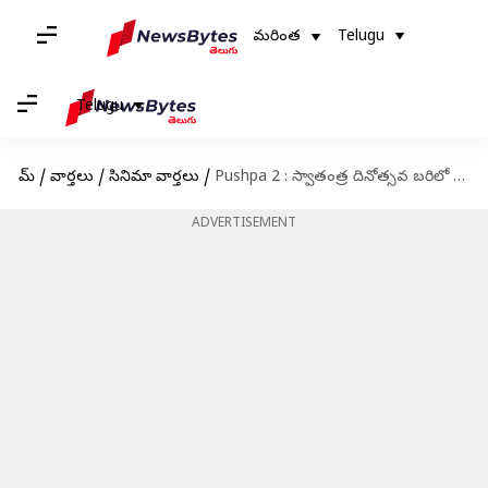
మరింత
Telugu
Telugu
హోమ్
/
వార్తలు
/
సినిమా వార్తలు
/
Pushpa 2 : స్వాతంత్ర దినోత్సవ బరిలో పుష్ప రాజ్ నిలిచేనా.. పోటీ ఎవరితోనో తెలుసా
ADVERTISEMENT