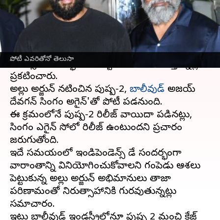
వ్రాసిన వారు
Jan 02, 2024
06:17 pm
TEJAVYAS BESTHA
ఈ వార్తాకథనం ఏంటి
టాలీవుడ్
ఐకాన్ స్టార్ అల్లు అర్జున్ పుష్ప-2ను స్వాతంత్ర
పోటీ ఎవరితోనో తెలుసా
దినోత్సవ సందర్భంగా ఆగస్టు 15న రిలీజ్ చేస్తున్నట్లు
ప్రకటించారు.
అల్లు అర్జున్ నటించిన పుష్ప-2,
బాలీవుడ్
అజయ్
దేవగన్ సింగం అగైన్'తో పోటీ పడనుంది.
ఈ క్రమంలోనే పుష్ప-2 రిలీజ్ వాయిదా పడినట్లు,
సింగం ఎగైన్ సోలో రిలీజ్ ఉంటుందని ప్రచారం
జరుగుతోంది.
ఇదే సమయంలో ఇండిపెండెన్స్ డే సందర్భంగా
వారాంతాన్ని వినియోగించుకోవాలని గంపెడు ఆశలు
పెట్టుకున్న అల్లు అర్జున్ అభిమానులు తాజా
పరిణామంతో నిరుత్సాహానికి గురవుతున్నట్లు
సమాచారం.
ఇటు బాలీవుడ్ ఇండస్ట్రీలోనూ పుష్ప 2 మంచి క్రేజ్