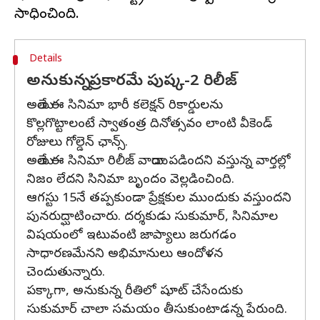
Details
అనుకున్న ప్రకారమే పుష్క-2 రిలీజ్
అయితే ఈ సినిమా భారీ కలెక్షన్ రికార్డులను
కొల్లగొట్టాలంటే స్వాతంత్ర దినోత్సవం లాంటి వీకెండ్
రోజులు గోల్డెన్ ఛాన్స్.
అయితే ఈ సినిమా రిలీజ్ వాయిదా పడిందని వస్తున్న వార్తల్లో
నిజం లేదని సినిమా బృందం వెల్లడించింది.
ఆగస్టు 15నే తప్పకుండా ప్రేక్షకుల ముందుకు వస్తుందని
పునరుద్ఘాటించారు. దర్శకుడు సుకుమార్, సినిమాల
విషయంలో ఇటువంటి జాప్యాలు జరుగడం
సాధారణమేనని అభిమానులు ఆందోళన
చెందుతున్నారు.
పక్కాగా, అనుకున్న రీతిలో షూట్ చేసేందుకు
సుకుమార్ చాలా సమయం తీసుకుంటాడన్న పేరుంది.