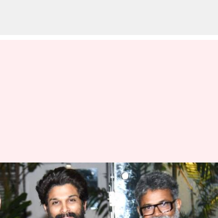
Pushpa 2 : స్వాతంత్ర దినోత్సవ
బరిలో పుష్ప రాజ్ నిలిచేనా.. పోటీ
ఎవరితోనో తెలుసా