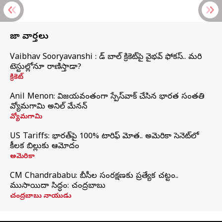
తాజా వార్తలు
Vaibhav Sooryavanshi : రెడ్ బాల్ క్రికెట్‌పై వైభవ్ ఫోకస్.. మరి
టెస్టుల్లోనూ రాణిస్తాడా?
క్రికెట్
Anil Menon: విజయవంతంగా స్పేస్‌వాక్‌ చేసిన భారత సంతతి
వ్యోమగామి అనిల్‌ మేనన్
వ్యోమగామి
US Tariffs: భారత్‌పై 100% టారిఫ్‌ మోత.. అమెరికా సెనెట్‌లో
కీలక బిల్లుకు ఆమోదం
అమెరికా
CM Chandrababu: బీసీల సంరక్షణకు ప్రత్యేక చట్టం..
ముసాయిదా సిద్ధం: చంద్రబాబు
చంద్రబాబు నాయుడు