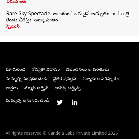
వరుణ్ తేజ్
Rare Sky Spectacle: ఆకాశంలో అరుదైన అద్భుతం.. ఒకే రాత్రి
రెండు చీకట్లు, ఉల్కాపాతం
స్పెయిన్
మా గురించి
గోప్యతా విధానం
నిబంధనలు & షరతులు
మమ్మల్ని సంప్రదించండి
నైతిక ప్రవర్తన
ఫిర్యాదుల పరిష్కారం
వార్తలు
న్యూస్ ఆర్కైవ్
టాపిక్స్ ఆర్కైవ్స్
మమ్మల్ని అనుసరించండి
All rights reserved © Candela Labs Private Limited 2026