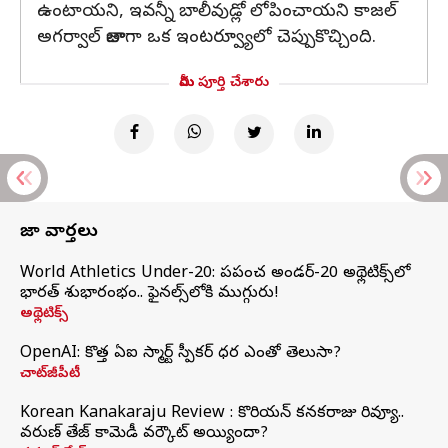
ఉంటాయని, ఇవన్నీ బాలీవుడ్లో లోపించాయని కాజల్
అగర్వాల్ తాజాగా ఒక ఇంటర్వ్యూలో చెప్పుకొచ్చింది.
మీరు పూర్తి చేశారు
తాజా వార్తలు
World Athletics Under-20: ప్రపంచ అండర్-20 అథ్లెటిక్స్‌లో
భారత్‌ శుభారంభం.. ఫైనల్స్‌లోకి ముగ్గురు!
అథ్లెటిక్స్
OpenAI: కొత్త ఏఐ స్మార్ట్ స్పీకర్ ధర ఎంతో తెలుసా?
చాట్‌జీపీటీ
Korean Kanakaraju Review : కొరియన్ కనకరాజు రివ్యూ..
వరుణ్ తేజ్ కామెడీ వర్కౌట్ అయ్యిందా?