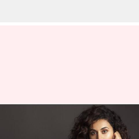
బాలీవుడ్ ను పొగుడుతూ దక్షిణాది
సినిమాపై విరుచుకుపడ్డ హీరోయిన్
తాప్సీ