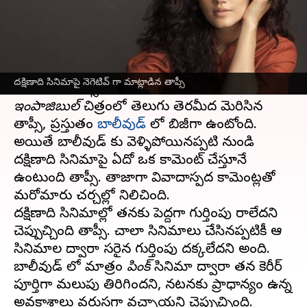
వ్రాసిన వారు
Apr 19, 2023
03:47 pm
Sriram Pranateja
ఈ వార్తాకథనం ఏంటి
గత కొన్ని సంవత్సరాలుగా
తెలుగు సినిమా
ల్లో
దక్షిణాది సినిమాపై నెగెటివ్ గా మాట్లాడిన తాప్సీ
హీరోయిన్ తాప్సీ కనిపించలేదు. చివరగా
మిషన్
ఇంపాజిబుల్
చిత్రంలో తెలుగు తెరమీద మెరిసిన
తాప్సీ, ప్రస్తుతం
బాలీవుడ్
లో బిజీగా ఉంటోంది.
అయితే బాలీవుడ్ కు వెళ్ళిపోయినప్పటి నుండి
దక్షిణాది సినిమాపై ఏదో ఒక కామెంట్ చేస్తూనే
ఉంటుంది తాప్సీ. తాజాగా వివాదాస్పద కామెంట్లతో
మరోమారు చర్చల్లో నిలిచింది.
దక్షిణాది సినిమాల్లో తనకు పెద్దగా గుర్తింపు రాలేదని
చెప్పుకొచ్చింది తాప్సీ. చాలా సినిమాలు చేసినప్పటికీ ఆ
సినిమాల ద్వారా సరైన గుర్తింపు దక్కలేదని అంది.
బాలీవుడ్ లో మాత్రం
పింక్
సినిమా ద్వారా తన కెరీర్
పూర్తిగా మలుపు తిరిగిందని, నటనకు ప్రాధాన్యం ఉన్న