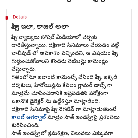
Details
తాప్సీ ఇలా, కాజల్ అలా
తాప్సీ వ్యాఖ్యలు సోషల్ మీడియాలో చర్చకు
దారితీస్తున్నాయి. దక్షిణాది సినిమాలు చేయడం వల్లే
బాలీవుడ్ లో అవకాశం వచ్చిందని, ఆ విషయం తాప్సి
గుర్తుంచుకోవాలని కొందరు నెటిజన్లు కామెంట్లు
చేస్తున్నారు.
గతంలోనూ ఇలాంటి కామెంట్సే చేసింది తాప్సీ. ఇక్కడి
దర్శకులు, హీరోయిన్లను కేవలం గ్లామర్ డాల్స్ గా
మాత్రమే చూపించడానికి ఇష్టపడతారని పరోక్షంగా
ఒకానొక డైరెక్టర్ ను ఉద్దేశిస్తూ మాట్లాడింది.
దక్షిణాది సినిమాపై తాప్సీ నెగటివ్ గా మాట్లాడుతుంటే
కాజల్ అగర్వాల్
మాత్రం సౌత్ ఇండస్ట్రీపై ప్రశంసలు
కురిపించింది.
సౌత్ ఇండస్ట్రీలో క్రమశిక్షణ, విలువలు ఎక్కువగా