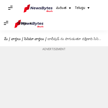
మరింత
Telugu
Telugu
హోమ్
/
వార్తలు
/
సినిమా వార్తలు
/
బాలీవుడ్ ను పొగుడుతూ దక్షిణాది సినిమాపై విరుచుకుపడ్డ హీరోయిన్ తాప్సీ
ADVERTISEMENT