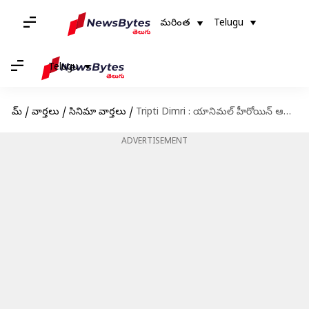
మరింత
Telugu
Telugu
హోమ్
/
వార్తలు
/
సినిమా వార్తలు
/
Tripti Dimri : యానిమల్ హీరోయిన్ ఆసక్తికర వ్యాఖ్యలు..ఎన్టీఆర్‌'తో నటించాలని ఉందంటున్న త్రిప్తి డిమ్రీ
ADVERTISEMENT