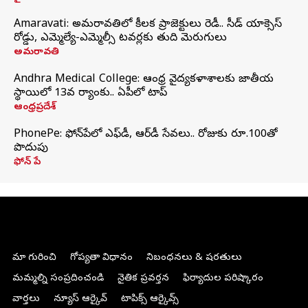
Amaravati: అమరావతిలో కీలక ప్రాజెక్టులు రెడీ.. సీడ్‌ యాక్సెస్‌
రోడ్డు, ఎమ్మెల్యే-ఎమ్మెల్సీ టవర్లకు తుది మెరుగులు
అమరావతి
Andhra Medical College: ఆంధ్ర వైద్యకళాశాలకు జాతీయ
స్థాయిలో 13వ ర్యాంకు.. ఏపీలో టాప్
ఆంధ్రప్రదేశ్
PhonePe: ఫోన్‌పేలో ఎఫ్‌డీ, ఆర్‌డీ సేవలు.. రోజుకు రూ.100తో
పొదుపు
ఫోన్‌ పే
మా గురించి
గోప్యతా విధానం
నిబంధనలు & షరతులు
మమ్మల్ని సంప్రదించండి
నైతిక ప్రవర్తన
ఫిర్యాదుల పరిష్కారం
వార్తలు
న్యూస్ ఆర్కైవ్
టాపిక్స్ ఆర్కైవ్స్