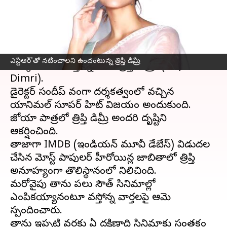
వ్రాసిన వారు
Dec 13, 2023
01:05 pm
TEJAVYAS BESTHA
ఈ వార్తాకథనం ఏంటి
టాలీవుడ్
'లో యానిమల్‌ సినిమాతో పాటు ఇండస్ట్రీలో
ఎన్టీఆర్‌'తో నటించాలని ఉందంటున్న త్రిప్తి డిమ్రీ
ఎక్కువగా వినిపిస్తోన్న పేరు 'త్రిప్తి డిమ్రీ' (Tripti
Dimri).
డైరెక్టర్ సందీప్‌ వంగా దర్శకత్వంలో వచ్చిన
యానిమల్ సూపర్‌ హిట్‌ విజయం అందుకుంది.
జోయా పాత్రలో త్రిప్తి డిమ్రీ అందరి దృష్టిని
ఆకర్షించింది.
తాజాగా IMDB (ఇండియన్‌ మూవీ డేటాబేస్‌) విడుదల
చేసిన మోస్ట్‌ పాపులర్‌ హీరోయిన్ల జాబితాలో త్రిప్తి
అనూహ్యంగా తొలిస్థానంలో నిలిచింది.
మరోవైపు తాను పలు సౌత్‌ సినిమాల్లో
ఎంపికయ్యానంటూ వస్తోన్న వార్తలపై ఆమె
స్పందించారు.
తాను ఇప్పటి వరకు ఏ దక్షిణాది సినిమాకు సంతకం