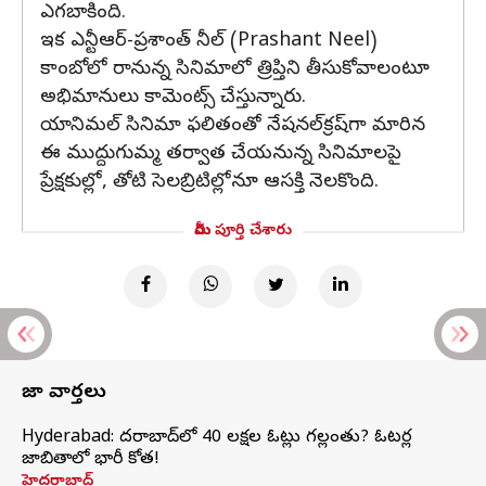
ఎగబాకింది.
ఇక ఎన్టీఆర్‌-ప్రశాంత్ నీల్‌ (Prashant Neel)
కాంబోలో రానున్న సినిమాలో త్రిప్తిని తీసుకోవాలంటూ
అభిమానులు కామెంట్స్‌ చేస్తున్నారు.
యానిమల్ సినిమా ఫలితంతో నేషనల్‌క్రష్‌గా మారిన
ఈ ముద్దుగుమ్మ తర్వాత చేయనున్న సినిమాలపై
ప్రేక్షకుల్లో, తోటి సెలబ్రిటిల్లోనూ ఆసక్తి నెలకొంది.
మీరు పూర్తి చేశారు
తాజా వార్తలు
Hyderabad: హైదరాబాద్‌లో 40 లక్షల ఓట్లు గల్లంతు? ఓటర్ల
జాబితాలో భారీ కోత!
హైదరాబాద్