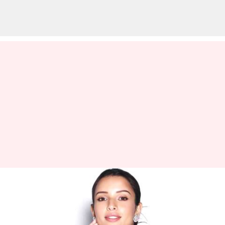
Tripti Dimri : యానిమల్ హీరోయిన్
ఆసక్తికర వ్యాఖ్యలు..ఎన్టీఆర్‌'తో
నటించాలని ఉందంటున్న త్రిప్తి డిమ్రీ