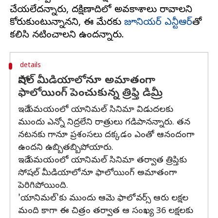
చేయలేదన్నారు, దక్షిణాదిలో అవకాశాలు రావాలని
కోరుకుంటున్నానని, ఈ మేరకు
జూనియర్‌ ఎన్టీఆర్‌
తో
details
సోషల్‌ మీడియాలోనూ అమాతంగా
ఫాలోయింగ్‌ పెంచుకున్న త్రిఫ్తి డిమ్రీ
ఇదే సమయంలో యానిమల్ సినిమా విడుదలకు
ముందు ఎన్నో నిద్రలేని రాత్రులు గడిపానన్నారు. తన
నటనకు గానూ ప్రశంసలు దక్కడం ఎంతో ఆనందంగా
ఉందని ఉబ్బితబ్బిపోయారు.
ఇదే సమయంలో యానిమల్ సినిమా తర్వాత త్రిప్తికు
సోషల్‌ మీడియాలోనూ ఫాలోయింగ్‌ అమాతంగా
పెరిగిపోయింది.
'యానిమల్‌'కు ముందు ఆమె ఫాలోవర్స్‌ ఆరు లక్షల
మంది కాగా ఈ చిత్రం తర్వాత ఆ సంఖ్య 36 లక్షలకు