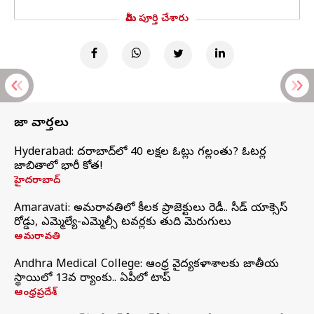
మీరు పూర్తి చేశారు
తాజా వార్తలు
Hyderabad: హైదరాబాద్‌లో 40 లక్షల ఓట్లు గల్లంతు? ఓటర్ల
జాబితాలో భారీ కోత!
హైదరాబాద్
Amaravati: అమరావతిలో కీలక ప్రాజెక్టులు రెడీ.. సీడ్‌ యాక్సెస్‌
రోడ్డు, ఎమ్మెల్యే-ఎమ్మెల్సీ టవర్లకు తుది మెరుగులు
అమరావతి
Andhra Medical College: ఆంధ్ర వైద్యకళాశాలకు జాతీయ
స్థాయిలో 13వ ర్యాంకు.. ఏపీలో టాప్
ఆంధ్రప్రదేశ్