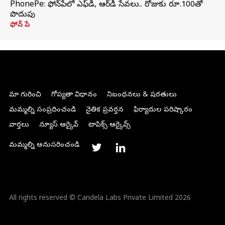
PhonePe: ఫోన్‌పేలో ఎఫ్‌డీ, ఆర్‌డీ సేవలు.. రోజుకు రూ.100తో
పొదుపు
ఫోన్‌ పే
మా గురించి
గోప్యతా విధానం
నిబంధనలు & షరతులు
మమ్మల్ని సంప్రదించండి
నైతిక ప్రవర్తన
ఫిర్యాదుల పరిష్కారం
వార్తలు
న్యూస్ ఆర్కైవ్
టాపిక్స్ ఆర్కైవ్స్
మమ్మల్ని అనుసరించండి
All rights reserved © Candela Labs Private Limited 2026