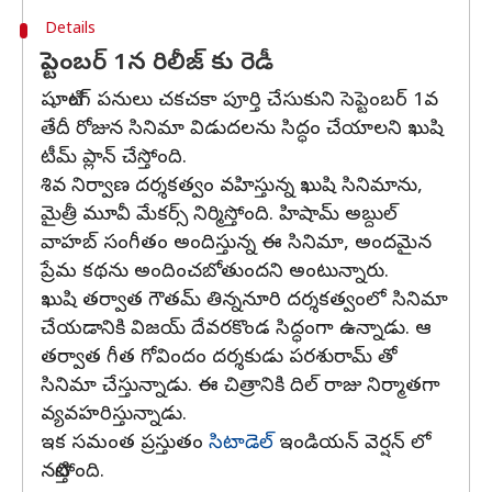
Details
సెప్టెంబర్ 1న రిలీజ్ కు రెడీ
షూటింగ్ పనులు చకచకా పూర్తి చేసుకుని సెప్టెంబర్ 1వ
తేదీ రోజున సినిమా విడుదలను సిద్ధం చేయాలని ఖుషి
టీమ్ ప్లాన్ చేస్తోంది.
శివ నిర్వాణ దర్శకత్వం వహిస్తున్న ఖుషి సినిమాను,
మైత్రీ మూవీ మేకర్స్ నిర్మిస్తోంది. హిషామ్ అబ్దుల్
వాహబ్ సంగీతం అందిస్తున్న ఈ సినిమా, అందమైన
ప్రేమ కథను అందించబోతుందని అంటున్నారు.
ఖుషి తర్వాత గౌతమ్ తిన్ననూరి దర్శకత్వంలో సినిమా
చేయడానికి విజయ్ దేవరకొండ సిద్ధంగా ఉన్నాడు. ఆ
తర్వాత గీత గోవిందం దర్శకుడు పరశురామ్ తో
సినిమా చేస్తున్నాడు. ఈ చిత్రానికి దిల్ రాజు నిర్మాతగా
వ్యవహరిస్తున్నాడు.
ఇక సమంత ప్రస్తుతం
సిటాడెల్
ఇండియన్ వెర్షన్ లో
నటిస్తోంది.