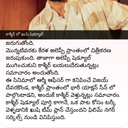
ఈ వార్తాకథనం ఏంటి
లైగర్ తర్వాత
విజయ్ దేవరకొండ
, ఖుషి పనుల్లో బిజీగా
ఉన్నాడు.
సమంత
హీరోయిన్ గా కనిపిస్తున్న ఈ చిత్ర
కాశ్మీర్ లో ఖుషి షెడ్యూల్
షూటింగ్, గత కొన్ని రోజులుగా చాలా వేగంగా
జరుగుతోంది.
మొన్నటివరకు కేరళ అలెప్పీ ప్రాంతంలో చిత్రీకరణ
జరుపుకుంది. తాజాగా అలెప్పీ షెడ్యూల్
ముగించుకుని కాశ్మీర్ బయలుదేరుతున్నట్లు
సమాచారం అందుతోంది.
ఈ సినిమాలో ఆర్మీ ఆఫీసర్ గా కనిపించే విజయ్
దేవరకొండ, కాశ్మీర్ ప్రాంతంలో భారీ యాక్షన్ సీన్ లో
పాల్గొంటాడని, అందుకే కాశ్మీర్ వెళ్తున్నట్లు సమాచారం.
కాశ్మీర్ షెడ్యూల్ పూర్తి కాగానే, ఒక పాట కోసం టర్కీ
వెళ్ళడానికి ఖుషి టీమ్ ప్లాన్ చేస్తుందని ఫిలిమ్ నగర్