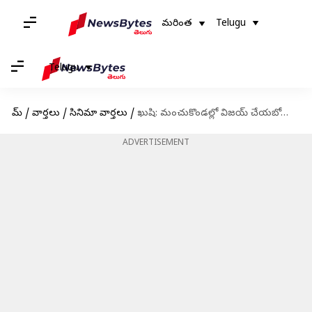
మరింత
Telugu
Telugu
హోమ్
/
వార్తలు
/
సినిమా వార్తలు
/
ఖుషి: మంచుకొండల్లో విజయ్ చేయబోతున్న భారీ యాక్షన్ సీక్వెన్స్
ADVERTISEMENT