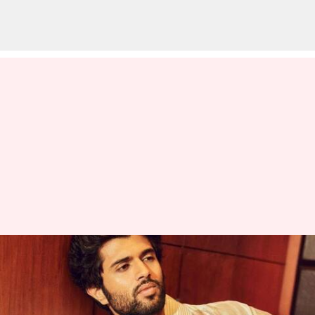
ఖుషి: మంచుకొండల్లో విజయ్
చేయబోతున్న భారీ యాక్షన్ సీక్వెన్స్
వ్రాసిన వారు
Apr 25, 2023
10:41 am
Sriram Pranateja