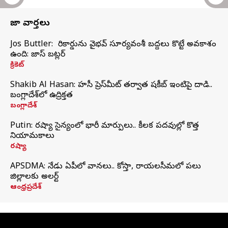
తాజా వార్తలు
Jos Buttler: నా రికార్డును వైభవ్ సూర్యవంశీ బద్దలు కొట్టే అవకాశం
ఉంది: జాస్ బట్లర్
క్రికెట్
Shakib Al Hasan: హసీనా ప్రెస్‌మీట్‌ తర్వాత షకీబ్‌ ఇంటిపై దాడి..
బంగ్లాదేశ్‌లో ఉద్రిక్తత
బంగ్లాదేశ్
Putin: రష్యా సైన్యంలో భారీ మార్పులు.. కీలక పదవుల్లో కొత్త
నియామకాలు
రష్యా
APSDMA: నేడు ఏపీలో వానలు.. కోస్తా, రాయలసీమలో పలు
జిల్లాలకు అలర్ట్
ఆంధ్రప్రదేశ్