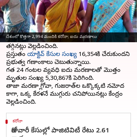
ఈ వార్తాకథనం ఏంటి
24గంటల్లో భారతదేశంలో 2,994 కొత్త
కోవిడ్ -19 కేసులు
నమోదైనట్లు శనివారం కేంద్రం ఆరోగ్య శాఖ పేర్కొంది.
దేశంలో కొత్తగా 2,994 మందికి కరోనా; ఐదు మరణాలు
గత రోజుతో పోల్చుకుంటే కేసులు 101 మేరకు
తగ్గినట్లు వెల్లడించింది.
ప్రస్తుతం
యాక్టివ్ కేసుల సంఖ్య
16,354కి చేరుకుందని
ప్రభుత్వ గణాంకాలు చెబుతున్నాయి.
గత 24 గంటల వ్యవధిలో ఐదు మరణాలతో మొత్తం
మృతుల సంఖ్య 5,30,867కి పెరిగింది.
తాజా మరణాల్లో గోవా, గుజరాత్‌లలో ఒక్కొక్కటి నమోద
కాగా, ఒక్క కేరళలోనే ముగ్గురు చనిపోయినట్లు కేంద్రం
కరోనా
రోజువారీ కేసుల్లో పాజిటివిటీ రేటు 2.61