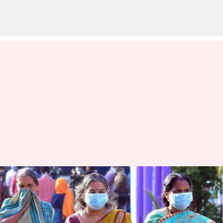
దేశంలో కొత్తగా 2,994 మందికి కరోనా;
ఐదు మరణాలు
వ్రాసిన వారు
Apr 01, 2023
12:07 pm
Stalin