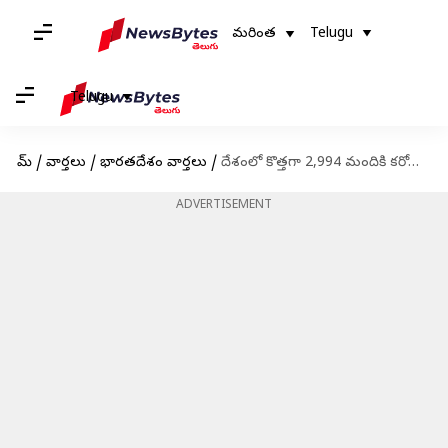
మరింత
Telugu
Telugu
హోమ్
/
వార్తలు
/
భారతదేశం వార్తలు
/
దేశంలో కొత్తగా 2,994 మందికి కరోనా; ఐదు మరణాలు
ADVERTISEMENT