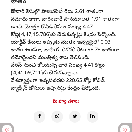
శాతం
రోజువారీ కేసుల్లో పాజిటివిటీ రేటు 2.61 శాతంగా
నమోదు కాగా, వారంవారీ సానుకూలత 1.91 శాతంగా
ఉంది. మొత్తం కోవిడ్ కేసుల సంఖ్య 4.47
కోట్ల(4,47,15,786)కు చేరుకున్నట్లు కేంద్రం పేర్కొంది.
యాక్టివ్ కేసులు ఇప్పుడు మొత్తం ఇన్ఫెక్షన్లలో 0.03
శాతం ఉండగా, జాతీయ రికవరీ రేటు 98.78 శాతంగా
నమోదైందని మంత్రిత్వ శాఖ తెలిపింది.
వేరస్ నుంచి కోలుకున్న వారి సంఖ్య 4.41 కోట్లు
(4,41,69,711)కు చేరుకున్నాయి.
దేశవ్యాప్తంగా ఇప్పటివరకు 220.65 కోట్ల కోవిడ్
వ్యాక్సిన్ డోసులు ఇచ్చినట్లు కేంద్రం పేర్కొంది.
మీరు పూర్తి చేశారు