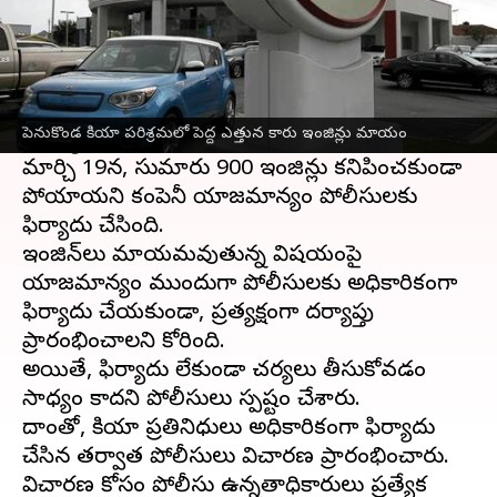
ఈ వార్తాకథనం ఏంటి
శ్రీ సత్యసాయి జిల్లా
లోని పెనుకొండకు చెందిన కియా
పరిశ్రమలో అనేక కారు ఇంజిన్లు అదృశ్యమైన ఘటన
పెనుకొండ కియా పరిశ్రమలో పెద్ద ఎత్తున కారు ఇంజిన్లు మాయం
ఆలస్యంగా వెలుగులోకి వచ్చింది.
మార్చి 19న, సుమారు 900 ఇంజిన్లు కనిపించకుండా
పోయాయని కంపెనీ యాజమాన్యం పోలీసులకు
ఫిర్యాదు చేసింది.
ఇంజిన్‌‌లు మాయమవుతున్న విషయంపై
యాజమాన్యం ముందుగా పోలీసులకు అధికారికంగా
ఫిర్యాదు చేయకుండా, ప్రత్యక్షంగా దర్యాప్తు
ప్రారంభించాలని కోరింది.
అయితే, ఫిర్యాదు లేకుండా చర్యలు తీసుకోవడం
సాధ్యం కాదని పోలీసులు స్పష్టం చేశారు.
దాంతో, కియా ప్రతినిధులు అధికారికంగా ఫిర్యాదు
చేసిన తర్వాత పోలీసులు విచారణ ప్రారంభించారు.
విచారణ కోసం పోలీసు ఉన్నతాధికారులు ప్రత్యేక