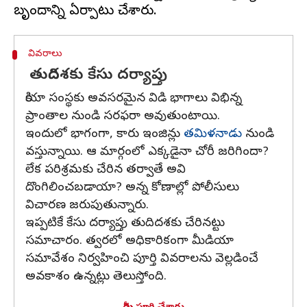
వివరాలు
తుదిదశకు కేసు దర్యాప్తు
కియా సంస్థకు అవసరమైన విడి భాగాలు విభిన్న
ప్రాంతాల నుండి సరఫరా అవుతుంటాయి.
ఇందులో భాగంగా, కారు ఇంజిన్లు
తమిళనాడు
నుండి
వస్తున్నాయి. ఆ మార్గంలో ఎక్కడైనా చోరీ జరిగిందా?
లేక పరిశ్రమకు చేరిన తర్వాతే అవి
దొంగిలించబడాయా? అన్న కోణాల్లో పోలీసులు
విచారణ జరుపుతున్నారు.
ఇప్పటికే కేసు దర్యాప్తు తుదిదశకు చేరినట్టు
సమాచారం. త్వరలో అధికారికంగా మీడియా
సమావేశం నిర్వహించి పూర్తి వివరాలను వెల్లడించే
అవకాశం ఉన్నట్లు తెలుస్తోంది.