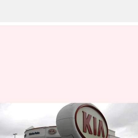
KIA: పెనుకొండ కియా పరిశ్రమలో పెద్ద
ఎత్తున కారు ఇంజిన్లు మాయం
వ్రాసిన వారు
Apr 08, 2025
10:05 am
Sirish Praharaju