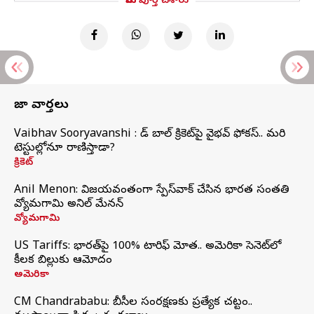
మీరు పూర్తి చేశారు
తాజా వార్తలు
Vaibhav Sooryavanshi : రెడ్ బాల్ క్రికెట్‌పై వైభవ్ ఫోకస్.. మరి
టెస్టుల్లోనూ రాణిస్తాడా?
క్రికెట్
Anil Menon: విజయవంతంగా స్పేస్‌వాక్‌ చేసిన భారత సంతతి
వ్యోమగామి అనిల్‌ మేనన్
వ్యోమగామి
US Tariffs: భారత్‌పై 100% టారిఫ్‌ మోత.. అమెరికా సెనెట్‌లో
కీలక బిల్లుకు ఆమోదం
అమెరికా
CM Chandrababu: బీసీల సంరక్షణకు ప్రత్యేక చట్టం..