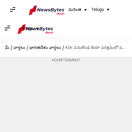
మరింత
Telugu
Telugu
హోమ్
/
వార్తలు
/
భారతదేశం వార్తలు
/
KIA: పెనుకొండ కియా పరిశ్రమలో పెద్ద ఎత్తున కారు ఇంజిన్లు మాయం
ADVERTISEMENT