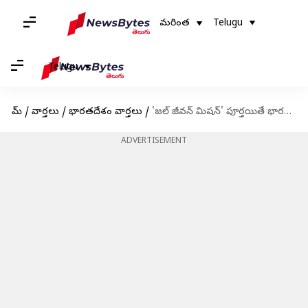
మరింత
Telugu
Telugu
హోమ్
/
వార్తలు
/
భారతదేశం వార్తలు
/
'జల్ జీవన్ మిషన్' పూర్తయితే భారత్‌లో 4లక్షల మరణాలను నివారించవచ్చు: డబ్ల్యూహెచ్ఓ
ADVERTISEMENT