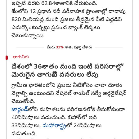
ఇప్పటి వరకు 62.84శాతానికి చేరుకుంది.
దేశంలోని 12 ప్రధాన నదీ పరీవాహక ప్రాంతాల్లో దాదాపు
820 మిలియన్ల మంది ప్రజలు తీవ్రమైన నీటి ఎద్దడిని
ఎదుర్కొంటున్నట్లు ప్రపంచ బ్యాంక్ లెక్కలు
చెబుతున్నాయి.
మీరు
33%
శాతం పూర్తి చేశారు
తాగునీరు
దేశంలో 36శాతం మంది ఇంటి పరిసరాల్లో
మెరుగైన తాగునీటి వనరులు లేవు
గ్రామీణ భారతంలోని ప్రజలు నీటికోసం చాలా దూరం
వెళ్లాల్సి ఉంటుందని నేషనల్ శాంపిల్ సర్వే ఆర్గనైజేషన్
చెబుతోంది.
జార్ఖండ్‌
లోని మహిళలను పరిగణనలోకి తీసుకోకుండా
40నిమిషాలు పడుతుంది. బిహార్‌లో ఇది
33నిమిషాలు,
మహారాష్ట్ర
లో 24నిమిషాలు
పడుతుంది.