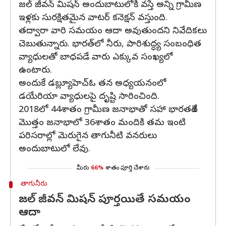
జల్ జీవన్ మిషన్ అందుబాటులోకి వస్తే అన్ని గ్రామీణ
ఇళ్లకు సురక్షితమైన వాటర్ కనెక్షన్ వస్తుంది.
తద్వారా వారి సమయం ఆదా అవుతుందని నివేదికలు
చెబుతున్నారు. భారత్‌లో నీరు, పారిశుద్ధ్య సంబంధిత
వ్యాధులతో బాధపడే వారు ఎక్కువ సంఖ్యలో
ఉంటారు.
అందుకే డబ్ల్యూహెచ్ఓ తన అధ్యయనంలో
డయేరియా వ్యాధులపై దృష్టి సారించింది.
2018లో 44శాతం గ్రామీణ జనాభాతో సహా భారతదేశ
మొత్తం జనాభాలో 36శాతం మందికి తమ ఇంటి
పరిసరాల్లో మెరుగైన తాగునీటి వనరులు
అందుబాటులో లేవు.
మీరు
66%
శాతం పూర్తి చేశారు
తాగునీరు
జల్ జీవన్ మిషన్ పూర్తయితే సమయం
ఆదా