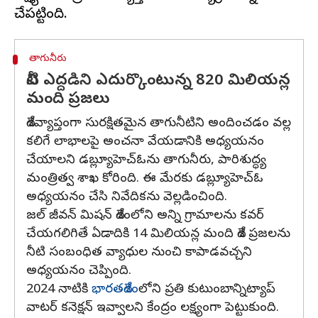
తాగునీరు
నీటి ఎద్దడిని ఎదుర్కొంటున్న 820 మిలియన్ల
మంది ప్రజలు
దేశవ్యాప్తంగా సురక్షితమైన తాగునీటిని అందించడం వల్ల
కలిగే లాభాలపై అంచనా వేయడానికి అధ్యయనం
చేయాలని డబ్ల్యూహెచ్ఓను తాగునీరు, పారిశుద్ధ్య
మంత్రిత్వ శాఖ కోరింది. ఈ మేరకు డబ్ల్యూహెచ్ఓ
అధ్యయనం చేసి నివేదికను వెల్లడించింది.
జల్ జీవన్ మిషన్ దేశంలోని అన్ని గ్రామాలను కవర్
చేయగలిగితే ఏడాదికి 14 మిలియన్ల మంది దేశ ప్రజలను
నీటి సంబంధిత వ్యాధుల నుంచి కాపాడవచ్చని
అధ్యయనం చెప్పింది.
2024 నాటికి
భారతదేశం
లోని ప్రతి కుటుంబాన్నిట్యాప్
వాటర్ కనెక్షన్ ఇవ్వాలని కేంద్రం లక్ష్యంగా పెట్టుకుంది.