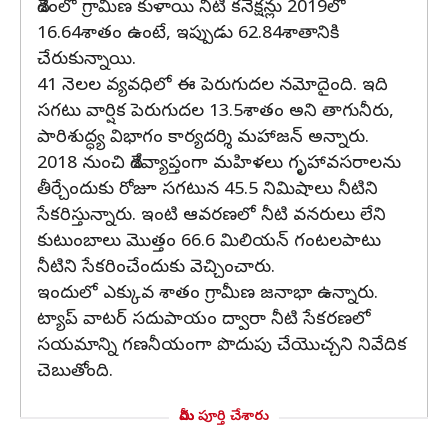
దేశంలో గ్రామీణ కుళాయి నీటి కనెక్షన్లు 2019లో
16.64శాతం ఉంటే, ఇప్పుడు 62.84శాతానికి
చేరుకున్నాయి.
41 నెలల వ్యవధిలో ఈ పెరుగుదల నమోదైంది. ఇది
సగటు వార్షిక పెరుగుదల 13.5శాతం అని తాగునీరు,
పారిశుద్ధ్య విభాగం కార్యదర్శి మహాజన్ అన్నారు.
2018 నుంచి దేశవ్యాప్తంగా మహిళలు గృహావసరాలను
తీర్చేందుకు రోజూ సగటున 45.5 నిమిషాలు నీటిని
సేకరిస్తున్నారు. ఇంటి ఆవరణలో నీటి వనరులు లేని
కుటుంబాలు మొత్తం 66.6 మిలియన్ గంటలపాటు
నీటిని సేకరించేందుకు వెచ్చించారు.
ఇందులో ఎక్కువ శాతం గ్రామీణ జనాభా ఉన్నారు.
ట్యాప్ వాటర్ సదుపాయం ద్వారా నీటి సేకరణలో
సయమాన్ని గణనీయంగా పొదుపు చేయొచ్చని నివేదిక
చెబుతోంది.
మీరు పూర్తి చేశారు