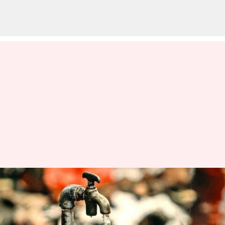
'జల్ జీవన్ మిషన్' పూర్తయితే
భారత్‌లో 4లక్షల మరణాలను
నివారించవచ్చు: డబ్ల్యూహెచ్ఓ