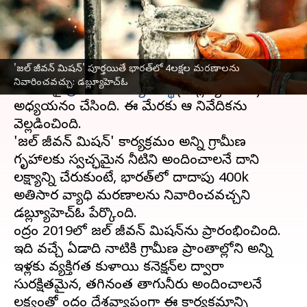
వ్రాసిన వారు
Jun 10, 2023
10:11 am
Stalin
ఈ వార్తాకథనం ఏంటి
'జల్ జీవన్ మిషన్' పూర్తయితే భారత్‌లో 4లక్షల మరణాలను
కేంద్ర ప్రభుత్వం ప్రతిష్టాత్మకంగా చేపట్టిన 'జల్ జీవన్
నివారించవచ్చు: డబ్ల్యూహెచ్ఓ
మిషన్'పై
ప్రపంచ ఆరోగ్య సంస్థ
( డబ్ల్యూహెచ్ఓ) కీలక
అధ్యయనం చేసింది. ఈ మేరకు ఆ నివేదికను
వెల్లడించింది.
'జల్ జీవన్ మిషన్' కార్యక్రమం అన్ని గ్రామీణ
గృహాలకు స్వచ్ఛమైన నీటిని అందించాలనే దాని
లక్ష్యాన్ని చేరుకుంటే, భారత్‌లో దాదాపు 400k
అతిసార వ్యాధి మరణాలను నివారించవచ్చని
డబ్ల్యూహెచ్ఓ పేర్కొంది.
కేంద్రం 2019లో జల్ జీవన్ మిషన్‌ను ప్రారంభించింది.
ఇది వచ్చే ఏడాది నాటికి గ్రామీణ ప్రాంతాల్లోని అన్ని
ఇళ్లకు వ్యక్తిగత కుళాయి కనెక్షన్‌ల ద్వారా
సురక్షితమైన, తగినంత తాగునీరు అందించాలనే
లక్ష్యంతో కేంద్రం దేశవ్యాప్తంగా ఈ కార్యక్రమాన్ని