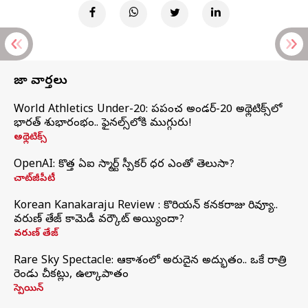
తాజా వార్తలు
World Athletics Under-20: ప్రపంచ అండర్-20 అథ్లెటిక్స్‌లో
భారత్‌ శుభారంభం.. ఫైనల్స్‌లోకి ముగ్గురు!
అథ్లెటిక్స్
OpenAI: కొత్త ఏఐ స్మార్ట్ స్పీకర్ ధర ఎంతో తెలుసా?
చాట్‌జీపీటీ
Korean Kanakaraju Review : కొరియన్ కనకరాజు రివ్యూ..
వరుణ్ తేజ్ కామెడీ వర్కౌట్ అయ్యిందా?
వరుణ్ తేజ్
Rare Sky Spectacle: ఆకాశంలో అరుదైన అద్భుతం.. ఒకే రాత్రి
రెండు చీకట్లు, ఉల్కాపాతం
స్పెయిన్