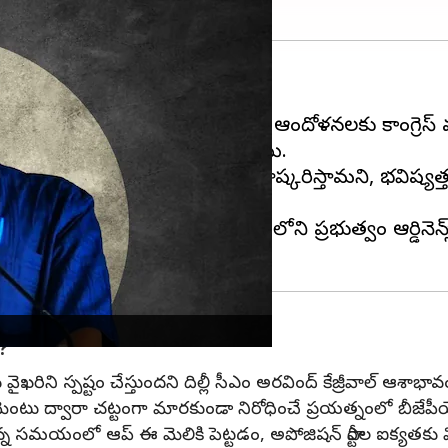
న్స్‌కు వ్యతిరేకంగా తాము చేస్తున్న ఆందోళనలకు కాంగ్రెస్ 
్రీవాల్
పేర్కొన్నట్లు పార్టీ వర్గాలు తెలిపాయి.
 పక్షంలో విపక్షాల సమావేశాన్ని బహిష్కరిస్తామని, భవి
లో కేంద్రంలోని బీజేపీ నేతృత్వంలోని ప్రభుత్వం ఆర్డినెన్స్
ా?
తన వైఖరిని స్పష్టం చేస్తుందని దిల్లీ సీఎం అరవింద్ కేజ్రీవాల్ ఆశాభావ
 పార్లమెంటు ద్వారా చట్టంగా మారకుండా నిరోధించే ప్రయత్నంలో బీజ
్తున్న సమయంలో ఆప్ ఈ మెలికి పెట్టడం, అపోజిషన్ పార్టీల ఐక్య