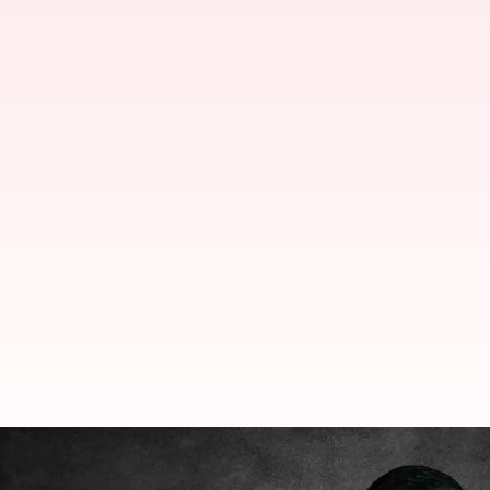
కాంగ్రెస్‌కు ఆప్ అల్టిమేటం; కేంద్ర ప్రభుత