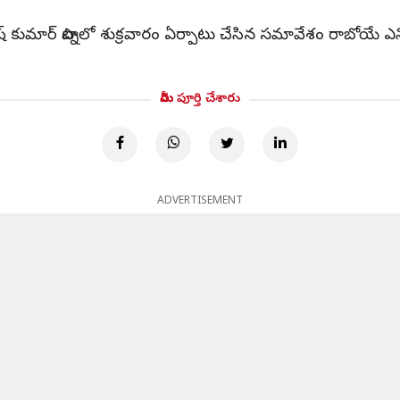
మార్ పాట్నలో శుక్రవారం ఏర్పాటు చేసిన సమావేశం రాబోయే ఎన్నికల 
మీరు పూర్తి చేశారు
ADVERTISEMENT