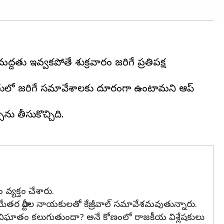
మద్దతు ఇవ్వకపోతే శుక్రవారం జరిగే ప్రతిపక్ష
ష్యత్తులో జరిగే సమావేశాలకు దూరంగా ఉంటామని ఆప్
‌ను తీసుకొచ్చిది.
ం వ్యక్తం చేశారు.
ేపీయేతర పార్టీల నాయకులతో కేజ్రీవాల్ సమావేశమవుతున్నారు.
తకు విఘాతం కలుగుతుందా? అనే కోణంలో రాజకీయ విశ్లేషకులు