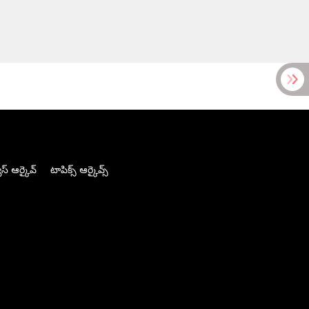
స్ ఆర్కైవ్
టాపిక్స్ ఆర్కైవ్స్