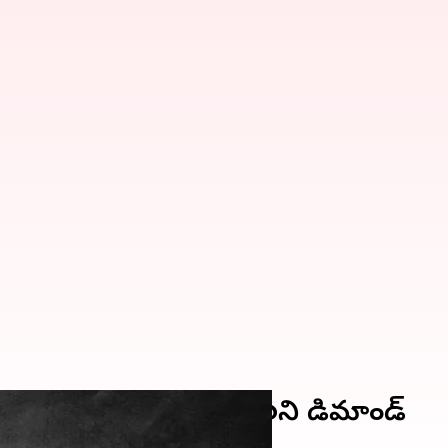
్వ ఆర్డినెన్స్‌పై పెదవి విప్పాలని డిమాండ్