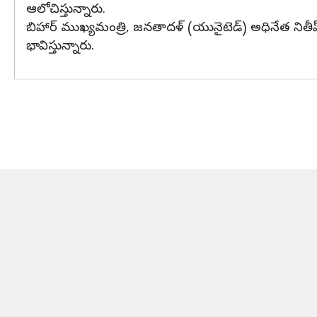
ఆలోచిస్తున్నారు.
బిహార్ ముఖ్యమంత్రి, జనతాదళ్ (యునైటెడ్) అధినేత నితీష్ కు
భావిస్తున్నారు.