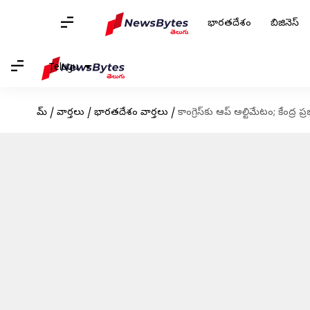
భారతదేశం
బిజినెస్
Telugu
హోమ్
/
వార్తలు
/
భారతదేశం వార్తలు
/
కాంగ్రెస్‌కు ఆప్ అల్టిమేటం; కేంద్ర ప