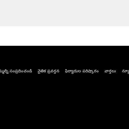
మల్ని సంప్రదించండి
నైతిక ప్రవర్తన
ఫిర్యాదుల పరిష్కారం
వార్తలు
న్యూ