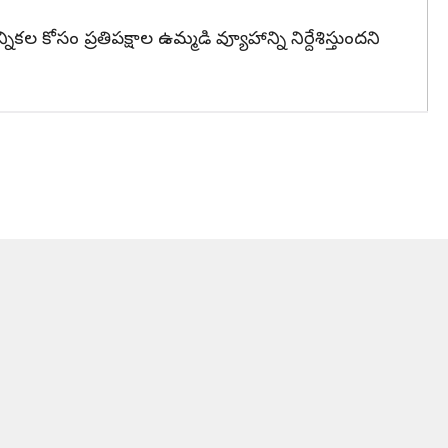
కోసం ప్రతిపక్షాల ఉమ్మడి వ్యూహాన్ని నిర్దేశిస్తుందని