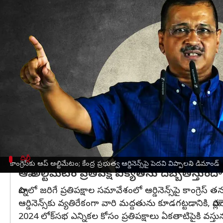
వ్రాసిన వారు
Jun 22, 2023
06:13 pm
Stalin
ఈ వార్తాకథనం ఏంటి
పాట్నా
దిల్లీ
పరిపాలన హక్కుల విషయంలో కేంద్రం జారీ చేసిన ఆర్డినె
సమావేశానికి గైర్హాజరవుతామని ఆప్ అధినేత
అరవింద్ కేజ
ఆర్డినెన్స్ విషయంలో
కాంగ్రెస్
తమకు మద్దతివ్వాలని, లేని
వర్గాలు వెల్లడించాయి.
దిల్లీ బ్యూరోక్రాట్‌లను తమ ఆధీనంలోకి తీసుకుంటూ గత నెల
దిల్లీ
కాంగ్రెస్‌కు ఆప్ అల్టిమేటం; కేంద్ర ప్రభుత్వ ఆర్డినెన్స్‌పై పెదవి విప్పాలని డిమాండ్
ఆప్ అల్టిమేటం ప్రతిపక్ష ఐక్యతను దెబ్బతీస్తుంద
పాట్నలో జరిగే ప్రతిపక్షాల సమావేశంలో ఆర్డినెన్స్‌పై కాంగ్రెస్ 
ఆర్డినెన్స్‌కు వ్యతిరేకంగా వారి మద్దతును కూడగట్టడానికి,
2024 లోక్‌సభ ఎన్నికల కోసం ప్రతిపక్షాలు ఏకతాటిపైకి వస