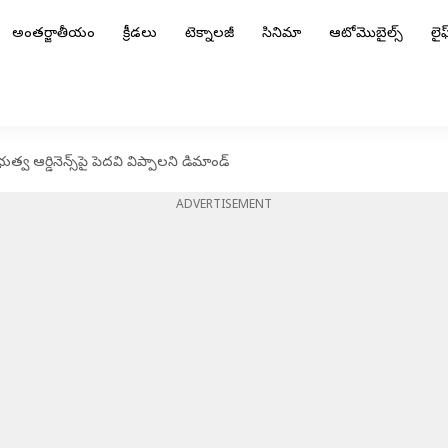
అంతర్జాతీయం
క్రీడలు
టెక్నాలజీ
సినిమా
ఆటోమొబైల్స్
లైఫ్
్రభుత్వ ఆర్డినెన్స్‌పై పెదవి విప్పాలని డిమాండ్
ADVERTISEMENT