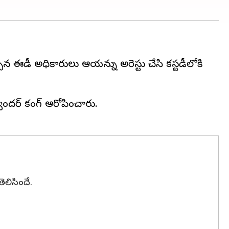
ఈడీ అధికారులు ఆయన్ను అరెస్టు చేసి కస్టడీలోకి
ందర్ కంగ్ ఆరోపించారు.
ెలిసిందే.