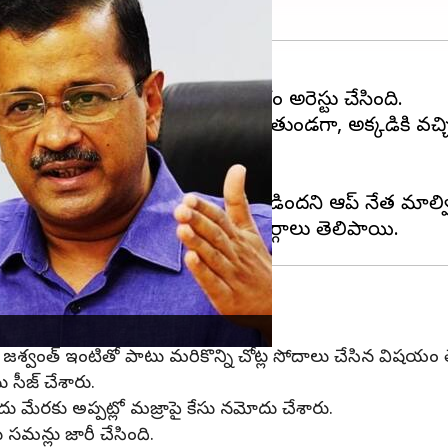
్ సింగ్ గజ్జన్ మజ్రాను ఈడీ సోమవారం అరెస్టు చేసింది.
యన ఓ బహిరంగ సభలో మాట్లాడుతుండగా, అక్కడికి వచ్చిన 
ు చేసిన విషయం తెలిసిందే.
ుకోవడం బీజేపీ నైజాన్ని బయటపడిందని ఆప్ నేత మాల్వి
ంగ్ కేసు
రులో జశ్వంత్ ఇంటితో పాటు మరికొన్ని చోట్ల సోదాలు చేసిన విషయం త
ను సీజ్ చేశారు.
దు మేరకు అప్పట్లో మజ్రాపై కేసు నమోదు చేశారు.
సమన్లు జారీ చేసింది.