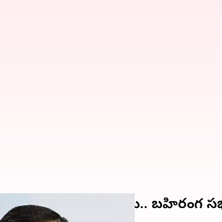
మీ పార్టీ ఎమ్మెల్యే అరెస్టు.. బహిరంగ స