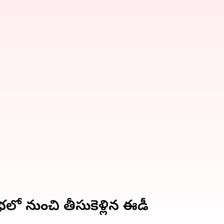
భలో నుంచి తీసుకెళ్లిన ఈడీ