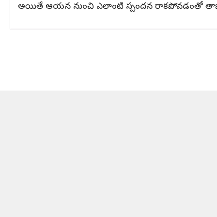
అయితే ఆయన నుంచి ఎలాంటి స్పందన రాకపోవడంతో తాజాగా ఆ