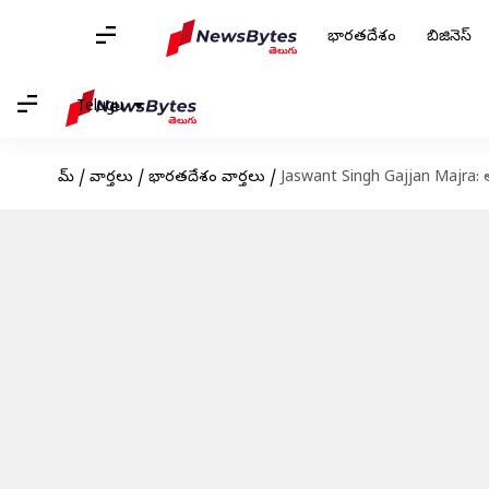
భారతదేశం
బిజినెస్
Telugu
హోమ్
/
వార్తలు
/
భారతదేశం వార్తలు
/
Jaswant Singh Gajjan Majra: ఆమ్ 