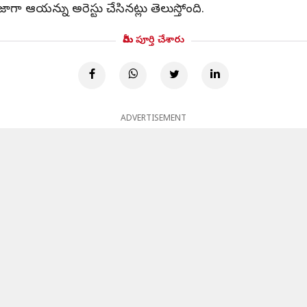
యన్ను అరెస్టు చేసినట్లు తెలుస్తోంది.
మీరు పూర్తి చేశారు
ADVERTISEMENT