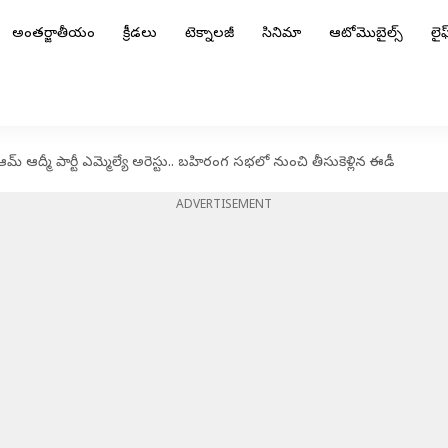
అంతర్జాతీయం
క్రీడలు
టెక్నాలజీ
సినిమా
ఆటోమొబైల్స్
లైఫ్
ఆద్మీ పార్టీ ఎమ్మెల్యే అరెస్టు.. బహిరంగ సభలో నుంచి తీసుకెళ్లిన ఈడీ
ADVERTISEMENT