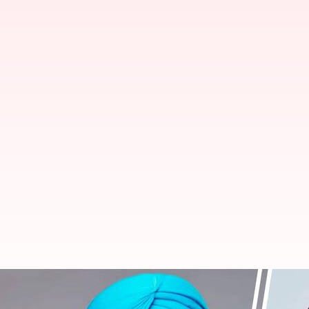
Jaswant Singh Gajjan Majra: ఆమ్ ఆద్