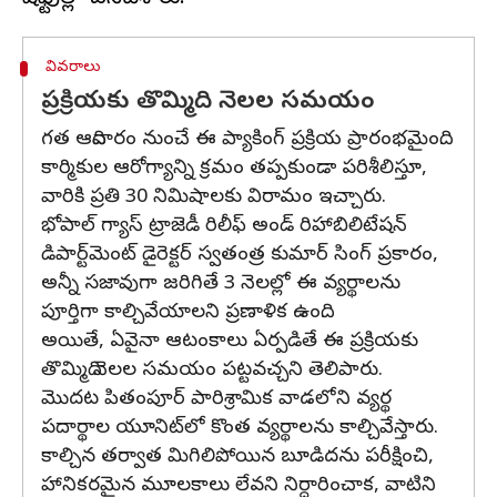
వివరాలు
ప్రక్రియకు తొమ్మిది నెలల సమయం
గత ఆదివారం నుంచే ఈ ప్యాకింగ్ ప్రక్రియ ప్రారంభమైంది.
కార్మికుల ఆరోగ్యాన్ని క్రమం తప్పకుండా పరిశీలిస్తూ,
వారికి ప్రతి 30 నిమిషాలకు విరామం ఇచ్చారు.
భోపాల్ గ్యాస్ ట్రాజెడీ రిలీఫ్ అండ్ రిహాబిలిటేషన్
డిపార్ట్‌మెంట్ డైరెక్టర్ స్వతంత్ర కుమార్ సింగ్ ప్రకారం,
అన్నీ సజావుగా జరిగితే 3 నెలల్లో ఈ వ్యర్థాలను
పూర్తిగా కాల్చివేయాలని ప్రణాళిక ఉంది.
అయితే, ఏవైనా ఆటంకాలు ఏర్పడితే ఈ ప్రక్రియకు
తొమ్మిది నెలల సమయం పట్టవచ్చని తెలిపారు.
మొదట పితంపూర్ పారిశ్రామిక వాడలోని వ్యర్థ
పదార్థాల యూనిట్‌లో కొంత వ్యర్థాలను కాల్చివేస్తారు.
కాల్చిన తర్వాత మిగిలిపోయిన బూడిదను పరీక్షించి,
హానికరమైన మూలకాలు లేవని నిర్ధారించాక, వాటిని