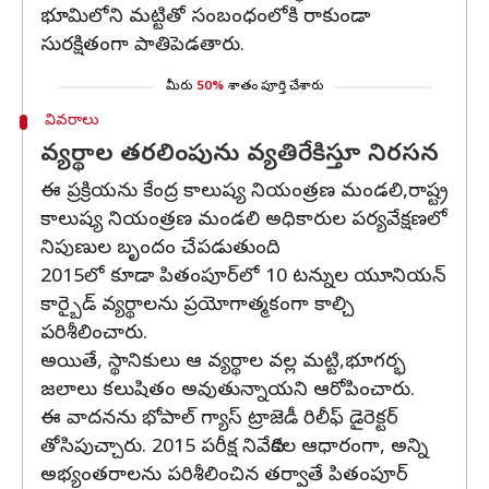
భూమిలోని మట్టితో సంబంధంలోకి రాకుండా
సురక్షితంగా పాతిపెడతారు.
మీరు
50%
శాతం పూర్తి చేశారు
వివరాలు
వ్యర్థాల తరలింపును వ్యతిరేకిస్తూ నిరసన
ఈ ప్రక్రియను కేంద్ర కాలుష్య నియంత్రణ మండలి,రాష్ట్ర
కాలుష్య నియంత్రణ మండలి అధికారుల పర్యవేక్షణలో
నిపుణుల బృందం చేపడుతుంది.
2015లో కూడా పితంపూర్‌లో 10 టన్నుల యూనియన్
కార్బైడ్ వ్యర్థాలను ప్రయోగాత్మకంగా కాల్చి
పరిశీలించారు.
అయితే, స్థానికులు ఆ వ్యర్థాల వల్ల మట్టి,భూగర్భ
జలాలు కలుషితం అవుతున్నాయని ఆరోపించారు.
ఈ వాదనను భోపాల్ గ్యాస్ ట్రాజెడీ రిలీఫ్ డైరెక్టర్
తోసిపుచ్చారు. 2015 పరీక్ష నివేదికల ఆధారంగా, అన్ని
అభ్యంతరాలను పరిశీలించిన తర్వాతే పితంపూర్