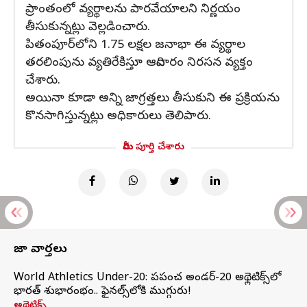
ప్రాంతంలో వ్యర్థాలను పారవేయాలని నిర్ణయం
తీసుకున్నట్లు వెల్లడించారు.
పితంపూర్‌లోని 1.75 లక్షల జనాభా ఈ వ్యర్థాల
తరలింపును వ్యతిరేకిస్తూ ఆదివారం నిరసన వ్యక్తం
చేశారు.
అయినా కూడా అన్ని జాగ్రత్తలు తీసుకుని ఈ ప్రక్రియను
కొనసాగిస్తున్నట్లు అధికారులు తెలిపారు.
మీరు పూర్తి చేశారు
తాజా వార్తలు
World Athletics Under-20: ప్రపంచ అండర్-20 అథ్లెటిక్స్‌లో
భారత్‌ శుభారంభం.. ఫైనల్స్‌లోకి ముగ్గురు!
అథ్లెటిక్స్