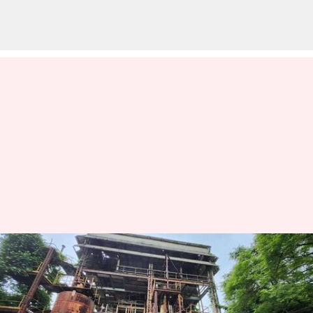
Bhopal Gas Tragedy:భోపాల్ గ్యాస్
ప్రమాదం జరిగిన 40 ఏళ్లకు కీలక
నిర్ణయం.. టాక్సిక్ వేస్ట్ నుండి