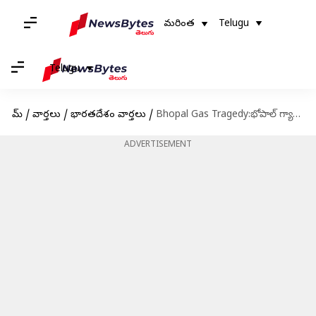
మరింత
Telugu
Telugu
హోమ్
/
వార్తలు
/
భారతదేశం వార్తలు
/
Bhopal Gas Tragedy:భోపాల్ గ్యాస్ ప్రమాదం జరిగిన 40 ఏళ్లకు కీలక నిర్ణయం.. టాక్సిక్ వేస్ట్ నుండి విముక్తి
ADVERTISEMENT