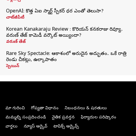
OpenAI: కొత్త ఏఐ స్మార్ట్ స్పీకర్ ధర ఎంతో తెలుసా?
చాట్‌జీపీటీ
Korean Kanakaraju Review : కొరియన్ కనకరాజు రివ్యూ..
వరుణ్ తేజ్ కామెడీ వర్కౌట్ అయ్యిందా?
వరుణ్ తేజ్
Rare Sky Spectacle: ఆకాశంలో అరుదైన అద్భుతం.. ఒకే రాత్రి
రెండు చీకట్లు, ఉల్కాపాతం
స్పెయిన్
మా గురించి
గోప్యతా విధానం
నిబంధనలు & షరతులు
మమ్మల్ని సంప్రదించండి
నైతిక ప్రవర్తన
ఫిర్యాదుల పరిష్కారం
వార్తలు
న్యూస్ ఆర్కైవ్
టాపిక్స్ ఆర్కైవ్స్