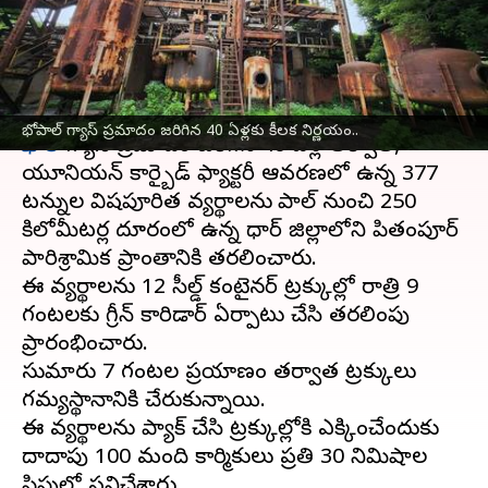
విముక్తి
వ్రాసిన వారు
Jan 02, 2025
09:59 am
Sirish Praharaju
ఈ వార్తాకథనం ఏంటి
భోపాల్ గ్యాస్ ప్రమాదం జరిగిన 40 ఏళ్లకు కీలక నిర్ణయం..
భోపాల్
గ్యాస్ ప్రమాదం జరిగిన 40 ఏళ్ల తర్వాత,
యూనియన్ కార్బైడ్ ఫ్యాక్టరీ ఆవరణలో ఉన్న 377
టన్నుల విషపూరిత వ్యర్థాలను భోపాల్ నుంచి 250
కిలోమీటర్ల దూరంలో ఉన్న ధార్ జిల్లాలోని పితంపూర్
పారిశ్రామిక ప్రాంతానికి తరలించారు.
ఈ వ్యర్థాలను 12 సీల్డ్ కంటైనర్ ట్రక్కుల్లో రాత్రి 9
గంటలకు గ్రీన్ కారిడార్ ఏర్పాటు చేసి తరలింపు
ప్రారంభించారు.
సుమారు 7 గంటల ప్రయాణం తర్వాత ట్రక్కులు
గమ్యస్థానానికి చేరుకున్నాయి.
ఈ వ్యర్థాలను ప్యాక్ చేసి ట్రక్కుల్లోకి ఎక్కించేందుకు
దాదాపు 100 మంది కార్మికులు ప్రతి 30 నిమిషాల