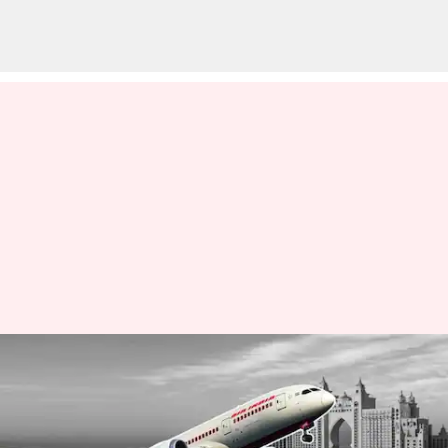
టేకాఫ్ అయిన ఎయిర్ ఇండియా
విమానం ఇంజిన్‌లో మంటలు,
ఎమర్జెన్సీ ల్యాండింగ్