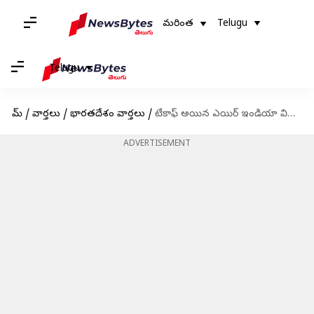
మరింత
Telugu
Telugu
హోమ్
/
వార్తలు
/
భారతదేశం వార్తలు
/
టేకాఫ్ అయిన ఎయిర్ ఇండియా విమానం ఇంజిన్‌లో మంటలు, ఎమర్జెన్సీ ల్యాండింగ్
ADVERTISEMENT