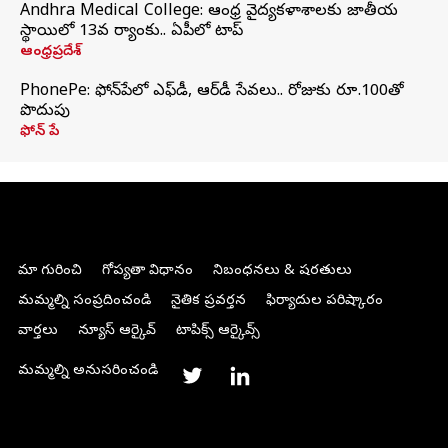
Andhra Medical College: ఆంధ్ర వైద్యకళాశాలకు జాతీయ
స్థాయిలో 13వ ర్యాంకు.. ఏపీలో టాప్
ఆంధ్రప్రదేశ్
PhonePe: ఫోన్‌పేలో ఎఫ్‌డీ, ఆర్‌డీ సేవలు.. రోజుకు రూ.100తో
పొదుపు
ఫోన్‌ పే
మా గురించి
గోప్యతా విధానం
నిబంధనలు & షరతులు
మమ్మల్ని సంప్రదించండి
నైతిక ప్రవర్తన
ఫిర్యాదుల పరిష్కారం
వార్తలు
న్యూస్ ఆర్కైవ్
టాపిక్స్ ఆర్కైవ్స్
మమ్మల్ని అనుసరించండి