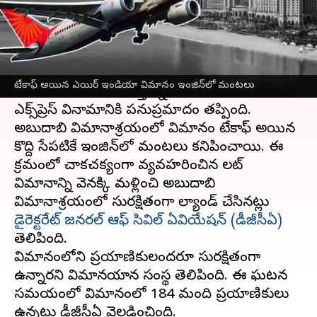
వ్రాసిన వారు
Feb 03, 2023
03:08 pm
Stalin
ఈ వార్తాకథనం ఏంటి
పైలట్ అప్రమత్తంగా ఉండటం వల్ల అబుదాబి నుంచి
టేకాఫ్ అయిన ఎయిర్ ఇండియా విమానం ఇంజిన్‌లో మంటలు
కేరళలోని కోజికోడ్‌కు వస్తున్న
ఎయిర్ ఇండియా
ఎక్స్‌ప్రెస్ వినామానికి పనుప్రమాదం తప్పింది.
అబుదాబి విమానాశ్రయంలో విమానం టేకాఫ్ అయిన
కొద్ది సేపటికే ఇంజిన్‌లో మంటలు కనిపించాయి. ఈ
క్రమంలో చాకచక్యంగా వ్యవహరించిన పైలట్
విమానాన్ని వెనక్కి మళ్లించి అబుదాబి
విమానాశ్రయంలో సురక్షితంగా ల్యాండ్ చేసినట్లు
డైరెక్టరేట్ జనరల్ ఆఫ్ సివిల్ ఏవియేషన్ (డీజీసీఏ)
తెలిపింది.
విమానంలోని ప్రయాణికులందరూ సురక్షితంగా
ఉన్నారని విమానయాన సంస్థ తెలిపింది. ఈ ఘటన
సమయంలో విమానంలో 184 మంది ప్రయాణికులు