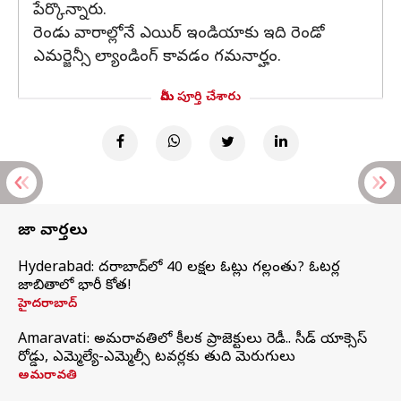
పేర్కొన్నారు.
రెండు వారాల్లోనే ఎయిర్ ఇండియాకు ఇది రెండో
ఎమర్జెన్సీ ల్యాండింగ్ కావడం గమనార్హం.
మీరు పూర్తి చేశారు
తాజా వార్తలు
Hyderabad: హైదరాబాద్‌లో 40 లక్షల ఓట్లు గల్లంతు? ఓటర్ల
జాబితాలో భారీ కోత!
హైదరాబాద్
Amaravati: అమరావతిలో కీలక ప్రాజెక్టులు రెడీ.. సీడ్‌ యాక్సెస్‌
రోడ్డు, ఎమ్మెల్యే-ఎమ్మెల్సీ టవర్లకు తుది మెరుగులు
అమరావతి