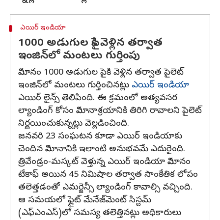
ఎయిర్ ఇండియా
1000 అడుగుల పైకి వెళ్లిన తర్వాత
ఇంజిన్‌లో మంటలు గుర్తింపు
విమానం 1000 అడుగుల పైకి వెళ్లిన తర్వాత పైలెట్
ఇంజిన్‌లో మంటలు గుర్తించినట్లు
ఎయిర్ ఇండియా
ఎయిర్ లైన్స్ తెలిపింది. ఈ క్రమంలో అత్యవసర
ల్యాండింగ్ కోసం విమానాశ్రయానికి తిరిగి రావాలని పైలెట్
నిర్ణయించుకున్నట్లు వెల్లడించింది.
జనవరి 23 సంఘటన కూడా ఎయిర్ ఇండియాకు
చెందిన విమానానికి ఇలాంటి అనుభవమే ఎదురైంది.
త్రివేండ్రం-మస్కట్ వెళ్తున్న ఎయిర్ ఇండియా విమానం
టేకాఫ్ అయిన 45 నిమిషాల తర్వాత సాంకేతిక లోపం
తలెత్తడంతో ఎమర్జెన్సీ ల్యాండింగ్ కావాల్సి వచ్చింది.
ఆ సమయలో ఫ్లైట్ మేనేజ్‌మెంట్ సిస్టమ్
(ఎఫ్ఎంఎస్)లో సమస్య తలెత్తినట్లు అధికారులు