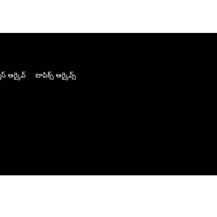
స్ ఆర్కైవ్
టాపిక్స్ ఆర్కైవ్స్