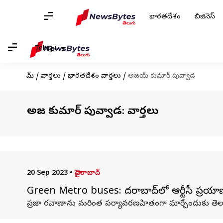
భారతదేశం
బిజినెస్
Telugu
హోమ్
/
వార్తలు
/
భారతదేశం వార్తలు
/
అజయ్ కుమార్ పువ్వాడ
అజయ్ కుమార్ పువ్వాడ: వార్తలు
20 Sep 2023
•
హైదరాబాద్
Green Metro buses: హైదరాబాద్‌లో ఆర్టీసీ ప్రయాణికు
ప్రజా రవాణాను మరింత పర్యావరణహితంగా మార్చేందుకు తెలంగాణ