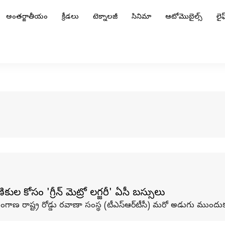
అంతర్జాతీయం
క్రీడలు
టెక్నాలజీ
సినిమా
ఆటోమొబైల్స్
లైఫ్
ల కోసం 'గ్రీన్‌ మెట్రో లగ్జరీ' ఏసీ బస్సులు
 రాష్ట్ర రోడ్డు రవాణా సంస్థ (టీఎస్ఆర్‌టీసీ) మరో అడుగు ముందుకు