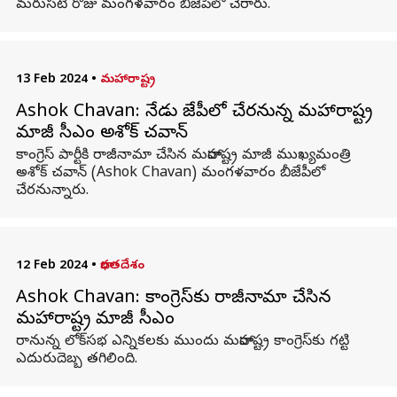
మరుసటి రోజు మంగళవారం బీజేపీలో చేరారు.
13 Feb 2024
•
మహారాష్ట్ర
Ashok Chavan: నేడు బీజేపీలో చేరనున్న మహారాష్ట్ర
మాజీ సీఎం అశోక్ చవాన్
కాంగ్రెస్‌ పార్టీకి రాజీనామా చేసిన మహారాష్ట్ర మాజీ ముఖ్యమంత్రి
అశోక్‌ చవాన్‌ (Ashok Chavan) మంగళవారం బీజేపీలో
చేరనున్నారు.
12 Feb 2024
•
భారతదేశం
Ashok Chavan: కాంగ్రెస్‌కు రాజీనామా చేసిన
మహారాష్ట్ర మాజీ సీఎం
రానున్న లోక్‌సభ ఎన్నికలకు ముందు మహారాష్ట్ర కాంగ్రెస్‌కు గట్టి
ఎదురుదెబ్బ తగిలింది.