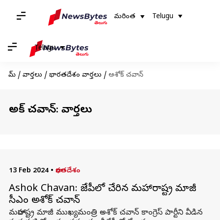
మరింత
Telugu
Telugu
హోమ్
/
వార్తలు
/
భారతదేశం వార్తలు
/
అశోక్ చవాన్
అశోక్ చవాన్: వార్తలు
13 Feb 2024
•
భారతదేశం
Ashok Chavan: బీజేపీలో చేరిన మహారాష్ట్ర మాజీ
సీఎం అశోక్ చవాన్
మహారాష్ట్ర మాజీ ముఖ్యమంత్రి అశోక్ చవాన్ కాంగ్రెస్ పార్టీని వీడిన