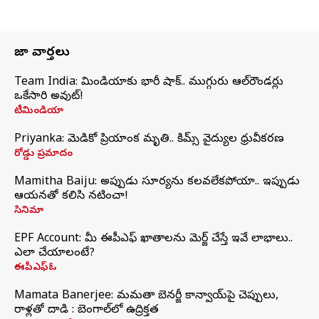
తాజా వార్తలు
Team India: టీమిండియాకు భారీ షాక్.. ముగ్గురు ఆల్‌రౌండర్లు
ఒకేసారి అవుట్!
టీమిండియా
Priyanka: మెడికో ప్రియాంక మృతి.. కిమ్స్‌ వైద్యుల ధ్రువీకరణ
రోడ్డు ప్రమాదం
Mamitha Baiju: అప్పుడు సూర్యను కలవలేకపోయా.. ఇప్పుడు
ఆయనతో కలిసి నటించా!
సినిమా
EPF Account: మీ ఈపీఎఫ్ ఖాతాలను మెర్జ్ చేస్తే ఇవే లాభాలు..
ఎలా చేయాలంటే?
ఈపీఎఫ్ఓ
Mamata Banerjee: మమతా బెనర్జీ కాన్వాయ్‌పై చెప్పులు,
రాళ్లతో దాడి : బెంగాల్‌లో ఉద్రిక్తత