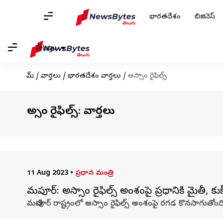
భారతదేశం
బిజినెస్
Telugu
హోమ్
/
వార్తలు
/
భారతదేశం వార్తలు
/
అస్సాం రైఫిల్స్
అస్సాం రైఫిల్స్: వార్తలు
11 Aug 2023
•
ప్రధాన మంత్రి
మణిపూర్: అస్సాం రైఫిల్స్ అంశంపై ప్రధానికి మైతీ, కు
మణిపూర్ రాష్ట్రంలో అస్సాం రైఫిల్స్ అంశంపై రగడ కొనసాగుతోంది