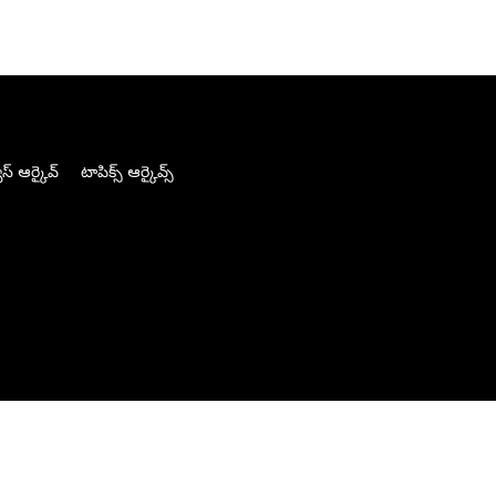
స్ ఆర్కైవ్
టాపిక్స్ ఆర్కైవ్స్