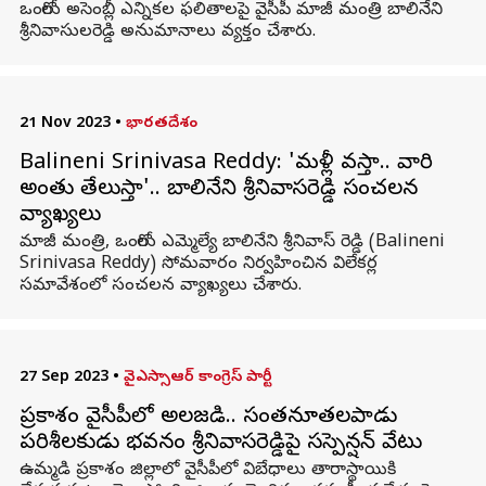
ఒంగోలు అసెంబ్లీ ఎన్నికల ఫలితాలపై వైసీపీ మాజీ మంత్రి బాలినేని
శ్రీనివాసులరెడ్డి అనుమానాలు వ్యక్తం చేశారు.
21 Nov 2023
•
భారతదేశం
Balineni Srinivasa Reddy: 'మళ్లీ వస్తా.. వారి
అంతు తేలుస్తా'.. బాలినేని శ్రీనివాసరెడ్డి సంచలన
వ్యాఖ్యలు
మాజీ మంత్రి, ఒంగోలు ఎమ్మెల్యే బాలినేని శ్రీనివాస్ రెడ్డి (Balineni
Srinivasa Reddy) సోమవారం నిర్వహించిన విలేకర్ల
సమావేశంలో సంచలన వ్యాఖ్యలు చేశారు.
27 Sep 2023
•
వైఎస్సాఆర్ కాంగ్రెస్ పార్టీ
ప్రకాశం వైసీపీలో అలజడి.. సంతనూతలపాడు
పరిశీలకుడు భవనం శ్రీనివాసరెడ్డిపై సస్పెన్షన్‌ వేటు
ఉమ్మడి ప్రకాశం జిల్లాలో వైసీపీలో విబేధాలు తారాస్థాయికి