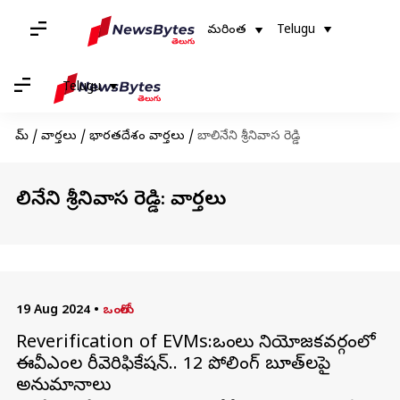
మరింత
Telugu
Telugu
హోమ్
/
వార్తలు
/
భారతదేశం వార్తలు
/
బాలినేని శ్రీనివాస రెడ్డి
బాలినేని శ్రీనివాస రెడ్డి: వార్తలు
19 Aug 2024
•
ఒంగోలు
Reverification of EVMs:ఒంగోలు నియోజకవర్గంలో
ఈవీఎంల రీవెరిఫికేషన్.. 12 పోలింగ్ బూత్‌లపై
అనుమానాలు