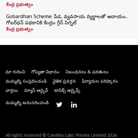
కేంద్ర ప్రభుత్వం
Gobardhan Scheme: పేడ, వ్యవసాయ వ్యర్థాలతో ఆదాయం..
గోబర్‌ధన్ పథకానికి కేంద్రం గ్రీన్ సిగ్నల్
కేంద్ర ప్రభుత్వం
మా గురించి
గోప్యతా విధానం
నిబంధనలు & షరతులు
మమ్మల్ని సంప్రదించండి
నైతిక ప్రవర్తన
ఫిర్యాదుల పరిష్కారం
వార్తలు
న్యూస్ ఆర్కైవ్
టాపిక్స్ ఆర్కైవ్స్
మమ్మల్ని అనుసరించండి
All rights reserved © Candela Labs Private Limited 2026