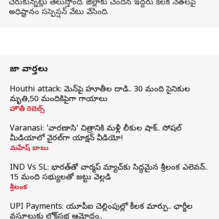
చేరుకున్నట్లు తెలుస్తోంది. జిల్లాకు చెందిన ఇద్దరు కీలక నేతలపై
అధిష్టానం సస్పెస్షన్ వేటు వేసింది.
తాజా వార్తలు
Houthi attack: యెమెన్‌పై హూతీల దాడి.. 30 మంది సైనికుల
మృతి,50 మందికిపైగా గాయాలు
హౌతీ రెబెల్స్
Varanasi: 'వారణాసి' చిత్రానికి మళ్లీ లీకుల షాక్.. సోషల్
మీడియాలో వైరల్‌గా యాక్షన్ వీడియో!
మహేష్ బాబు
IND Vs SL: భారత్‌తో వార్మప్‌ మ్యాచ్‌కు సిద్ధమైన శ్రీలంక ఎలెవన్..
15 మంది సభ్యులతో జట్టు వెల్లడి
శ్రీలంక
UPI Payments: యూపీఐ చెల్లింపుల్లో కీలక మార్పు.. ఛార్జీల
వసూలుకు లోక్‌సభ ఆమోదం..