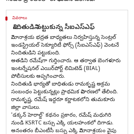
వివరాలు
నిందితుడిని పట్టుకున్న సీఐఎస్ఎఫ్
విమానాశ్రయ భద్రత బాధ్యతలు నిర్వహిస్తున్న సెంట్రల్
ఇండస్ట్రియల్ సెక్యూరిటీ ఫోర్స్ (సీఐఎస్ఎఫ్) వెంటనే
నిందితుడిని పట్టుకుంది.
అతడిని రమేష్‌గా గుర్తించారు. ఆ తర్వాత బెంగళూరు
ఇంటర్నేషనల్ ఎయిర్‌పోర్ట్ లిమిటెడ్ (BIAL)
పోలీసులకు అప్పగించారు.
నిందితుడి భార్యతో బాధితుడు రామకృష్ణ అక్రమ
సంబంధం పెట్టుకున్నట్లు ప్రాథమిక విచారణలో తేలింది.
రామకృష్ణ, రమేష్ ఇద్దరూ కర్ణాటకలోని తుమకూరు
జిల్లా వాసులు.
'డక్కన్ హెరాల్డ్' కథనం ప్రకారం, రమేష్ మధుగిరి
నుండి KSRTC బస్సు ఎక్కి యలహంకలో దిగాడు.
అనంతరం బీఎంటీసీ బస్సు ఎక్కి విమానాశ్రయం వైపు