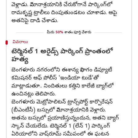
వెళ్లాడు. విమానాశ్రయానికి చేరుకోగానే పార్కింగ్‌లో
రామకృష్ణ ట్రాలీలు దింపుతుండటం చూశాడు. ఆపై
అతనిపై దాడి చేశాడు.
మీరు
50%
శాతం పూర్తి చేశారు
వివరాలు
టెర్మినల్ 1 అరైడ్స్ పార్కింగ్ ప్రాంతంలో
హత్య
బెంగళూరు నగరంలోని ఈశాన్య విభాగం డిప్యూటీ
కమిషనర్ ఆఫ్ పోలీస్ 'ఇండియా టుడే'తో
మాట్లాడుతూ.. నిందితులు కత్తిని కాలేజీ బ్యాగ్‌లో
ఉంచినట్లు తెలిపారు.
బెంగళూరు మెట్రోపాలిటన్ ట్రాన్స్‌పోర్ట్ కార్పొరేషన్
(బీఎంటీసీ) బస్సులో విమానాశ్రయానికి వెళ్లారు.
అతను బస్సులో ప్రయాణిస్తున్నందున, అతని బ్యాగ్
స్కాన్ చేయలేదు. టెర్మినల్ 1 (లేన్ 1) పార్కింగ్
ఏరియాలోని వాష్‌రూమ్ సమీపంలో ఈ ఘటన