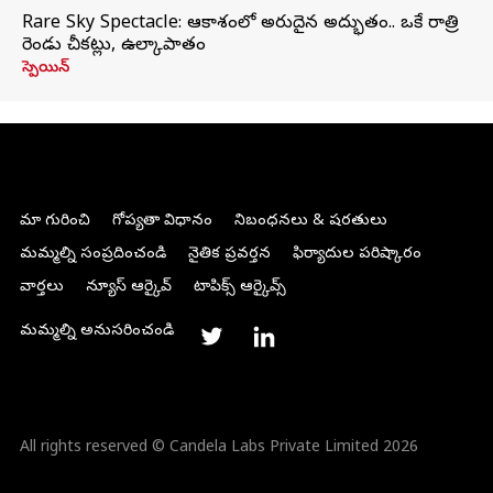
Rare Sky Spectacle: ఆకాశంలో అరుదైన అద్భుతం.. ఒకే రాత్రి
రెండు చీకట్లు, ఉల్కాపాతం
స్పెయిన్
మా గురించి
గోప్యతా విధానం
నిబంధనలు & షరతులు
మమ్మల్ని సంప్రదించండి
నైతిక ప్రవర్తన
ఫిర్యాదుల పరిష్కారం
వార్తలు
న్యూస్ ఆర్కైవ్
టాపిక్స్ ఆర్కైవ్స్
మమ్మల్ని అనుసరించండి
All rights reserved © Candela Labs Private Limited 2026