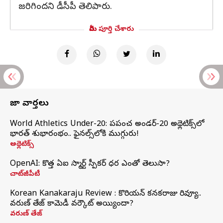
జరిగిందని డీసీపీ తెలిపారు.
మీరు పూర్తి చేశారు
తాజా వార్తలు
World Athletics Under-20: ప్రపంచ అండర్-20 అథ్లెటిక్స్‌లో
భారత్‌ శుభారంభం.. ఫైనల్స్‌లోకి ముగ్గురు!
అథ్లెటిక్స్
OpenAI: కొత్త ఏఐ స్మార్ట్ స్పీకర్ ధర ఎంతో తెలుసా?
చాట్‌జీపీటీ
Korean Kanakaraju Review : కొరియన్ కనకరాజు రివ్యూ..
వరుణ్ తేజ్ కామెడీ వర్కౌట్ అయ్యిందా?
వరుణ్ తేజ్