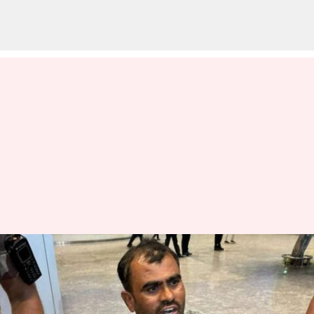
Bengaluru: బెంగుళూరులో
దారుణం.. వివాహేతర సంబంధం
ఉందనే అనుమానంతో దారుణ