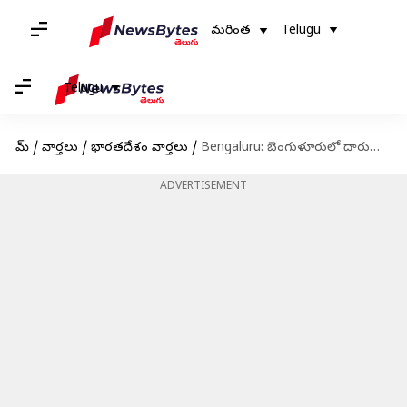
మరింత
Telugu
Telugu
హోమ్
/
వార్తలు
/
భారతదేశం వార్తలు
/
Bengaluru: బెంగుళూరులో దారుణం.. వివాహేతర సంబంధం ఉందనే అనుమానంతో దారుణ హత్య
ADVERTISEMENT