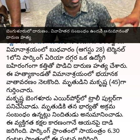
హత్య
వ్రాసిన వారు
Aug 29, 2024
12:31 pm
Sirish Praharaju
ఈ వార్తాకథనం ఏంటి
బెంగుళూరులో దారుణం.. వివాహేతర సంబంధం ఉందనే అనుమానంతో
దారుణ హత్య
కర్ణాటక
రాజధాని
బెంగళూరు
లోని కెంపేగౌడ అంతర్జాతీయ
విమానాశ్రయంలో బుధవారం (ఆగస్టు 28) టెర్మినల్
1లోని పార్కింగ్ ఏరియా దగ్గర ఒక ఉద్యోగి
బహిరంగంగా కత్తితో పొడిచి దారుణ హత్య చేశారు.
ఈ హత్యాకాండతో విమానాశ్రయంలో భయానక
వాతావరణం నెలకొంది. మృతుడిని రామకృష్ణ (45)గా
గుర్తించారు.
రామకృష్ణ బెంగళూరు ఎయిర్‌పోర్ట్‌లో ట్రాలీ పుల్లర్‌గా
పనిచేసేవాడు. మృతుడికి తన భార్యతో అక్రమ
సంబంధం ఉన్నట్లు నిందితుడు అనుమానించాడు.
ఈ వ్యక్తిగత కక్షల కారణంగానే ఆయనపై దాడి
జరిగింది. పార్కింగ్ ప్రాంతంలో సాయంత్రం 6.30