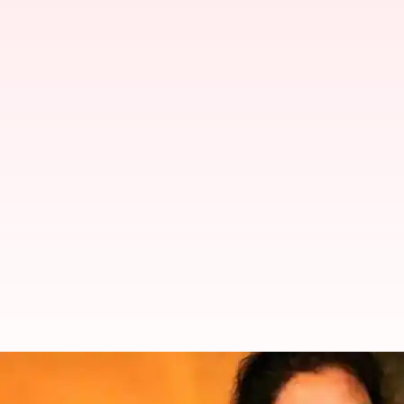
ఏపీ సర్కారుపై BJP చీఫ్ పురందేశ్వరి త