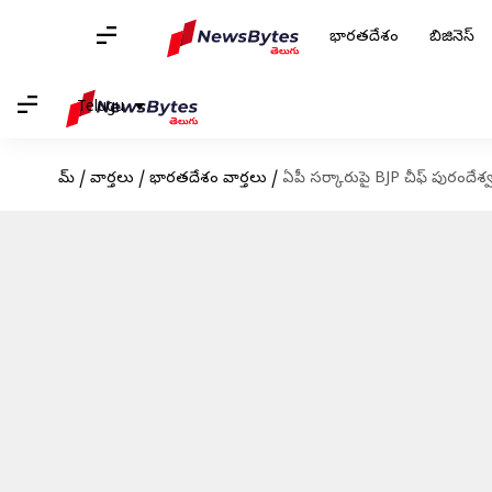
భారతదేశం
బిజినెస్
Telugu
హోమ్
/
వార్తలు
/
భారతదేశం వార్తలు
/
ఏపీ సర్కారుపై BJP చీఫ్ పురందేశ్