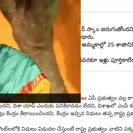
ణలు చేశారు.
ఆంధ్రప్రదేశ్‌
లో భారీ లిక్కర్ స్కాం జరుగుతోందన
న అనంతరం ఆమె విలేకర్లతో మాట్లాడారు.
ంపుతోందని విమర్శించారు. మద్యం అమ్మకాల్లో 25 శాతానిక
పారు.
 కోట్లు చెల్లించాల్సి ఉందని, ప్రాజెక్టు నిర్మాణం ఏపీ ప్రభుత్వం వల్ల
 ఉందని, దిశా యాప్ ఎందుకు పనికిరావడం లేదని, విశాఖలో ఎంపీ కు
ట్లు కేంద్రం కేటాయించిందని, కేంద్రం ఇచ్చిన నిధులు తప్ప రాష్ట
ట్‌లలోకి నిధులు విడుదల చేస్తుంటే రాష్ట్ర ప్రభుత్వం వాటిని పక్కద