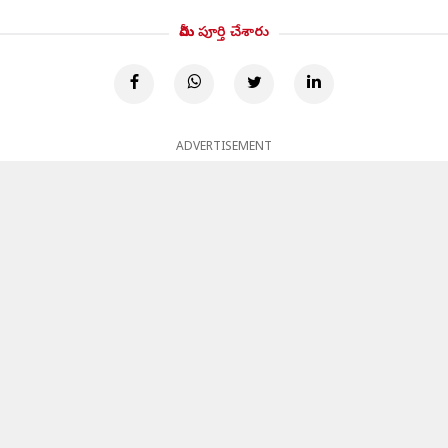
మీరు పూర్తి చేశారు
ADVERTISEMENT