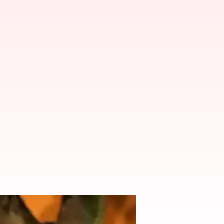
ీవ్ర ఆరోపణలు