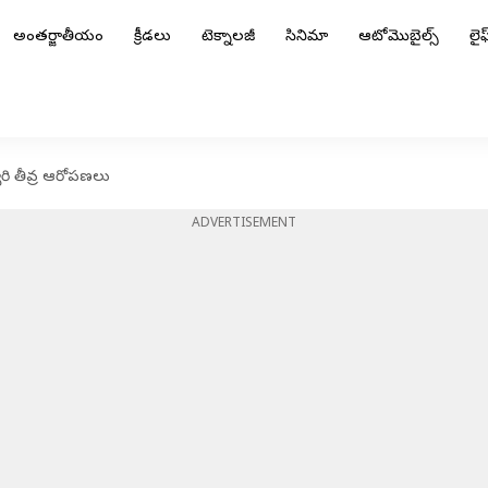
అంతర్జాతీయం
క్రీడలు
టెక్నాలజీ
సినిమా
ఆటోమొబైల్స్
లైఫ్
వరి తీవ్ర ఆరోపణలు
ADVERTISEMENT