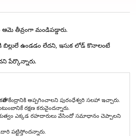
ి ఆమె తీవ్రంగా మండిపడ్డారు.
ి బిల్లులే ఉండడం లేదని, ఇసుక లోడ్ కొనాలంటే
 కాకపోతే కేంద్రానికి అప్పగించాలని పురంధేశ్వరి సలహా ఇచ్చారు.
టుంబానికే రక్షణ కరువైందన్నారు.
్ర ప్రభుత్వం ఎక్కడ రహదారులు వేసిందో సమాధానం చెప్పాలని
ారి పట్టిస్తోందన్నారు.