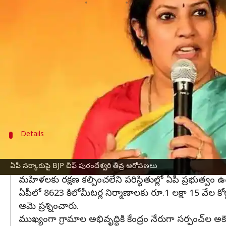
వ్రాసిన వారు
Jul 13, 2023
05:51 pm
Jayachandra Akuri
ఈ వార్తాకథనం ఏంటి
ఏపీ ప్రభుత్వంపై రాష్ట్ర
బీజేపీ
చీఫ్ పురందేశ్వరి తీవ్ర ఆరోప
విజయవాడలోని పార్టీ కార్యాలయంలో బాధ్యతలు చేపట్టి
ప్రభుత్వం నాణ్యత లేని మద్యంతో మహిళల పుస్తెలను తె
40వేలని, ఇసుక మాఫీయాను రాష్ట్రంలో అరికట్టాలని చెప్
Details
పోలవరం ప్రాజెక్టు కేంద్రానికి అప్పగించాాలి
పోలవరం
ప్రాజెక్టు కాంట్రాక్టర్లకు ఏపీ ప్రభుత్వం రూ. 40-50 వేల
ఏపీ సర్కారుపై BJP చీఫ్ పురందేశ్వరి తీవ్ర ఆరోపణలు
మహిళలకు రక్షణ కల్పించలేని పరిస్థితుల్లో ఏపీ ప్రభుత్వం
ఏపీలో 8623 కిలోమీటర్ల నిర్మాణాలకు రూ.1 లక్షా 15 వేల కో
ఆమె ప్రశ్నించారు.
ముఖ్యంగా గ్రామాల అభివృద్ధికి కేంద్రం నేరుగా సర్పంచ్‌ల అకౌం