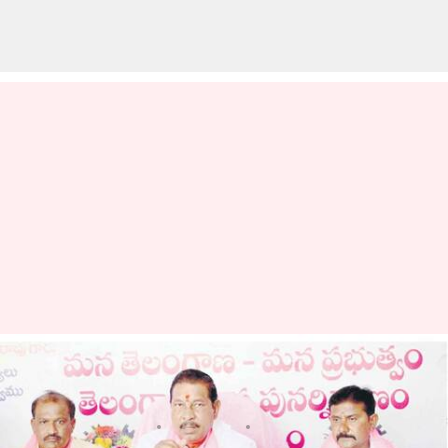
బీఆర్ఎస్ కి ఆదిలాబాద్ జిల్లా బోథ్
ఎమ్మెల్యే రాజీనామా
వ్రాసిన వారు
Sep 25, 2023
06:11 pm
Sirish Praharaju