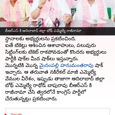
ఈ వార్తాకథనం ఏంటి
తెలంగాణ
లో ఎన్నికలకు సమయం దగ్గరపడుతున్న కొద్ది
రాజకీయాలు రోజుకో మలుపు తిరుగుతున్నాయి.
బీఆర్ఎస్ కి ఆదిలాబాద్ జిల్లా బోథ్ ఎమ్మెల్యే రాజీనామా
అందరికంటే ముందు అధికార బీఆర్ఎస్ 115
స్ధానాలకు అభ్యర్ధులను ప్రకటించింది.
ఐతే టికెట్లు ఆశించిన ఆశావాహులు, పలువురు
సిట్టింగ్‌లకు టికెట్ రాకపోవడంతో కొందరు అభ్యర్థులు
పార్టీకి షాక్‌ల మీద షాక్‌లు ఇస్తున్నారు.
మొన్నటికి మొన్న
మైనంపల్లి హనుమంతరావు
షాక్
ఇచ్చారు. ఆ తరువాత నకిరేకల్ మాజీ ఎమ్మెల్యే
వేముల వీరేశం, ఇప్పుడు తాజాగా ఆదిలాబాద్ జిల్లా
బోథ్ ఎమ్మెల్యే రాథోడ్ బాపురావు బీఆర్ఎస్ కి
రాజీనామా చేసి త్వరలోనే కాంగ్రెస్ పార్టీలో