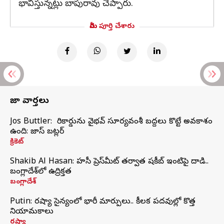
భావిస్తున్నట్లు బాపురావు చెప్పారు.
మీరు పూర్తి చేశారు
తాజా వార్తలు
Jos Buttler: నా రికార్డును వైభవ్ సూర్యవంశీ బద్దలు కొట్టే అవకాశం
ఉంది: జాస్ బట్లర్
క్రికెట్
Shakib Al Hasan: హసీనా ప్రెస్‌మీట్‌ తర్వాత షకీబ్‌ ఇంటిపై దాడి..
బంగ్లాదేశ్‌లో ఉద్రిక్తత
బంగ్లాదేశ్
Putin: రష్యా సైన్యంలో భారీ మార్పులు.. కీలక పదవుల్లో కొత్త
నియామకాలు
రష్యా