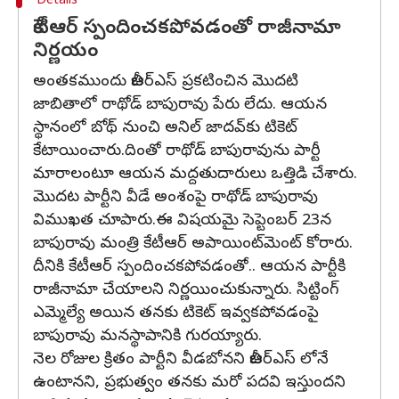
Details
కేటీఆర్ స్పందించకపోవడంతో రాజీనామా
నిర్ణయం
అంతకముందు బీఆర్ఎస్ ప్రకటించిన మొదటి
జాబితాలో రాథోడ్ బాపురావు పేరు లేదు. ఆయన
స్థానంలో బోథ్ నుంచి అనిల్ జాదవ్‌కు టికెట్
కేటాయించారు.దింతో రాథోడ్ బాపురావును పార్టీ
మారాలంటూ ఆయన మద్దతుదారులు ఒత్తిడి చేశారు.
మొదట పార్టీని వీడే అంశంపై రాథోడ్ బాపురావు
విముఖత చూపారు.ఈ విషయమై సెప్టెంబర్ 23న
బాపురావు మంత్రి కేటీఆర్ అపాయింట్‌మెంట్ కోరారు.
దీనికి కేటీఆర్ స్పందించకపోవడంతో.. ఆయన పార్టీకి
రాజీనామా చేయాలని నిర్ణయించుకున్నారు. సిట్టింగ్
ఎమ్మెల్యే అయిన తనకు టికెట్ ఇవ్వకపోవడంపై
బాపురావు మనస్థాపానికి గురయ్యారు.
నెల రోజుల క్రితం పార్టీని వీడబోనని బీఆర్ఎస్ లోనే
ఉంటానని, ప్రభుత్వం తనకు మరో పదవి ఇస్తుందని