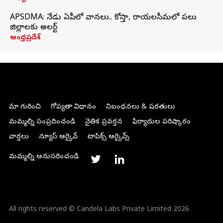
APSDMA: నేడు ఏపీలో వానలు.. కోస్తా, రాయలసీమలో పలు
జిల్లాలకు అలర్ట్
ఆంధ్రప్రదేశ్
మా గురించి
గోప్యతా విధానం
నిబంధనలు & షరతులు
మమ్మల్ని సంప్రదించండి
నైతిక ప్రవర్తన
ఫిర్యాదుల పరిష్కారం
వార్తలు
న్యూస్ ఆర్కైవ్
టాపిక్స్ ఆర్కైవ్స్
మమ్మల్ని అనుసరించండి
All rights reserved © Candela Labs Private Limited 2026