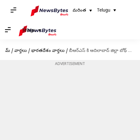
మరింత
Telugu
Telugu
హోమ్
/
వార్తలు
/
భారతదేశం వార్తలు
/
బీఆర్ఎస్ కి ఆదిలాబాద్ జిల్లా బోథ్ ఎమ్మెల్యే రాజీనామా
ADVERTISEMENT