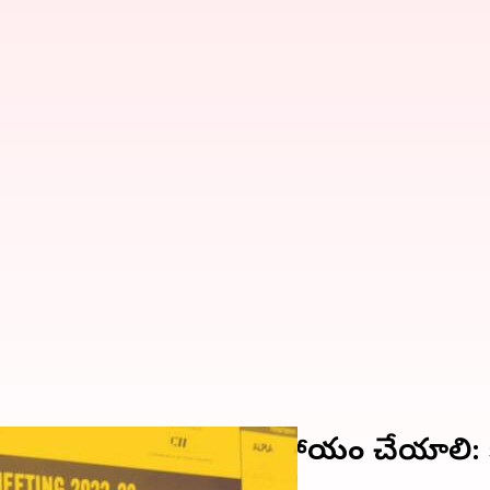
్న రాష్ట్రాలకు కేంద్రం సహాయం చేయాలి: 