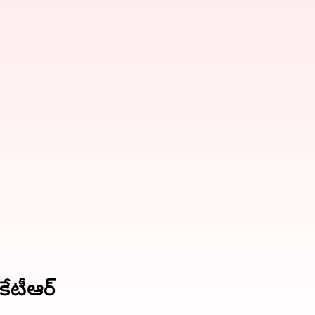
కేటీఆర్