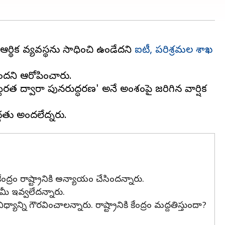
ఆర్థిక వ్యవస్థను సాధించి ఉండేదని
ఐటీ, పరిశ్రమల శాఖ
తోందని ఆరోపించారు.
రత ద్వారా పునరుద్ధరణ' అనే అంశంపై జరిగిన వార్షిక
ేంద్రం రాష్ట్రానికి అన్యాయం చేసిందన్నారు.
ఏమీ ఇవ్వలేదన్నారు.
ాన్ని గౌరవించాలన్నారు. రాష్ట్రానికి కేంద్రం మద్దతిస్తుందా?