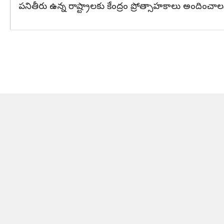
పనితీరు ఉన్న రాష్ట్రాలకు కేంద్రం ప్రోత్సాహకాలు అందించా