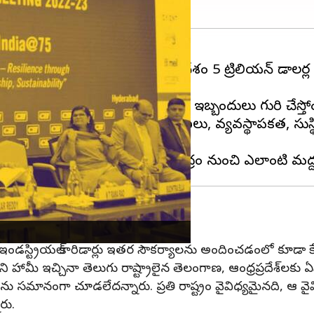
గా అభివృద్ధి చెంది ఉంటే భారతదేశం 5 ట్రిలియన్ డాలర్ల 
, అభివృద్ధికి సహకరించకుండా కేంద్రం ఇబ్బందులు గురి చేస్
 చేయడం - పోటీతత్వం, ఆవిష్కరణలు, వ్యవస్థాపకత, సుస్థి
ు: కేటీఆర్
టర్‌లు, ఇండస్ట్రియల్ కారిడార్లు ఇతర సౌకర్యాలను అందించడంలో కూడా క
ని హామీ ఇచ్చినా తెలుగు రాష్ట్రాలైన తెలంగాణ, ఆంధ్రప్రదేశ్‌లకు 
ను సమానంగా చూడలేదన్నారు. ప్రతి రాష్ట్రం వైవిధ్యమైనది, ఆ వైవిధ్య
రు.