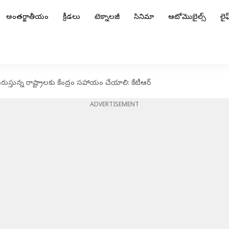
అంతర్జాతీయం
క్రీడలు
టెక్నాలజీ
సినిమా
ఆటోమొబైల్స్
లైఫ్
్తున్న రాష్ట్రాలకు కేంద్రం సహాయం చేయాలి: కేటీఆర్
ADVERTISEMENT