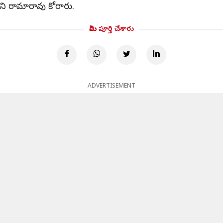
లని రామారావు కోరారు.
మీరు పూర్తి చేశారు
ADVERTISEMENT