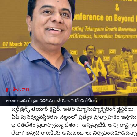
వ్రాసిన వారు
Mar 07, 2023
05:55 pm
Stalin
ఈ వార్తాకథనం ఏంటి
2022 నాటికి అన్ని భారతీయ రాష్ట్రాలు
తెలంగాణ
తో సమానం
మంత్రి కేటీఆర్‌
అన్నారు.
తెలంగాణ పనితీరు కనబరుస్తున్న రాష్ట్రంగా ఉన్నప్పటికీ
'
బియాండ్‌ ఇండియా@75
- తెలంగాణ వృద్ధిని వేగవంతం
సీఐఐ కార్యక్రమంలో ఆయన మాట్లాడారు.
తెలంగాణ
అన్ని రాష్ట్రాలను కేంద్రం సమానంగా చూడడం లేద
తెలంగాణకు కేంద్రం సహాయం చేయాలని కోరిన కేటీఆర్
బల్క్ డ్రగ్స్ తయారీ క్లస్టర్, ఇతర మ్యానుఫ్యాక్చరింగ్ క్లస్
ఏపీ పునర్వ్యవస్థీకరణ చట్టంలో ప్రత్యేక ప్రోత్సాహకం ఇస్తామ
భారతదేశం ప్రజాస్వామ్య దేశంగా ఉన్నప్పటికీ, అన్ని రాష్ట్రాల
లేదా? అన్నది రాజకీయ అనుబంధాలు నిర్వచించకూడదన్నా