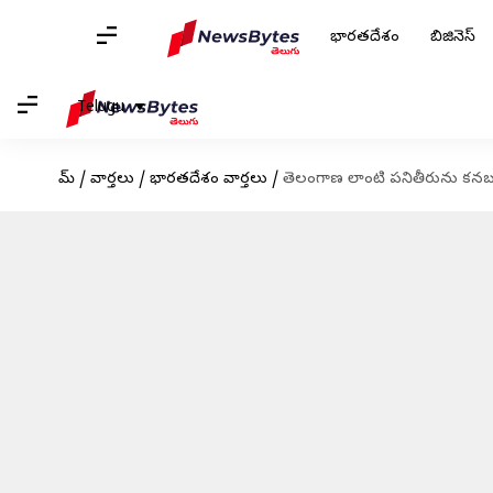
భారతదేశం
బిజినెస్
Telugu
హోమ్
/
వార్తలు
/
భారతదేశం వార్తలు
/
తెలంగాణ లాంటి పనితీరును కనబరుస