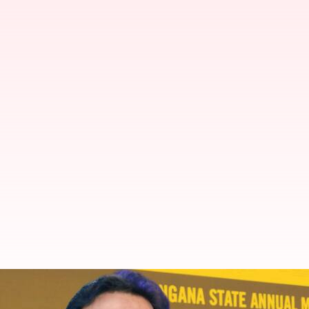
తెలంగాణ లాంటి పనితీరును కనబరుస్తున