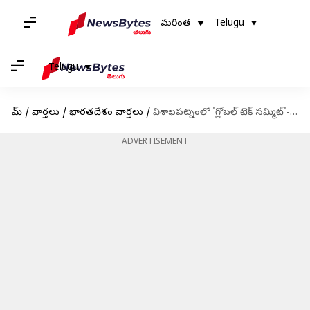
మరింత
Telugu
Telugu
హోమ్
/
వార్తలు
/
భారతదేశం వార్తలు
/
విశాఖపట్నంలో 'గ్లోబల్ టెక్ సమ్మిట్'- వర్చువల్‌గా ప్రారంభించిన సీఎం జగన్
ADVERTISEMENT