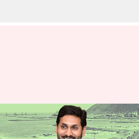
విశాఖపట్నంలో 'గ్లోబల్ టెక్ సమ్మిట్'-
వర్చువల్‌గా ప్రారంభించిన సీఎం
జగన్