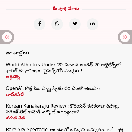
మీరు పూర్తి చేశారు
తాజా వార్తలు
World Athletics Under-20: ప్రపంచ అండర్-20 అథ్లెటిక్స్‌లో
భారత్‌ శుభారంభం.. ఫైనల్స్‌లోకి ముగ్గురు!
అథ్లెటిక్స్
OpenAI: కొత్త ఏఐ స్మార్ట్ స్పీకర్ ధర ఎంతో తెలుసా?
చాట్‌జీపీటీ
Korean Kanakaraju Review : కొరియన్ కనకరాజు రివ్యూ..
వరుణ్ తేజ్ కామెడీ వర్కౌట్ అయ్యిందా?
వరుణ్ తేజ్
Rare Sky Spectacle: ఆకాశంలో అరుదైన అద్భుతం.. ఒకే రాత్రి