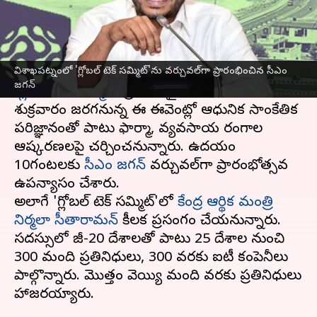
వ్రాసిన వారు
Feb 16, 2023
11:26 am
Stalin
ఈ వార్తాకథనం ఏంటి
విశాఖపట్నంలో 'గ్లోబల్ టెక్ సమ్మిట్'ను వర్చువల్‌గా ప్రారంభించిన సీఎం
విశాఖపట్నం
లోని వీఎంఆర్‌డీఏ చిల్ర్‌టన్‌ ఎరీనాలో
జగన్
'
గ్లోబల్‌ టెక్‌ సమ్మిట్‌
' ప్రారంభమైంది. గురువారం,
శుక్రవారం జరగనున్న ఈ ఈవెంట్లో ఆధునిక సాంకేతిక
పరిజ్ఞానంతో పాటు ఫార్మా, వ్యవసాయ రంగాల
ఆవిష్కరణలపై చర్చించనున్నారు. ఉదయం
10గంటలకు
సీఎం జగన్‌
వర్చువల్‌గా ప్రారంభోత్సవ
ఉపన్యాసం చేశారు.
అలాగే 'గ్లోబల్‌ టెక్‌ సమ్మిట్‌'లో
కేంద్ర ఆర్థిక మంత్రి
నిర్మలా సీతారామన్‌
కీలక ప్రసంగం చేయనున్నారు.
సదస్సులో జీ-20 దేశాలతో పాటు 25 దేశాల నుంచి
300 మంది ప్రతినిధులు, 300 వరకు ఐటీ కంపెనీలు
పాల్గొన్నారు. మొత్తం వెయ్యి మంది వరకు ప్రతినిధులు