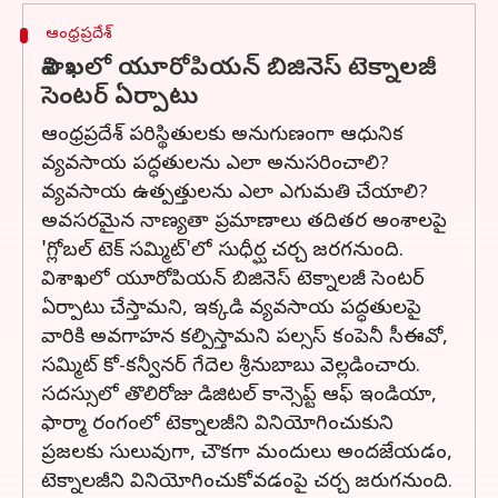
ఆంధ్రప్రదేశ్
విశాఖలో యూరోపియన్ బిజినెస్ టెక్నాలజీ
సెంటర్ ఏర్పాటు
ఆంధ్రప్రదేశ్ పరిస్థితులకు అనుగుణంగా ఆధునిక
వ్యవసాయ పద్ధతులను ఎలా అనుసరించాలి?
వ్యవసాయ ఉత్పత్తులను ఎలా ఎగుమతి చేయాలి?
అవసరమైన నాణ్యతా ప్రమాణాలు తదితర అంశాలపై
'గ్లోబల్‌ టెక్‌ సమ్మిట్‌'లో సుధీర్ఘ చర్చ జరగనుంది.
విశాఖలో యూరోపియన్ బిజినెస్ టెక్నాలజీ సెంటర్
ఏర్పాటు చేస్తామని, ఇక్కడి వ్యవసాయ పద్ధతులపై
వారికి అవగాహన కల్పిస్తామని పల్సస్‌ కంపెనీ సీఈవో,
సమ్మిట్‌ కో-కన్వీనర్‌ గేదెల శ్రీనుబాబు వెల్లడించారు.
సదస్సులో తొలిరోజు డిజిటల్ కాన్సెప్ట్ ఆఫ్ ఇండియా,
ఫార్మా రంగంలో టెక్నాలజీని వినియోగించుకుని
ప్రజలకు సులువుగా, చౌకగా మందులు అందజేయడం,
టెక్నాలజీని వినియోగించుకోవడంపై చర్చ జరుగనుంది.