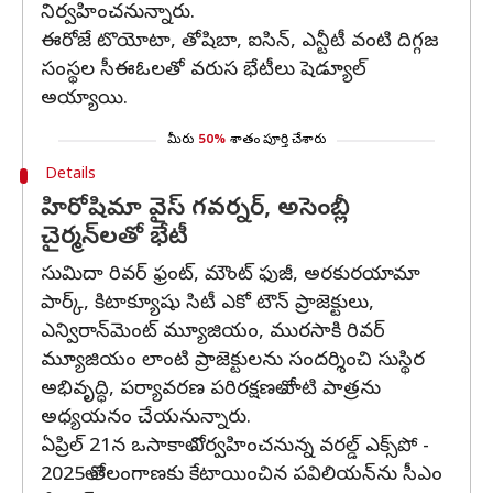
నిర్వహించనున్నారు.
ఈరోజే టొయోటా, తోషిబా, ఐసిన్, ఎన్టీటీ వంటి దిగ్గజ
సంస్థల సీఈఓలతో వరుస భేటీలు షెడ్యూల్
అయ్యాయి.
మీరు
50%
శాతం పూర్తి చేశారు
Details
హిరోషిమా వైస్ గవర్నర్, అసెంబ్లీ
చైర్మన్‌లతో భేటీ
సుమిదా రివర్‌ ఫ్రంట్‌, మౌంట్ ఫుజీ, అరకురయామా
పార్క్, కిటాక్యూషు సిటీ ఎకో టౌన్ ప్రాజెక్టులు,
ఎన్విరాన్‌మెంట్ మ్యూజియం, మురసాకి రివర్
మ్యూజియం లాంటి ప్రాజెక్టులను సందర్శించి సుస్థిర
అభివృద్ధి, పర్యావరణ పరిరక్షణలో వాటి పాత్రను
అధ్యయనం చేయనున్నారు.
ఏప్రిల్ 21న ఒసాకాలో నిర్వహించనున్న వరల్డ్ ఎక్స్‌పో -
2025లో తెలంగాణకు కేటాయించిన పవిలియన్‌ను సీఎం