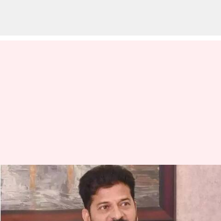
Revanth Reddy: జపాన్‌లో
తెలంగాణ బ్రాండ్‌ను ప్రమోట్
చేయనున్న సీఎం రేవంత్ రెడ్డి