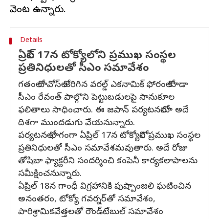
Details
ఏప్రిల్ 17న టోక్యోలోని ప్రముఖ సంస్థల
ప్రతినిధులతో సీఎం సమావేశం
గతంలో దావోస్‌లో జరిగిన వరల్డ్ ఎకనామిక్ ఫోరంలో కూడా
సీఎం రేవంత్ పాల్గొని పెట్టుబడులపై సానుకూల
ఫలితాలు సాధించారు. ఈ జపాన్ పర్యటనలోనూ అదే
దిశగా ముందడుగు వేయనున్నారు.
పర్యటనలో భాగంగా ఏప్రిల్ 17న టోక్యోలోని ప్రముఖ సంస్థల
ప్రతినిధులతో సీఎం సమావేశమవుతారు. అదే రోజు
తోషిబా ఫ్యాక్టరీని సందర్శించి కంపెనీ కార్యకలాపాలను
సమీక్షించనున్నారు.
ఏప్రిల్ 18న గాంధీ విగ్రహానికి పుష్పాంజలి ఘటించిన
అనంతరం, టోక్యో గవర్నర్‌తో సమావేశం,
పారిశ్రామికవేత్తలతో రౌండ్‌టేబుల్ సమావేశం