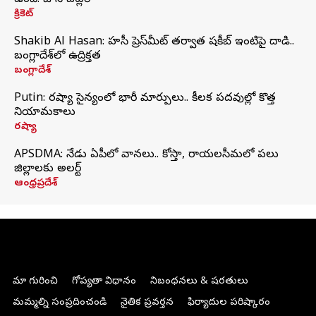
ఉంది: జాస్ బట్లర్
క్రికెట్
Shakib Al Hasan: హసీనా ప్రెస్‌మీట్‌ తర్వాత షకీబ్‌ ఇంటిపై దాడి..
బంగ్లాదేశ్‌లో ఉద్రిక్తత
బంగ్లాదేశ్
Putin: రష్యా సైన్యంలో భారీ మార్పులు.. కీలక పదవుల్లో కొత్త
నియామకాలు
రష్యా
APSDMA: నేడు ఏపీలో వానలు.. కోస్తా, రాయలసీమలో పలు
జిల్లాలకు అలర్ట్
ఆంధ్రప్రదేశ్
మా గురించి
గోప్యతా విధానం
నిబంధనలు & షరతులు
మమ్మల్ని సంప్రదించండి
నైతిక ప్రవర్తన
ఫిర్యాదుల పరిష్కారం