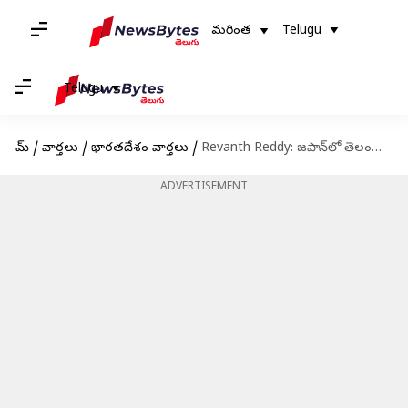
మరింత
Telugu
Telugu
హోమ్
/
వార్తలు
/
భారతదేశం వార్తలు
/
Revanth Reddy: జపాన్‌లో తెలంగాణ బ్రాండ్‌ను ప్రమోట్ చేయనున్న సీఎం రేవంత్ రెడ్డి
ADVERTISEMENT