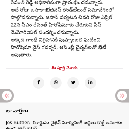
రేవంత్ రెడ్డి అధికారికంగా ప్రారంభించనున్నారు.
అదే రోజు ఒసాకాలో బిజినెస్ రౌండ్‌టేబుల్ సమావేశంలో
పాల్గొననున్నారు. జపాన్ పర్యటన చివరి రోజు ఏప్రిల్
22న సీఎం రేవంత్ హిరోషిమాకు చేరుకుని పీస్
మెమోరియల్ సందర్శించనున్నారు.
అక్కడ గాంధీ విగ్రహానికి పుష్పాంజలి ఘటించి,
హిరోషిమా వైస్ గవర్నర్, అసెంబ్లీ చైర్మన్‌లతో భేటీ
అవుతారు.
మీరు పూర్తి చేశారు
తాజా వార్తలు
Jos Buttler: నా రికార్డును వైభవ్ సూర్యవంశీ బద్దలు కొట్టే అవకాశం