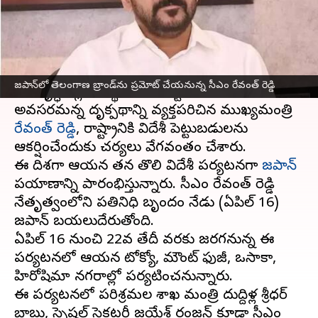
వ్రాసిన వారు
Apr 16, 2025
10:01 am
Jayachandra Akuri
ఈ వార్తాకథనం ఏంటి
ప్రతిపక్ష నాయకుడిగా ఉన్నప్పటినుండే తెలంగాణ
జపాన్‌లో తెలంగాణ బ్రాండ్‌ను ప్రమోట్ చేయనున్న సీఎం రేవంత్ రెడ్డి
అభివృద్ధికి గ్లోబల్ స్థాయిలో పెట్టుబడులు
అవసరమన్న దృక్పథాన్ని వ్యక్తపరిచిన ముఖ్యమంత్రి
రేవంత్ రెడ్డి
, రాష్ట్రానికి విదేశీ పెట్టుబడులను
ఆకర్షించేందుకు చర్యలు వేగవంతం చేశారు.
ఈ దిశగా ఆయన తన తొలి విదేశీ పర్యటనగా
జపాన్‌
ప్రయాణాన్ని ప్రారంభిస్తున్నారు. సీఎం రేవంత్ రెడ్డి
నేతృత్వంలోని ప్రతినిధి బృందం నేడు (ఏప్రిల్ 16)
జపాన్‌ బయలుదేరుతోంది.
ఏప్రిల్ 16 నుంచి 22వ తేదీ వరకు జరగనున్న ఈ
పర్యటనలో ఆయన టోక్యో, మౌంట్ ఫుజీ, ఒసాకా,
హిరోషిమా నగరాల్లో పర్యటించనున్నారు.
ఈ పర్యటనలో పరిశ్రమల శాఖ మంత్రి దుద్దిళ్ల శ్రీధర్
బాబు, స్పెషల్ సెక్రటరీ జయేశ్ రంజన్ కూడా సీఎం