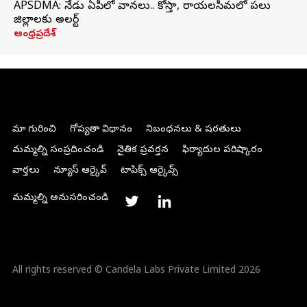
APSDMA: నేడు ఏపీలో వానలు.. కోస్తా, రాయలసీమలో పలు
జిల్లాలకు అలర్ట్
ఆంధ్రప్రదేశ్
మా గురించి
గోప్యతా విధానం
నిబంధనలు & షరతులు
మమ్మల్ని సంప్రదించండి
నైతిక ప్రవర్తన
ఫిర్యాదుల పరిష్కారం
వార్తలు
న్యూస్ ఆర్కైవ్
టాపిక్స్ ఆర్కైవ్స్
మమ్మల్ని అనుసరించండి
All rights reserved © Candela Labs Private Limited 2026