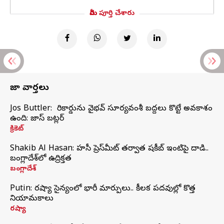
మీరు పూర్తి చేశారు
తాజా వార్తలు
Jos Buttler: నా రికార్డును వైభవ్ సూర్యవంశీ బద్దలు కొట్టే అవకాశం
ఉంది: జాస్ బట్లర్
క్రికెట్
Shakib Al Hasan: హసీనా ప్రెస్‌మీట్‌ తర్వాత షకీబ్‌ ఇంటిపై దాడి..
బంగ్లాదేశ్‌లో ఉద్రిక్తత
బంగ్లాదేశ్
Putin: రష్యా సైన్యంలో భారీ మార్పులు.. కీలక పదవుల్లో కొత్త
నియామకాలు
రష్యా