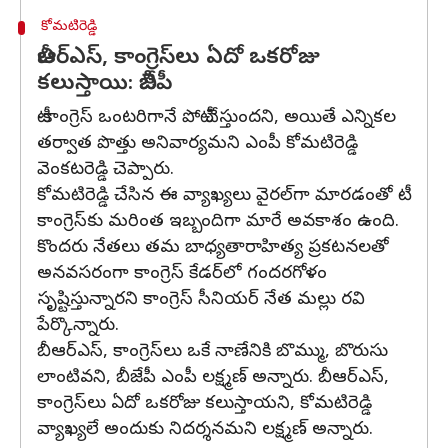
కోమటిరెడ్డి
బీఆర్‌ఎస్‌, కాంగ్రెస్‌లు ఏదో ఒకరోజు
కలుస్తాయి: బీజేపీ
టీ-కాంగ్రెస్ ఒంటరిగానే పోటీ చేస్తుందని, అయితే ఎన్నికల
తర్వాత పొత్తు అనివార్యమని ఎంపీ కోమటిరెడ్డి
వెంకటరెడ్డి చెప్పారు.
కోమటిరెడ్డి చేసిన ఈ వ్యాఖ్యలు వైరల్‌గా మారడంతో టీ-
కాంగ్రెస్‌కు మరింత ఇబ్బందిగా మారే అవకాశం ఉంది.
కొందరు నేతలు తమ బాధ్యతారాహిత్య ప్రకటనలతో
అనవసరంగా కాంగ్రెస్ కేడర్‌లో గందరగోళం
సృష్టిస్తున్నారని కాంగ్రెస్ సీనియర్ నేత మల్లు రవి
పేర్కొన్నారు.
బీఆర్‌ఎస్‌, కాంగ్రెస్‌లు ఒకే నాణేనికి బొమ్ము, బొరుసు
లాంటివని, బీజేపీ ఎంపీ లక్ష్మణ్‌ అన్నారు. బీఆర్‌ఎస్‌,
కాంగ్రెస్‌లు ఏదో ఒకరోజు కలుస్తాయని, కోమటిరెడ్డి
వ్యాఖ్యలే అందుకు నిదర్శనమని లక్ష్మణ్‌ అన్నారు.