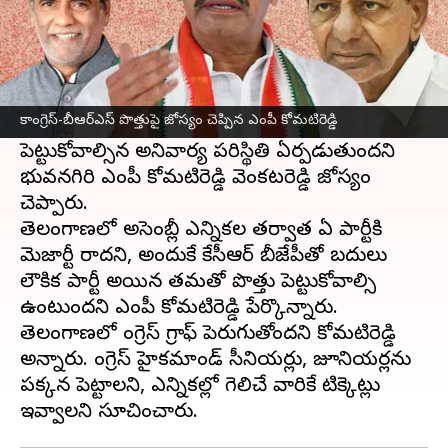
ఈ వార్తాకథనం ఏంటి
కాంగ్రెస్ ఎంపీ
కోమటిరెడ్డి వెంకట్ రెడ్డి
చేసిన వ్యాఖ్యలు
తెలంగాణ
రాజకీయాల్లో కొత్త చర్చకు దారితీశాయి.
కాంగ్రెస్‌-బీఆర్‌ఎస్‌ పొత్తుపై జోస్యం చెప్పిన ఎంపీ కోమటిరెడ్డి
తెలంగాణ
సీఎం కేసీఆర్‌
కు కాంగ్రెస్‌తో పొత్తు
పెట్టుకోవాల్సిన అనివార్య పరిస్థితి ఏర్పడుతుందని
భువనగిరి ఎంపీ కోమటిరెడ్డి వెంకటరెడ్డి జోస్యం
చెప్పారు.
తెలంగాణలో అసెంబ్లీ ఎన్నికల తర్వాత ఏ పార్టీకి
మెజార్టీ రాదని, అందుకే కేసీఆర్ బీజేపీతో బదులు
లౌకిక పార్టీ అయిన తమతో పొత్తు పెట్టుకోవాల్సి
ఉంటుందని ఎంపీ కోమటిరెడ్డి పేర్కొన్నారు.
తెలంగాణలో కాంగ్రెస్‌ గ్రాఫ్ పెరుగుతోందని కోమటిరెడ్డి
అన్నారు. కాంగ్రెస్ హైకమాండ్ సీనియర్లు, జూనియర్లను
పక్కన పెట్టాలని, ఎన్నికల్లో గెలిచే వారికే టిక్కెట్లు