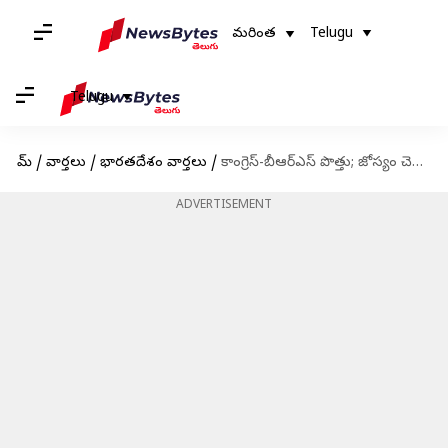
మరింత
Telugu
Telugu
హోమ్
/
వార్తలు
/
భారతదేశం వార్తలు
/
కాంగ్రెస్‌-బీఆర్‌ఎస్‌ పొత్తు; జోస్యం చెప్పిన ఎంపీ కోమటిరెడ్డి
ADVERTISEMENT