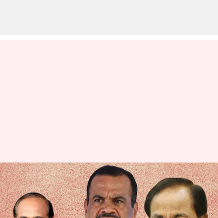
కాంగ్రెస్‌-బీఆర్‌ఎస్‌ పొత్తు; జోస్యం
చెప్పిన ఎంపీ కోమటిరెడ్డి
వ్రాసిన వారు
Feb 14, 2023
07:07 pm
Stalin