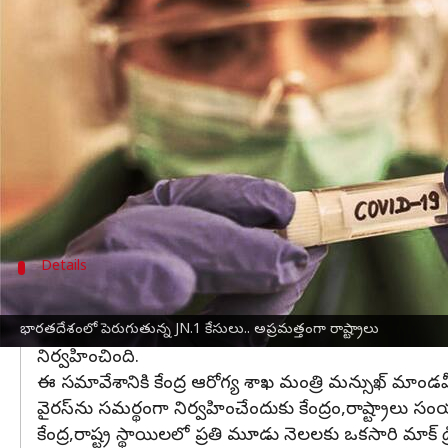
వ్రాసిన వారు
Dec 21, 2023
10:23 am
Sirish Praharaju
ఈ వార్తాకథనం ఏంటి
కేరళ
లో మొదటిసారిగా గుర్తించబడిన కోవిడ్ సబ్-వేరియంట్
24 గంటల వ్యవధిలో కేరళలో మూడు మరణాలు నమోదవ
అదేవిధంగా, తాజా అంటువ్యాధులు ప్రధానంగా కేరళ, కర్
Details
మూడు రాష్ట్రాల్లో కొత్త జేఎన్.1 వేరియంట్ కేసులు
జాతీయ రికవరీ రేటు 98.81 శాతంగా ఉంది. దేశంలోని కోవిడ్ 
భారతదేశంలో పెరుగుతున్న JN.1 కేసులు.. అప్రమత్తంగా రాష్ట్రాలు
నిర్వహించింది.
ఈ సమావేశానికి కేంద్ర ఆరోగ్య శాఖ మంత్రి మన్సుఖ్ మాం
వైరస్‌ను సమర్థంగా నిర్వహించేందుకు కేంద్రం,రాష్ట్రాలు స
కేంద్ర,రాష్ట్ర స్థాయిలలో ప్రతి మూడు నెలలకు ఒకసారి మాక్ డ్