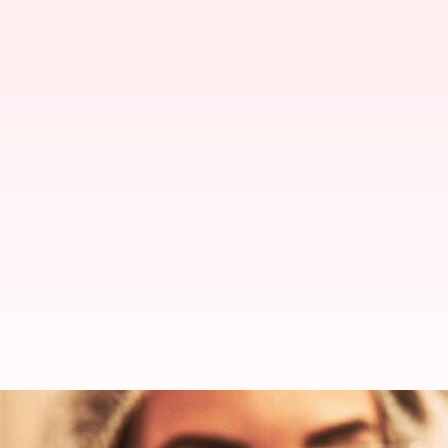
Corona Virus :భారతదేశంలో పెరుగుతున్