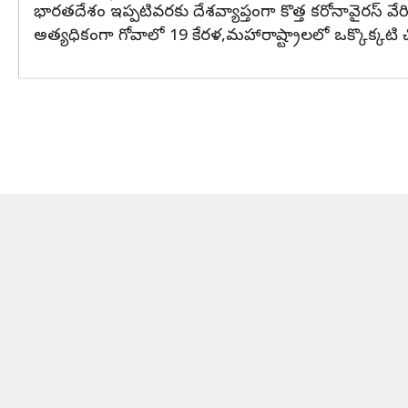
భారతదేశం ఇప్పటివరకు దేశవ్యాప్తంగా కొత్త కరోనావైరస్ వే
అత్యధికంగా గోవాలో 19 కేరళ,మహారాష్ట్రాలలో ఒక్కొక్కటి 