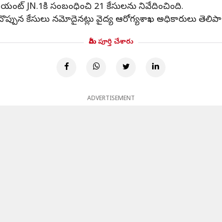
రియంట్ JN.1కి సంబంధించి 21 కేసులను నివేదించింది.
చొప్పున కేసులు నమోదైనట్లు వైద్య ఆరోగ్యశాఖ అధికారులు తెలిపా
మీరు పూర్తి చేశారు
ADVERTISEMENT