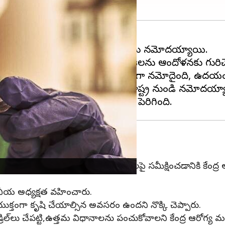
 JN.1 వ్యాప్తి పెరుగుతుండటం ప్రజలను ఆందోళనకు గురిచేస
డంతో మరణాల సంఖ్య 5,33,327గా నమోదైంది, ఉదయం 8
ణాటక,
గుజరాత్
, తమిళనాడు,మహారాష్ట్ర నుండి నమోదయ్య
-19 కేసులు,మరణాల ఆకస్మిక పెరుగుదలపై సమీక్షించడానికి కేంద్ర
డవీయ అధ్యక్షత వహించారు.
ంయుక్తంగా కృషి చేయాల్సిన అవసరం ఉందని నొక్కి చెప్పారు.
రిల్‌లు చేపట్టి,ఉత్తమ విధానాలను పంచుకోవాలని కేంద్ర ఆరోగ్య మంత్