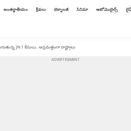
అంతర్జాతీయం
క్రీడలు
టెక్నాలజీ
సినిమా
ఆటోమొబైల్స్
లైఫ్
ుతున్న JN.1 కేసులు.. అప్రమత్తంగా రాష్ట్రాలు
ADVERTISEMENT