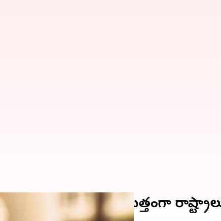
న JN.1 కేసులు.. అప్రమత్తంగా రాష్ట్రా