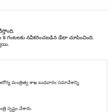
్తోంది.
 గంటలకు నవీకరించబడిన డేటా చూపించింది.
ాయి.
 ఆరోగ్య మంత్రిత్వ శాఖ బుధవారం సమావేశాన్ని
రి స్పష్టం చేశారు.