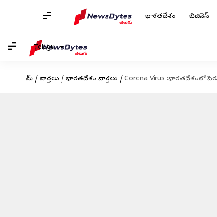
భారతదేశం
బిజినెస్
Telugu
హోమ్
/
వార్తలు
/
భారతదేశం వార్తలు
/
Corona Virus :భారతదేశంలో పెరుగ