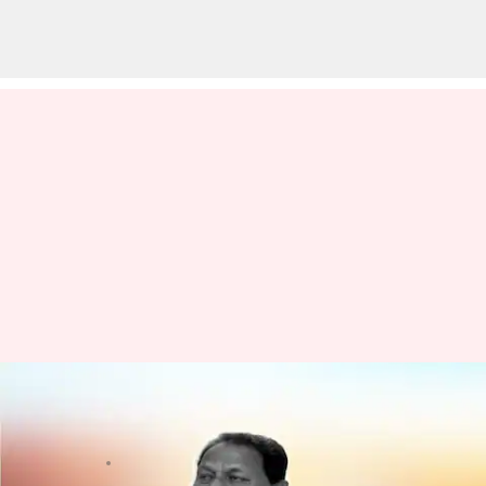
D Srinivas: సీనియర్ నాయకుడు డి.
శ్రీనివాస్‌కు తీవ్ర అస్వస్థత
వ్రాసిన వారు
Feb 27, 2023
01:35 pm
Stalin