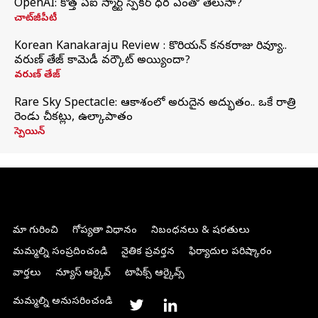
OpenAI: కొత్త ఏఐ స్మార్ట్ స్పీకర్ ధర ఎంతో తెలుసా?
చాట్‌జీపీటీ
Korean Kanakaraju Review : కొరియన్ కనకరాజు రివ్యూ..
వరుణ్ తేజ్ కామెడీ వర్కౌట్ అయ్యిందా?
వరుణ్ తేజ్
Rare Sky Spectacle: ఆకాశంలో అరుదైన అద్భుతం.. ఒకే రాత్రి
రెండు చీకట్లు, ఉల్కాపాతం
స్పెయిన్
మా గురించి
గోప్యతా విధానం
నిబంధనలు & షరతులు
మమ్మల్ని సంప్రదించండి
నైతిక ప్రవర్తన
ఫిర్యాదుల పరిష్కారం
వార్తలు
న్యూస్ ఆర్కైవ్
టాపిక్స్ ఆర్కైవ్స్
మమ్మల్ని అనుసరించండి