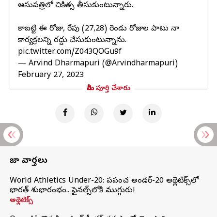
ఆసుపత్రిలో చికిత్స తీసుకుంటున్నారు.
కాబట్టి ఈ రోజు, రేపు (27,28) రెండు రోజుల పాటు నా
కార్యక్రమాలన్ని రద్దు చేసుకుంటున్నాను.
pic.twitter.com/Z043QOGu9f
— Arvind Dharmapuri (@Arvindharmapuri)
February 27, 2023
మీరు పూర్తి చేశారు
తాజా వార్తలు
World Athletics Under-20: ప్రపంచ అండర్-20 అథ్లెటిక్స్‌లో
భారత్‌ శుభారంభం.. ఫైనల్స్‌లోకి ముగ్గురు!
అథ్లెటిక్స్