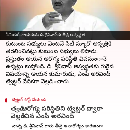
ఈ వార్తాకథనం ఏంటి
తెలంగాణ
లో సీనియర్ రాజకీయ నాయకుడు, పీసీసీ
మాజీ చీఫ్
డి. శ్రీనివాస్
సోమవారం తీవ్ర అస్వస్థతకు
సీనియర్ నాయకుడు డి. శ్రీనివాస్‌కు తీవ్ర అస్వస్థత
గురయ్యారు. ఇంట్లో ఆయన ఫిట్స్ రావడంతో
కుటుంబ సభ్యులు వెంటనే సిటీ న్యూరో ఆస్పత్రికి
తరలించినట్లు కుటుంబ సభ్యులు తెలిపారు.
ప్రస్తుతం ఆయన ఆరోగ్య పరిస్థితి విషమంగానే
ఉన్నట్లు తెలుస్తోంది. డి. శ్రీనివాస్ అస్వస్థతకు గురైన
విషయాన్ని ఆయన కుమారుడు, ఎంపీ అరవింద్
ట్విట్టర్ పోస్ట్ చేయండి
తండ్రి ఆరోగ్య పరిస్థితిని ట్విట్టర్ ద్వారా
వెల్లడించిన ఎంపీ అరవింద్
మా నాన్న డి. శ్రీనివాస్ గారు తీవ్ర అనారోగ్యం కారణంగా