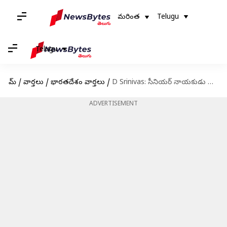
మరింత
Telugu
Telugu
హోమ్
/
వార్తలు
/
భారతదేశం వార్తలు
/
D Srinivas: సీనియర్ నాయకుడు డి. శ్రీనివాస్‌కు తీవ్ర అస్వస్థత
ADVERTISEMENT