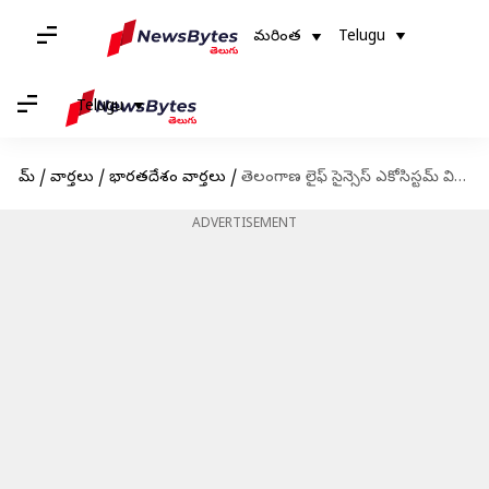
మరింత
Telugu
Telugu
హోమ్
/
వార్తలు
/
భారతదేశం వార్తలు
/
తెలంగాణ లైఫ్ సైన్సెస్ ఎకోసిస్టమ్ విలువను రూ.20.5లక్షల కోట్లకు తీసుకెళ్లడమే లక్ష్యం: కేటీఆర్
ADVERTISEMENT