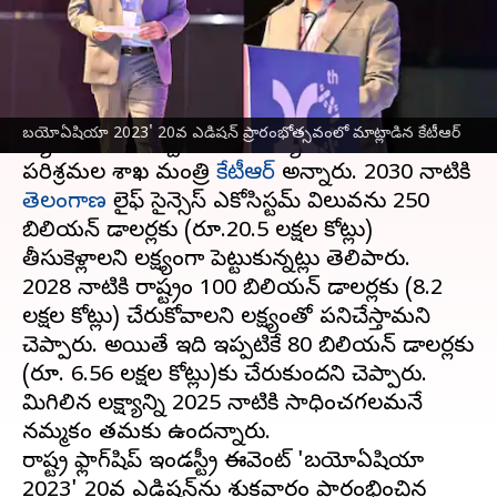
వ్రాసిన వారు
Feb 24, 2023
06:15 pm
Stalin
ఈ వార్తాకథనం ఏంటి
ప్రపంచ
లైఫ్ సైన్సెస్
పరిశ్రమకు తెలంగాణను నాలెడ్జ్
బయోఏషియా 2023' 20వ ఎడిషన్‌ ప్రారంభోత్సవంలో మాట్లాడిన కేటీఆర్
క్యాపిటల్‌గా మార్చడమే తమ ధ్యేయమని ఐటీ,
పరిశ్రమల శాఖ మంత్రి
కేటీఆర్
అన్నారు. 2030 నాటికి
తెలంగాణ
లైఫ్ సైన్సెస్ ఎకోసిస్టమ్ విలువను 250
బిలియన్ డాలర్లకు (రూ.20.5 లక్షల కోట్లు)
తీసుకెళ్లాలని లక్ష్యంగా పెట్టుకున్నట్లు తెలిపారు.
2028 నాటికి రాష్ట్రం 100 బిలియన్ డాలర్లకు (8.2
లక్షల కోట్లు) చేరుకోవాలని లక్ష్యంతో పనిచేస్తామని
చెప్పారు. అయితే ఇది ఇప్పటికే 80 బిలియన్ డాలర్లకు
(రూ. 6.56 లక్షల కోట్లు)కు చేరుకుందని చెప్పారు.
మిగిలిన లక్ష్యాన్ని 2025 నాటికి సాధించగలమనే
నమ్మకం తమకు ఉందన్నారు.
రాష్ట్ర ఫ్లాగ్‌షిప్ ఇండస్ట్రీ ఈవెంట్ 'బయోఏషియా
2023' 20వ ఎడిషన్‌ను శుక్రవారం ప్రారంభించిన