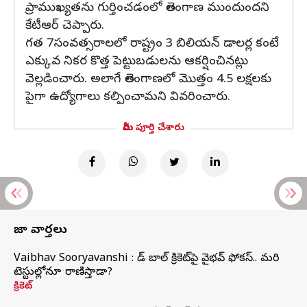
ప్రాముఖ్యతను గుర్తించడంలో తెలంగాణ ముందుందని
కేటీఆర్ చెప్పారు.
గత 7సంవత్సరాలలో రాష్ట్రం 3 బిలియన్ డాలర్ల కంటే
ఎక్కువ నికర కొత్త పెట్టుబడులను ఆకర్షించినట్లు
వెల్లడించారు. అలాగే తెలంగాణలో మొత్తం 4.5 లక్షలకు
పైగా ఉద్యోగాలు కల్పించామని వివరించారు.
మీరు పూర్తి చేశారు
తాజా వార్తలు
Vaibhav Sooryavanshi : రెడ్ బాల్ క్రికెట్‌పై వైభవ్ ఫోకస్.. మరి
టెస్టుల్లోనూ రాణిస్తాడా?
క్రికెట్