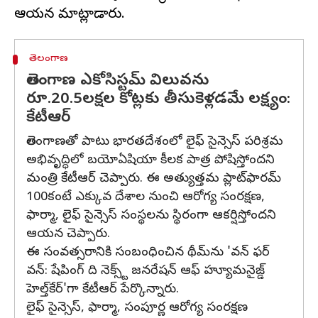
తెలంగాణ
తెలంగాణ ఎకోసిస్టమ్ విలువను
రూ.20.5లక్షల కోట్లకు తీసుకెళ్లడమే లక్ష్యం:
కేటీఆర్
తెలంగాణతో పాటు భారతదేశంలో లైఫ్ సైన్సెస్ పరిశ్రమ
అభివృద్ధిలో బయోఏషియా కీలక పాత్ర పోషిస్తోందని
మంత్రి కేటీఆర్ చెప్పారు. ఈ అత్యుత్తమ ప్లాట్‌ఫారమ్
100కంటే ఎక్కువ దేశాల నుంచి ఆరోగ్య సంరక్షణ,
ఫార్మా, లైఫ్ సైన్సెస్ సంస్థలను స్థిరంగా ఆకర్షిస్తోందని
ఆయన చెప్పారు.
ఈ సంవత్సరానికి సంబంధించిన థీమ్‌ను 'వన్ ఫర్
వన్: షేపింగ్ ది నెక్స్ట్ జనరేషన్ ఆఫ్ హ్యూమనైజ్డ్
హెల్త్‌కేర్'గా కేటీఆర్ పేర్కొన్నారు.
లైఫ్ సైన్సెస్, ఫార్మా, సంపూర్ణ ఆరోగ్య సంరక్షణ