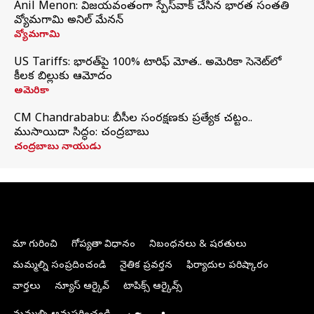
Anil Menon: విజయవంతంగా స్పేస్‌వాక్‌ చేసిన భారత సంతతి
వ్యోమగామి అనిల్‌ మేనన్
వ్యోమగామి
US Tariffs: భారత్‌పై 100% టారిఫ్‌ మోత.. అమెరికా సెనెట్‌లో
కీలక బిల్లుకు ఆమోదం
అమెరికా
CM Chandrababu: బీసీల సంరక్షణకు ప్రత్యేక చట్టం..
ముసాయిదా సిద్ధం: చంద్రబాబు
చంద్రబాబు నాయుడు
మా గురించి
గోప్యతా విధానం
నిబంధనలు & షరతులు
మమ్మల్ని సంప్రదించండి
నైతిక ప్రవర్తన
ఫిర్యాదుల పరిష్కారం
వార్తలు
న్యూస్ ఆర్కైవ్
టాపిక్స్ ఆర్కైవ్స్