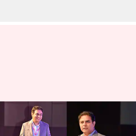
తెలంగాణ లైఫ్ సైన్సెస్ ఎకోసిస్టమ్
విలువను రూ.20.5లక్షల కోట్లకు
తీసుకెళ్లడమే లక్ష్యం: కేటీఆర్